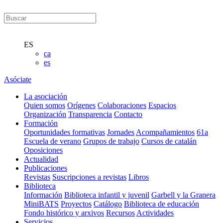
ES
ca
es
Asóciate
La asociación
Quien somos
Orígenes
Colaboraciones
Espacios
Organización
Transparencia
Contacto
Formación
Oportunidades formativas
Jornades
Acompañamientos
61a
Escuela de verano
Grupos de trabajo
Cursos de catalán
Oposiciones
Actualidad
Publicaciones
Revistas
Suscripciones a revistas
Libros
Biblioteca
Información
Biblioteca infantil y juvenil
Garbell y la Granera
MiniBATS
Proyectos
Catálogo
Biblioteca de educación
Fondo histórico y arxivos
Recursos
Actividades
Servicios