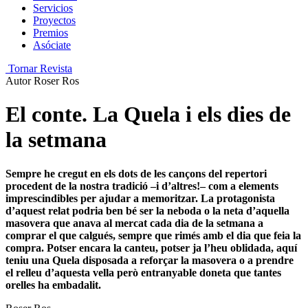
Servicios
Proyectos
Premios
Asóciate
Tornar Revista
Autor
Roser Ros
El conte. La Quela i els dies de
la setmana
Sempre he cregut en els dots de les cançons del repertori
procedent de la nostra tradició –i d’altres!– com a elements
imprescindibles per ajudar a memoritzar. La protagonista
d’aquest relat podria ben bé ser la neboda o la neta d’aquella
masovera que anava al mercat cada dia de la setmana a
comprar el que calgués, sempre que rimés amb el dia que feia la
compra. Potser encara la canteu, potser ja l’heu oblidada, aquí
teniu una Quela disposada a reforçar la masovera o a prendre
el relleu d’aquesta vella però entranyable doneta que tantes
orelles ha embadalit.