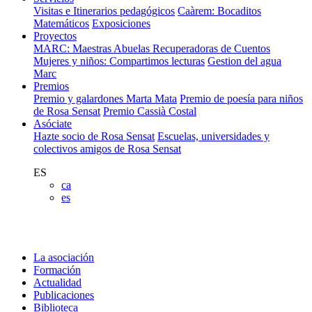
Visitas e Itinerarios pedagógicos
Caàrem: Bocaditos
Matemáticos
Exposiciones
Proyectos
MARC: Maestras Abuelas Recuperadoras de Cuentos
Mujeres y niños: Compartimos lecturas
Gestion del agua
Marc
Premios
Premio y galardones Marta Mata
Premio de poesía para niños
de Rosa Sensat
Premio Cassià Costal
Asóciate
Hazte socio de Rosa Sensat
Escuelas, universidades y
colectivos amigos de Rosa Sensat
ES
ca
es
La asociación
Formación
Actualidad
Publicaciones
Biblioteca