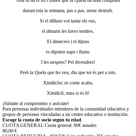
Allà hi ha el bo i millor que la Quela ha anat comprant
durant tota la setmana, pas a pas, sense destorb.
Si el dilluns vol tastar els ous,
el dimarts les faves tendres.
El dimecres i el dijous
es diputen naps i llums.
I les nespres? Pel divendres!
Però la Quela que ho veu, diu que tot és per a tots.
Ximilicloc es conte acaba,
Ximiliclí, mira si és fi!
¡Súmate al compromiso y asóciate!
Para personas individuales miembros de la comunidad educativa y
grupos de personas vinculadas a un centro educativo o institución.
Escoge la cuota de socio según tu edad
.
CUOTA GENERAL
Cuota general: 80€ anuales
80,00 €