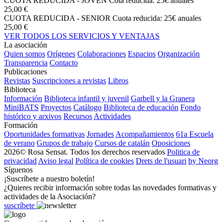
CUOTA REDUCIDA - JOVEN
Cota reducida: 25€ anuales
25,00 €
CUOTA REDUCIDA - SENIOR
Cuota reducida: 25€ anuales
25,00 €
VER TODOS LOS SERVICIOS Y VENTAJAS
La asociación
Quien somos
Orígenes
Colaboraciones
Espacios
Organización
Transparencia
Contacto
Publicaciones
Revistas
Suscripciones a revistas
Libros
Biblioteca
Información
Biblioteca infantil y juvenil
Garbell y la Granera
MiniBATS
Proyectos
Catálogo
Biblioteca de educación
Fondo
histórico y arxivos
Recursos
Actividades
Formación
Oportunidades formativas
Jornades
Acompañamientos
61a Escuela
de verano
Grupos de trabajo
Cursos de catalán
Oposiciones
2026© Rosa Sensat. Todos los derechos reservados
Politica de
privacidad
Aviso legal
Política de cookies
Drets de l'usuari
by Neorg
Síguenos
¡Suscríbete a nuestro boletín!
¿Quieres recibir información sobre todas las novedades formativas y
actividades de la Asociación?
suscríbete