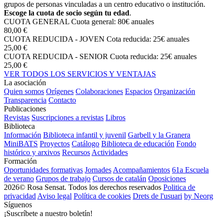
grupos de personas vinculadas a un centro educativo o institución.
Escoge la cuota de socio según tu edad
.
CUOTA GENERAL
Cuota general: 80€ anuales
80,00 €
CUOTA REDUCIDA - JOVEN
Cota reducida: 25€ anuales
25,00 €
CUOTA REDUCIDA - SENIOR
Cuota reducida: 25€ anuales
25,00 €
VER TODOS LOS SERVICIOS Y VENTAJAS
La asociación
Quien somos
Orígenes
Colaboraciones
Espacios
Organización
Transparencia
Contacto
Publicaciones
Revistas
Suscripciones a revistas
Libros
Biblioteca
Información
Biblioteca infantil y juvenil
Garbell y la Granera
MiniBATS
Proyectos
Catálogo
Biblioteca de educación
Fondo
histórico y arxivos
Recursos
Actividades
Formación
Oportunidades formativas
Jornades
Acompañamientos
61a Escuela
de verano
Grupos de trabajo
Cursos de catalán
Oposiciones
2026© Rosa Sensat. Todos los derechos reservados
Politica de
privacidad
Aviso legal
Política de cookies
Drets de l'usuari
by Neorg
Síguenos
¡Suscríbete a nuestro boletín!