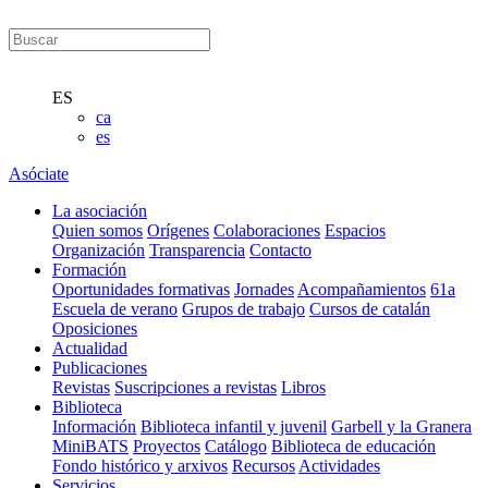
ES
ca
es
Asóciate
La asociación
Quien somos
Orígenes
Colaboraciones
Espacios
Organización
Transparencia
Contacto
Formación
Oportunidades formativas
Jornades
Acompañamientos
61a
Escuela de verano
Grupos de trabajo
Cursos de catalán
Oposiciones
Actualidad
Publicaciones
Revistas
Suscripciones a revistas
Libros
Biblioteca
Información
Biblioteca infantil y juvenil
Garbell y la Granera
MiniBATS
Proyectos
Catálogo
Biblioteca de educación
Fondo histórico y arxivos
Recursos
Actividades
Servicios