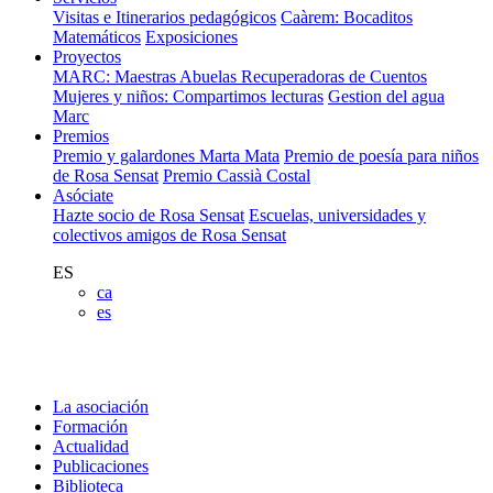
Visitas e Itinerarios pedagógicos
Caàrem: Bocaditos
Matemáticos
Exposiciones
Proyectos
MARC: Maestras Abuelas Recuperadoras de Cuentos
Mujeres y niños: Compartimos lecturas
Gestion del agua
Marc
Premios
Premio y galardones Marta Mata
Premio de poesía para niños
de Rosa Sensat
Premio Cassià Costal
Asóciate
Hazte socio de Rosa Sensat
Escuelas, universidades y
colectivos amigos de Rosa Sensat
ES
ca
es
La asociación
Formación
Actualidad
Publicaciones
Biblioteca