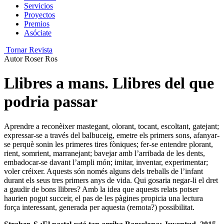
Servicios
Proyectos
Premios
Asóciate
Tornar Revista
Autor
Roser Ros
Llibres a mans. Llibres del que
podria passar
Aprendre a reconèixer mastegant,
olorant, tocant, escoltant, gatejant;
expressar-se a través del balbuceig, emetre els primers sons, afanyar-
se perquè sonin les primeres tires fòniques; fer-se entendre plorant,
rient, somrient, marranejant; bavejar amb l’arribada de les dents,
embadocar-se davant l’am
pli món; imitar, inventar, experimentar;
voler créixer. Aquests són només alguns dels treballs de l’infant
durant els seus tres primers anys de vida. Qui gosaria negar-li el dret
a gaudir de bons llibres?
Amb la idea que aquests relats potser
haurien pogut succeir, el pas de l
es pàgines propicia una lectura
força interessant, generada per aquesta (remota?) possibilitat.