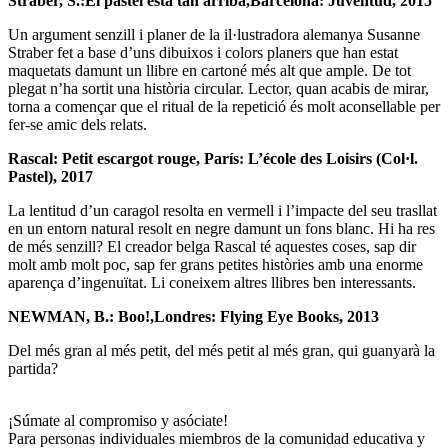
Straber, S.:
El pastel está tan arriba
,
Barcelona: Juventud, 2015
Un argument senzill i planer de la il·lustradora alemanya Susanne
Straber fet a base d’uns dibuixos i colors planers que han estat
maquetats
damunt un llibre en cartoné més alt que ample. De tot
plegat n’ha sortit una història circular. Lector, quan acabis de mirar,
torna a començar que el ritual de la repetició és molt aconsellable per
fer-se amic dels relats.
Rascal:
Petit escargot rouge
, París: L’école des Loisirs (Col·l.
Pastel), 2017
La lentitud d’un caragol resolta en vermell i l’impacte del seu trasllat
en un entorn natural resolt en negre damunt un fons blanc. Hi ha res
de més senzill? El creador belga Rascal té aquestes coses, sap dir
molt amb molt poc, sap fer grans petites històries amb una enorme
aparença d’ingenuïtat. Li coneixem altres llibres ben interessants.
NEWMAN, B.:
Boo!
,
Londres: Flying Eye Books, 2013
Del més gran al més petit, del més petit al més gran, qui gua­nyarà la
partida?
¡Súmate al compromiso y asóciate!
Para personas individuales miembros de la comunidad educativa y