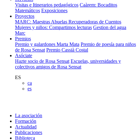
Visitas e Itinerarios pedagógicos
Caàrem: Bocaditos
Matemáticos
Exposiciones
Proyectos
MARC: Maestras Abuelas Recuperadoras de Cuentos
Mujeres y niños: Compartimos lecturas
Gestion del agua
Marc
Premios
Premio y galardones Marta Mata
Premio de poesía para niños
de Rosa Sensat
Premio Cassià Costal
Asóciate
Hazte socio de Rosa Sensat
Escuelas, universidades y
colectivos amigos de Rosa Sensat
ES
ca
es
La asociación
Formación
Actualidad
Publicaciones
Biblioteca