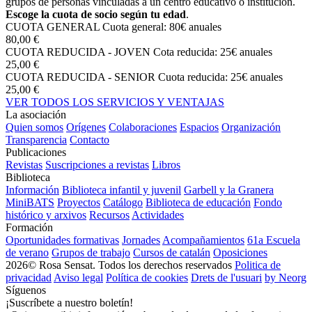
grupos de personas vinculadas a un centro educativo o institución.
Escoge la cuota de socio según tu edad
.
CUOTA GENERAL
Cuota general: 80€ anuales
80,00 €
CUOTA REDUCIDA - JOVEN
Cota reducida: 25€ anuales
25,00 €
CUOTA REDUCIDA - SENIOR
Cuota reducida: 25€ anuales
25,00 €
VER TODOS LOS SERVICIOS Y VENTAJAS
La asociación
Quien somos
Orígenes
Colaboraciones
Espacios
Organización
Transparencia
Contacto
Publicaciones
Revistas
Suscripciones a revistas
Libros
Biblioteca
Información
Biblioteca infantil y juvenil
Garbell y la Granera
MiniBATS
Proyectos
Catálogo
Biblioteca de educación
Fondo
histórico y arxivos
Recursos
Actividades
Formación
Oportunidades formativas
Jornades
Acompañamientos
61a Escuela
de verano
Grupos de trabajo
Cursos de catalán
Oposiciones
2026© Rosa Sensat. Todos los derechos reservados
Politica de
privacidad
Aviso legal
Política de cookies
Drets de l'usuari
by Neorg
Síguenos
¡Suscríbete a nuestro boletín!