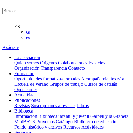
ES
ca
es
Asóciate
La asociación
Quien somos
Orígenes
Colaboraciones
Espacios
Organización
Transparencia
Contacto
Formación
Oportunidades formativas
Jornades
Acompañamientos
61a
Escuela de verano
Grupos de trabajo
Cursos de catalán
Oposiciones
Actualidad
Publicaciones
Revistas
Suscripciones a revistas
Libros
Biblioteca
Información
Biblioteca infantil y juvenil
Garbell y la Granera
MiniBATS
Proyectos
Catálogo
Biblioteca de educación
Fondo histórico y arxivos
Recursos
Actividades
Servicios