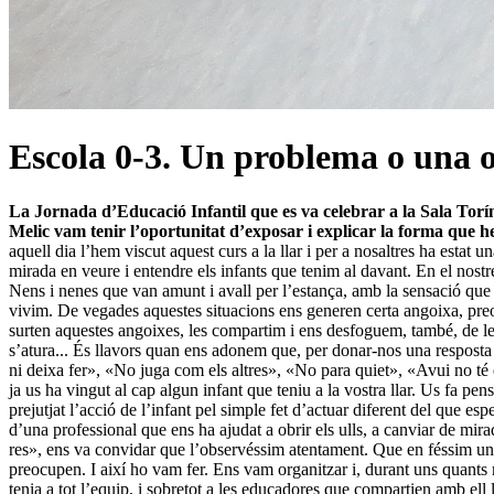
Escola 0-3. Un problema o una 
La Jornada d’Educació Infantil que es va celebrar a la Sala Torín
Melic vam tenir l’oportunitat d’exposar i explicar la forma que h
aquell dia l’hem viscut aquest curs a la llar i per a nosaltres ha esta
mirada en veure i entendre els infants que tenim al davant. En el nostr
Nens i nenes que van amunt i avall per l’estança, amb la sensació que
vivim. De vegades aquestes situacions ens generen certa angoixa, preo
surten aquestes angoixes, les compartim i ens desfoguem, també, de les
s’atura... És llavors quan ens adonem que, per donar-nos una resposta q
ni deixa fer», «No juga com els altres», «No para quiet», «Avui no té 
ja us ha vingut al cap algun infant que teniu a la vostra llar. Us fa p
prejutjat l’acció de l’infant pel simple fet d’actuar diferent del que
d’una professional que ens ha ajudat a obrir els ulls, a canviar de mi
res», ens va convidar que l’observéssim atentament. Que en féssim una 
preocupen. I així ho vam fer. Ens vam organitzar i, durant uns quants 
tenia a tot l’equip, i sobretot a les educadores que compartien amb el