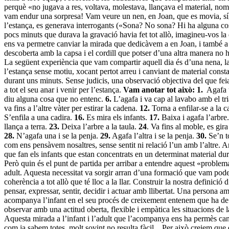
perquè «no jugava a res, voltava, molestava, llançava el material, nomé
vam endur una sorpresa! Vam veure un nen, en Joan, que es movia, sí, p
l’estança, es generava interrogants («Sona? No sona? Hi ha alguna cos
pocs minuts que durava la gravació havia fet tot allò, imagineu-vos la q
ens va permetre canviar la mirada que dedicàvem a en Joan, i també a t
descoberta amb la capsa i el cordill que potser d’una altra manera no h
La següent experiència que vam compartir aquell dia és d’una nena, la
l’estança sense motiu, xocant pertot arreu i canviant de material consta
durant uns minuts. Sense judicis, una observació objectiva del que fei
a tot el seu anar i venir per l’estança.
Vam anotar tot això: 1.
Agafa un
diu alguna cosa que no entenc.
6.
L’agafa i va cap al lavabo amb el tr
va fins a l’altre vàter per estirar la cadena.
12.
Torna a enfilar-se a la c
S’enfila a una cadira.
16.
Es mira els infants.
17.
Baixa i agafa l’arbre
llança a terra.
23.
Deixa l’arbre a la taula.
24
. Va fins al moble, es gira
28.
N’agafa una i se la penja.
29.
Agafa l’altra i se la penja.
30.
Se’n t
com ens pensàvem nosaltres, sense sentit ni relació l’un amb l’altre. A
que fan els infants que estan concentrats en un determinat material du
Però quin és el punt de partida per arribar a entendre aquest «problema
adult. Aquesta necessitat va sorgir arran d’una formació que vam poder
coherència a tot allò que té lloc a la llar. Construir la nostra defini
pensar, expressar, sentir, decidir i actuar amb llibertat. Una persona am
acompanya l’infant en el seu procés de creixement entenem que ha de se
observar amb una actitud oberta, flexible i empàtica les situacions de l
Aquesta mirada a l’infant i l’adult que l’acompanya ens ha permès canvi
com ja sabem totes, molt sovint no resulta fàcil... Per això creiem qu