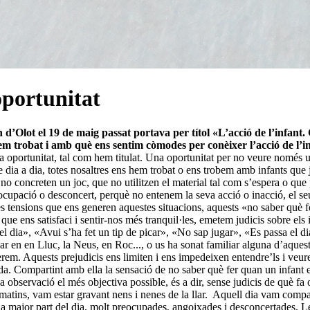
oportunitat
 d’Olot el 19 de maig passat portava per títol «L’acció de l’infan
em trobat i amb què ens sentim còmodes per conèixer l’acció de l’inf
t una oportunitat, tal com hem titulat. Una oportunitat per no veure nomé
e dia a dia, totes nosaltres ens hem trobat o ens trobem amb infants que 
 no concreten un joc, que no utilitzen el material tal com s’espera o q
cupació o desconcert, perquè no entenem la seva acció o inacció, el se
 tensions que ens generen aquestes situacions, aquests «no saber què fe
ue ens satisfaci i sentir-nos més tranquil·les, emetem judicis sobre els
el dia», «Avui s’ha fet un tip de picar», «No sap jugar», «Es passa el 
ensar en en Lluc, la Neus, en Roc..., o us ha sonat familiar alguna d’aq
 esperem. Aquests prejudicis ens limiten i ens impedeixen entendre’ls i 
rada. Compartint amb ella la sensació de no saber què fer quan un infan
observació el més objectiva possible, és a dir, sense judicis de què fa 
matins, vam estar gravant nens i nenes de la llar.
Aquell dia vam comparti
l la major part del dia, molt preocupades, angoixades i desconcertades. 