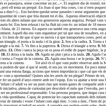
s es passejava, sense concretar un joc...». El següent dia de reunió, to
erò ell tenia un perquè. En Joan sí que feia coses, i no n’eren poques! 
a a dins?»)... Ens havíem quedat sense paraules i sense arguments que j
uantitat de coses que feia durant tot el dia.
Aquesta observació objectiv
ots els altres infants que ens generaven aquesta angoixa. Perquè vam ve
auria fet. Ens hem relaxat i tot ha fluït tal com és: un infant de 18 mes
 Sònia, de 21 mesos. En aquest cas també ens generava una certa angoix
ntment. Aquell dia ens vam organitzar per tal que una de nosaltres, en aq
a. Us hem de dir que sí que es movia i sí que transportava coses, però 
 triangle, el porta a la taula i el fa girar.
2.
Seu a la cadira.
3.
Torna a fe
iangle a la mà.
7.
Va fins a la paperera.
8.
Deixa el triangle a terra.
9.
Mir
adira.
13.
Obre i tanca la peça on es posa el rotlle de paper higiènic, la 
.
18.
El deixa a la taula.
19.
Agafa un plat i pica a la taula.
20.
Agafa l’ar
 i torna a l’espai de la cuineta.
25.
Agafa una bossa i se la penja.
26.
N’ag
orna a la cuineta.
Tot això és el que vam poder observar amb la Ma
ra podem dir que sí que té sentit, el seu joc en moviment. En pocs minut
rant una estona llarga, accions que tenen importància i que cal que els
» com a oportunitat? Quines són les arrels de tot plegat? Primer de tot,
 fer un parell d’anys enrere amb tot l’equip. Ens va ajudar a tenir una 
ció d’infant i d’adult va ser un punt clau que tenim ganes de compartir a
b iniciativa, plena de curiositat per descobrir el món que l’envolta, per r
r un professional responsable. Una persona propera, que tingui cura i re
a vida quotidiana. Capaç de potenciar les capacitats naturals dels infant
ar de mirada i veure l’infant com algú únic. I com a únic, l’hem de pode
e és important el treball en equip. A vegades ens podem sentir soles, de