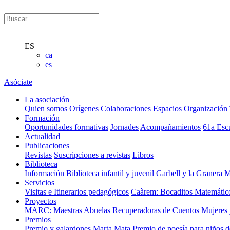
ES
ca
es
Asóciate
La asociación
Quien somos
Orígenes
Colaboraciones
Espacios
Organización
Formación
Oportunidades formativas
Jornades
Acompañamientos
61a Esc
Actualidad
Publicaciones
Revistas
Suscripciones a revistas
Libros
Biblioteca
Información
Biblioteca infantil y juvenil
Garbell y la Granera
M
Servicios
Visitas e Itinerarios pedagógicos
Caàrem: Bocaditos Matemátic
Proyectos
MARC: Maestras Abuelas Recuperadoras de Cuentos
Mujeres 
Premios
Premio y galardones Marta Mata
Premio de poesía para niños 