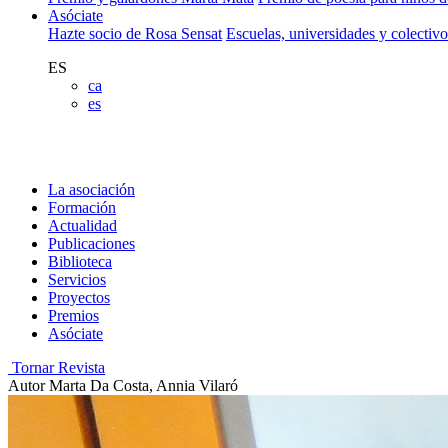
Asóciate
Hazte socio de Rosa Sensat
Escuelas, universidades y colectiv
ES
ca
es
La asociación
Formación
Actualidad
Publicaciones
Biblioteca
Servicios
Proyectos
Premios
Asóciate
Tornar Revista
Autor
Marta Da Costa, Annia Vilaró