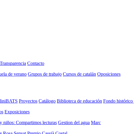
Transparencia
Contacto
uela de verano
Grupos de trabajo
Cursos de catalán
Oposiciones
iniBATS
Proyectos
Catálogo
Biblioteca de educación
Fondo histórico
os
Exposiciones
y niños: Compartimos lecturas
Gestion del agua
Marc
de Rosa Sensat
Premio Cassià Costal