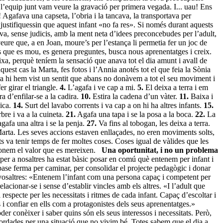
t l’equip junt vam veure la gravació per primera vegada. I... uau! Ens
Agafava una capseta, l’obria i la tancava, la transportava per
ustifiquessin que aquest infant «no fa res». Si només durant aquests
a, sense judicis, amb la ment neta d’idees preconcebudes per l’adult,
ure que, a en Joan, moure’s per l’estança li permetia fer un joc de
os que es mou, es genera preguntes, busca nous aprenentatges i creix.
a, perquè teníem la sensació que anava tot el dia amunt i avall de
uest cas la Marta, fes fotos i l’Annia anotés tot el que feia la Sònia
ara hi hem vist un sentit que abans no donàvem a tot el seu moviment i
r girar el triangle.
4.
L’agafa i ve cap a mi.
5.
El deixa a terra i em
a d’enfilar-se a la cadira.
10.
Estira la cadena d’un vàter.
11.
Baixa i
pica.
14.
Surt del lavabo corrents i va cap a on hi ha altres infants.
15.
bre i va a la cuineta.
21.
Agafa una tapa i se la posa a la boca.
22.
La
afa una altra i se la penja.
27.
Va fins al tobogan, les deixa a terra.
rta. Les seves accions estaven enllaçades, no eren moviments solts,
s va tenir temps de fer moltes coses. Coses igual de vàlides que les
 donem el valor que es mereixen.
Una oportunitat, i no un problema
 per a nosaltres ha estat bàsic posar en comú què entenem per infant i
base ferma per caminar, per consolidar el projecte pedagògic i donar
mb vosaltres: «Entenem l’infant com una persona capaç i competent per
elacionar-se i sense d’establir vincles amb els altres. «I l’adult que
specte per les necessitats i ritmes de cada infant. Capaç d’escoltar i
s i confiar en ells com a protagonistes dels seus aprenentatges.»
r conèixer i saber quins són els seus interessos i necessitats. Però,
sbordades per una situació que no vivim bé. Totes sabem que el dia a