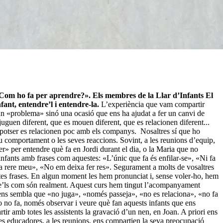
t. Com ho fa per aprendre?». Els membres de la Llar d’Infants El
ant, entendre’l i entendre-la.
L’experiència que vam compartir
s un «problema» sinó una ocasió que ens ha ajudat a fer un canvi de
juguen diferent, que es mouen diferent, que es relacionen diferent...
ue potser es relacionen poc amb els companys.
Nosaltres sí que ho
u comportament o les seves reaccions. Sovint, a les reunions d’equip,
r» per entendre què fa en Jordi durant el dia, o la Maria que no
 infants amb frases com aquestes: «L’únic que fa és enfilar-se», «Ni fa
dia rere meu», «No em deixa fer res». Segurament a molts de vosaltres
uestes frases. En algun moment les hem pronunciat i, sense voler-ho, hem
veure’ls com són realment. Aquest curs hem tingut l’acompanyament
t ens sembla que «no juga», «només passeja», «no es relaciona», «no fa
o no fa, només observar i veure què fan aquests infants que ens
r amb totes les assistents la gravació d’un nen, en Joan. A priori ens
Les educadores, a les reunions, ens compartien la seva preocupació