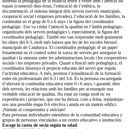
sustenta la pedagogia de la infància tenen a veure amb l’atenció als
espais (connexió dins-fora), l’educació de l’estètica, la
documentació, el sistema integrat dels serveis (serveis municipals,
cooperació social i empreses privades), l’educació de les famílies, la
continuïtat en el grup de 0 a 6 anys i la figura del coordinador
pedagògic. Ens va cridar l’atenció la qualitat en l’àmbit pedagògic-
organitzatiu dels serveis pedagògics i, especialment, la figura del
coordinador pedagògic. Tam­bé ens van sorprendre molt gratament
les ràtios del 0-3, molt més baixes que les de les escoles bressol
municipals de Catalunya. El coordinador pedagògic té un paper
fonamental en el control sobre la xarxa de serveis per assegurar la
qualitat i la sintonia entre les administracions locals i les cooperatives
socials i les empreses privades. Quant a funció més pedagògica, el
coordinador dissenya el projecte educatiu del servei que regula
l’activitat educativa. A més, promou l’actualització de la formació
entre els professionals del 0-3 i del 3-6. És la persona encar­regada
d’afavorir la continuïtat educativa entre 0 i 6 anys, i garantir, dins
dels serveis, les relacions amb les famílies per aconseguir una
veritable educació de qualitat. Ha estat un viatge molt ric en
experiències i projectes, que ens ha deixat, com a feina, replantejar-
nos una possible etapa 0-6 efectiva i unida en un mateix edifici.
¡Súmate al compromiso y asóciate!
Para personas individuales miembros de la comunidad educativa y
grupos de personas vinculadas a un centro educativo o institución.
Escoge la cuota de socio según tu edad
.