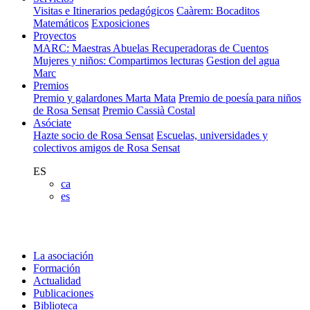
Visitas e Itinerarios pedagógicos
Caàrem: Bocaditos
Matemáticos
Exposiciones
Proyectos
MARC: Maestras Abuelas Recuperadoras de Cuentos
Mujeres y niños: Compartimos lecturas
Gestion del agua
Marc
Premios
Premio y galardones Marta Mata
Premio de poesía para niños
de Rosa Sensat
Premio Cassià Costal
Asóciate
Hazte socio de Rosa Sensat
Escuelas, universidades y
colectivos amigos de Rosa Sensat
ES
ca
es
La asociación
Formación
Actualidad
Publicaciones
Biblioteca