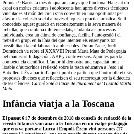
Popular 9 Barris fa més de quaranta anys que funciona. Ha estat un
espai on moltes criatures i adolescents han après diverses tècniques
vinculades al món del circ i s’ha convertit en una oportunitat per
afavorir la cohesió social a través d’aquesta pràctica artística. Se li
concedeix aquest guardó en reconeixement a la seva manera de
treballar, que combina diferents edats, s’adapta als processos
individuals, crea un clima de confiança, facilita l’autogestió i el
treball en grup, en la línia del que intenten els ensenyants tot
possibilitant la col·laboració amb escoles. Duran l’acte, Jordi
Domènech va rebre el XXXVIII Premi Marta Mata de Pedagogia
pel manuscrit Indagación, ABP y controversias. Apuntes para la
competencia científica. L’autor hi demostra una capacitat molt
lloable d’autocrítica i reflexió sobre la tasca educativa a l’eso i al
Batxillerat. És a partir d’aquest punt de partida que l’autor ofereix sis
propostes diverses que reflecteixen el seu recorregut per la didàctica
de les ciències.
Carmé Solé a l’acte de lliurament del Guardó Marta
Mata.
Infància viatja a la Toscana
El passat 6 i 7 de desembre de 2018 els consells de redacció de la
revista Infància vam anar a la Toscana en un viatge pedagògic
que ens va portar a Lucca i Empoli. Érem vint persones (17