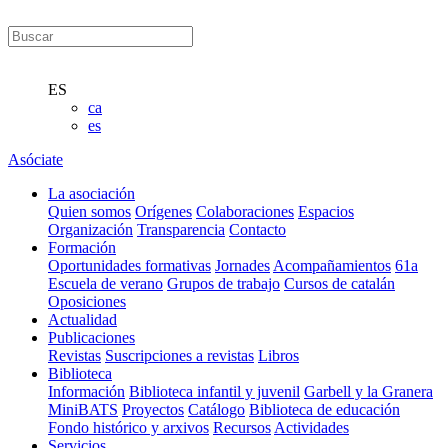
ES
ca
es
Asóciate
La asociación
Quien somos
Orígenes
Colaboraciones
Espacios
Organización
Transparencia
Contacto
Formación
Oportunidades formativas
Jornades
Acompañamientos
61a
Escuela de verano
Grupos de trabajo
Cursos de catalán
Oposiciones
Actualidad
Publicaciones
Revistas
Suscripciones a revistas
Libros
Biblioteca
Información
Biblioteca infantil y juvenil
Garbell y la Granera
MiniBATS
Proyectos
Catálogo
Biblioteca de educación
Fondo histórico y arxivos
Recursos
Actividades
Servicios