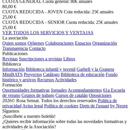
CUOTA GENERAL
Cuota general: 80€ anuales
80,00 €
CUOTA REDUCIDA - JOVEN
Cota reducida: 25€ anuales
25,00 €
CUOTA REDUCIDA - SENIOR
Cuota reducida: 25€ anuales
25,00 €
VER TODOS LOS SERVICIOS Y VENTAJAS
La asociación
Quien somos
Orígenes
Colaboraciones
Espacios
Organización
Transparencia
Contacto
Publicaciones
Revistas
Suscripciones a revistas
Libros
Biblioteca
Información
Biblioteca infantil y juvenil
Garbell y la Granera
MiniBATS
Proyectos
Catálogo
Biblioteca de educación
Fondo
histórico y arxivos
Recursos
Actividades
Formación
Oportunidades formativas
Jornades
Acompañamientos
61a Escuela
de verano
Grupos de trabajo
Cursos de catalán
Oposiciones
2026© Rosa Sensat. Todos los derechos reservados
Politica de
privacidad
Aviso legal
Política de cookies
Drets de l'usuari
by Neorg
Síguenos
¡Suscríbete a nuestro boletín!
¿Quieres recibir información sobre todas las novedades formativas y
actividades de la Asociación?