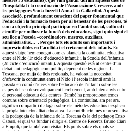
mestres i 3 estudiants), que vam gaudir durant aquests dies de
l’hospitalitat i la coordinació de l’Associa­zio­ne Crescere, amb
les pedagogues Sonia Iozzeli i Anna Lia Gallardini. Aquesta
associació, profundament conscient del paper fonamental que
l’educació i la formació tenen per al benestar de les persones, té
com a objectiu principal participar en l’àmbit social, cultural i
científic per millorar la funció dels educadors, sigui quin sigui el
seu lloc a l’escola –coordinadors, mestres, auxiliars,
administratius…–. Perquè tots els adults són importants i
imprescindibles en l’acollida i el creixement dels infants.
En
aquest viatge hem conegut com es planteja la continuïtat educativa
entre el Nido (1r cicle d’educació infantil) i la Scuola dell’infanzia
(2n cicle d’educació infantil). Aquesta qüestió està al centre d’un
debat tant pedagògic com polític, depenent de les regions. La
Toscana, per mitjà de lleis regionals, ha valorat la necessitat
d’afavorir la continuïtat entre el Nido i l’escola infantil amb la
posada en comú d’idees sobre l’educació de l’infant i sobre les
etapes del seu desenvolupament i creixement, amb intercanvis entre
el personal educatiu dels centres. També ha proporcionat temes
comuns sobre orientació pedagògica. La continuïtat, ara per ara,
significa compartir i dialogar sobre els mètodes educatius i explicar
la pròpia intencionalitat educativa. La contribució més representativa
a la pedagogia de la infància de la Toscana és la del pedagog Enzo
Catar­si, el qual va fundar i dirigir el Centre de Recerca Bruno Ciari
a Empo­li, que també vam visitar. Els punts sobre els quals se