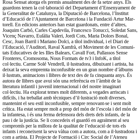
Rosa Sen­­sat atorga els premis anualment des de fa setze anys. Els
guardons tenen la col·laboració del Depar­ta­ment d’En­se­nyament de
la Gene­ralitat de Cata­lunya, la Diputació de Barce­lo­na, l’Institut
d’Educació de l’Ajun­tament de Barcelona i la Fun­da­ció Artur Mar­
torell. En edicions anteriors han estat guardonats, entre d’altres,
Joaquim Carbó, Car­les Capdevila, Francesco Tonucci, Sole­dat Sans,
Vicenç Navar­ro, Eulà­lia Valeri, Jordi Cots, Maria Dolors Bonal,
Cesc, Joan Barril i Mariano Dol­ci, a títol individual, i el Diari de
l’Educació, l’Audi­tori, Raval Xamfrà, el Moviment de les Comu­ni­
tats Edu­catives de les Illes Balears, Cavall Fort, Pallassos Sense
Fron­te­res, Cro­­mo­soma, Nous Formats de tv3 i InfoK, a títol
col·lectiu. Carme Solé Vendrell, il·lustradora, dibuixant i artista, ha
deixat la seva empremta inconfusible en un gran nombre d’àlbums
il·lustrats, animacions i llibres de text des de fa cinquanta anys. És
autora de llibres que avui són una referència en l’àmbit de la
literatura infantil i juvenil internacional i del nostre imaginari
col·lectiu. Ha explorat temes molt diferents, a vegades arriscats i
difícils, i ha treballat amb tècniques d’il·lustració molt diverses,
mantenint el seu estil inconfusible, sempre renovant-se i sent molt
crítica. Ha estat sempre molt a prop del món de l’escola i del món de
la infantesa, i és una ferma defensora dels drets dels infants, de la
pau i de la justícia. Se li concedeix el guardó en agraïment al seu
compromís per la millora de la qualitat de l’educació de tots els
infants i reconeixent la seva vàlua com a autora, com a il·lustradora i
com a artista. El Projecte de Formació i Circ Social de l’Ateneu