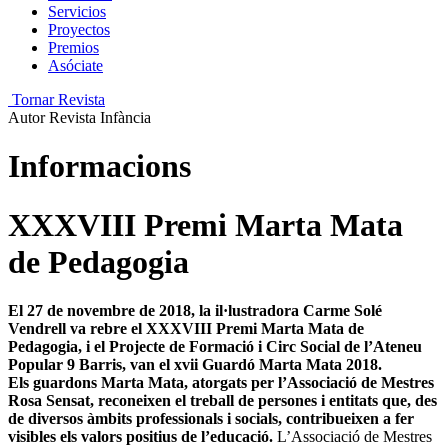
Servicios
Proyectos
Premios
Asóciate
Tornar Revista
Autor
Revista Infància
Informacions
XXXVIII Premi Marta Mata
de Pedagogia
El 27 de novembre de 2018, la il·lus­tradora Carme Solé
Vendrell va rebre el XXXVIII Premi Marta Mata de
Pedagogia, i el Pro­jec­te de Formació i Circ Social de l’Ate­neu
Popular 9 Barris, van el xvii Guardó Marta Mata 2018.
Els guardons Marta Mata, atorgats per l’As­so­ciació de Mestres
Rosa Sen­sat, reconeixen el treball de persones i entitats que, des
de diversos àmbits professionals i socials, contribueixen a fer
visibles els valors positius de l’educació.
L’Associació de Mestres