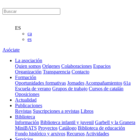
ES
ca
es
Asóciate
La asociación
Quien somos
Orígenes
Colaboraciones
Espacios
Organización
Transparencia
Contacto
Formación
Oportunidades formativas
Jornades
Acompañamientos
61a
Escuela de verano
Grupos de trabajo
Cursos de catalán
Oposiciones
Actualidad
Publicaciones
Revistas
Suscripciones a revistas
Libros
Biblioteca
Información
Biblioteca infantil y juvenil
Garbell y la Granera
MiniBATS
Proyectos
Catálogo
Biblioteca de educación
Fondo histórico y arxivos
Recursos
Actividades
Servicios