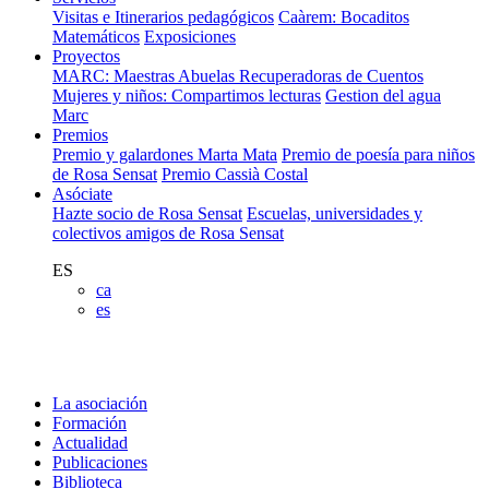
Visitas e Itinerarios pedagógicos
Caàrem: Bocaditos
Matemáticos
Exposiciones
Proyectos
MARC: Maestras Abuelas Recuperadoras de Cuentos
Mujeres y niños: Compartimos lecturas
Gestion del agua
Marc
Premios
Premio y galardones Marta Mata
Premio de poesía para niños
de Rosa Sensat
Premio Cassià Costal
Asóciate
Hazte socio de Rosa Sensat
Escuelas, universidades y
colectivos amigos de Rosa Sensat
ES
ca
es
La asociación
Formación
Actualidad
Publicaciones
Biblioteca