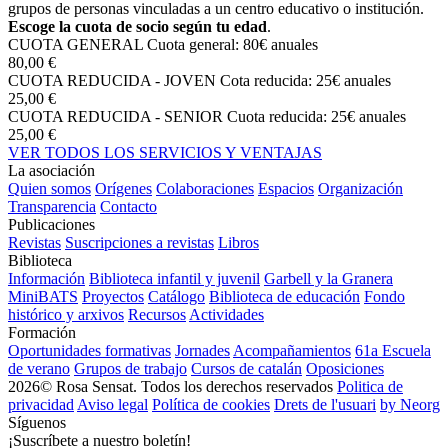
grupos de personas vinculadas a un centro educativo o institución.
Escoge la cuota de socio según tu edad
.
CUOTA GENERAL
Cuota general: 80€ anuales
80,00 €
CUOTA REDUCIDA - JOVEN
Cota reducida: 25€ anuales
25,00 €
CUOTA REDUCIDA - SENIOR
Cuota reducida: 25€ anuales
25,00 €
VER TODOS LOS SERVICIOS Y VENTAJAS
La asociación
Quien somos
Orígenes
Colaboraciones
Espacios
Organización
Transparencia
Contacto
Publicaciones
Revistas
Suscripciones a revistas
Libros
Biblioteca
Información
Biblioteca infantil y juvenil
Garbell y la Granera
MiniBATS
Proyectos
Catálogo
Biblioteca de educación
Fondo
histórico y arxivos
Recursos
Actividades
Formación
Oportunidades formativas
Jornades
Acompañamientos
61a Escuela
de verano
Grupos de trabajo
Cursos de catalán
Oposiciones
2026© Rosa Sensat. Todos los derechos reservados
Politica de
privacidad
Aviso legal
Política de cookies
Drets de l'usuari
by Neorg
Síguenos
¡Suscríbete a nuestro boletín!