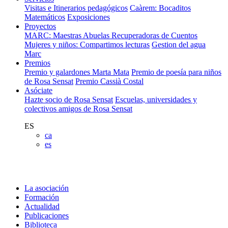
Visitas e Itinerarios pedagógicos
Caàrem: Bocaditos
Matemáticos
Exposiciones
Proyectos
MARC: Maestras Abuelas Recuperadoras de Cuentos
Mujeres y niños: Compartimos lecturas
Gestion del agua
Marc
Premios
Premio y galardones Marta Mata
Premio de poesía para niños
de Rosa Sensat
Premio Cassià Costal
Asóciate
Hazte socio de Rosa Sensat
Escuelas, universidades y
colectivos amigos de Rosa Sensat
ES
ca
es
La asociación
Formación
Actualidad
Publicaciones
Biblioteca