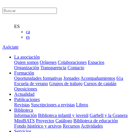
ES
ca
es
Asóciate
La asociación
Quien somos
Orígenes
Colaboraciones
Espacios
Organización
Transparencia
Contacto
Formación
Oportunidades formativas
Jornades
Acompañamientos
61a
Escuela de verano
Grupos de trabajo
Cursos de catalán
Oposiciones
Actualidad
Publicaciones
Revistas
Suscripciones a revistas
Libros
Biblioteca
Información
Biblioteca infantil y juvenil
Garbell y la Granera
MiniBATS
Proyectos
Catálogo
Biblioteca de educación
Fondo histórico y arxivos
Recursos
Actividades
Servicios