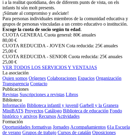
i a la realitat quotidiana, des de diferents punts de vista, on els
infants hi són molt presents.
¡Súmate al compromiso y asóciate!
Para personas individuales miembros de la comunidad educativa y
grupos de personas vinculadas a un centro educativo o institución.
Escoge la cuota de socio según tu edad
.
CUOTA GENERAL
Cuota general: 80€ anuales
80,00 €
CUOTA REDUCIDA - JOVEN
Cota reducida: 25€ anuales
25,00 €
CUOTA REDUCIDA - SENIOR
Cuota reducida: 25€ anuales
25,00 €
VER TODOS LOS SERVICIOS Y VENTAJAS
La asociación
Quien somos
Orígenes
Colaboraciones
Espacios
Organización
Transparencia
Contacto
Publicaciones
Revistas
Suscripciones a revistas
Libros
Biblioteca
Información
Biblioteca infantil y juvenil
Garbell y la Granera
MiniBATS
Proyectos
Catálogo
Biblioteca de educación
Fondo
histórico y arxivos
Recursos
Actividades
Formación
Oportunidades formativas
Jornades
Acompañamientos
61a Escuela
de verano
Grupos de trabajo
Cursos de catalán
Oposiciones