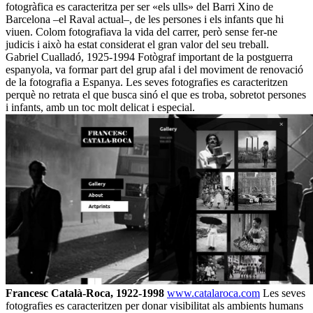
fotogràfica es caracteritza per ser «els ulls» del Barri Xino de
Barcelona –el Raval actual–, de les persones i els infants que hi
viuen. Colom fotografiava la vida del carrer, però sense fer-ne
judicis i això ha estat considerat el gran valor del seu treball.
Gabriel Cualladó, 1925-1994 Fotògraf important de la postguerra
espanyola, va formar part del grup afal i del moviment de renovació
de la fotografia a Espanya. Les seves fotografies es caracteritzen
perquè no retrata el que busca sinó el que es troba, sobretot persones
i infants, amb un toc molt delicat i especial.
Francesc Català-Roca, 1922-1998
www.catalaroca.com
Les seves
fotografies es caracteritzen per donar visibilitat als ambients humans