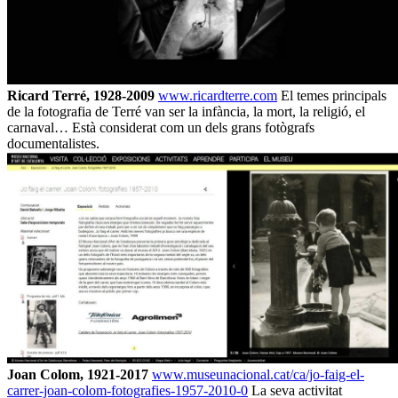
Ricard Terré, 1928-2009
www.ricardterre.com
El temes principals
de la fotografia de Terré van ser la infància, la mort, la religió, el
carnaval… Està considerat com un dels grans fotògrafs
documentalistes.
Joan Colom, 1921-2017
www.museunacional.cat/ca/jo-faig-el-
carrer-joan-colom-fotografies-1957-2010-0
La seva activitat