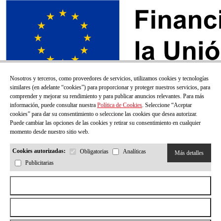
Nosotros y terceros, como proveedores de servicios, utilizamos cookies y tecnologías
similares (en adelante “cookies”) para proporcionar y proteger nuestros servicios, para
comprender y mejorar su rendimiento y para publicar anuncios relevantes. Para más
información, puede consultar nuestra
Política de Cookies
. Seleccione “Aceptar
cookies” para dar su consentimiento o seleccione las cookies que desea autorizar.
Puede cambiar las opciones de las cookies y retirar su consentimiento en cualquier
momento desde nuestro sitio web.
Cookies autorizadas:
Obligatorias
Analíticas
Más detalles
Publicitarias
¡SUSCRÍBETE A NUESTRO BOLETÍN!
Aceptar todas las cookies
Correo electrónico
Rechazar todas las cookies