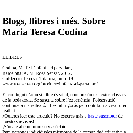
Blogs, llibres i més. Sobre
Maria Teresa Codina
LLIBRES
Codina, M. T.: L’infant i el parvulari,
Barcelona: A. M. Rosa Sensat, 2012.
Col·lecció Temes d’Infància, núm. 19.
www.rosasensat.org/producte/linfant-i-el-parvulari/
El contingut d’aquest llibre és sòlid, com ho són els textos clàssics
de la pedagogia. Se susenta sobre l’experiència, l’observació
continuada i la reflexió, i l’estudi rigorós per contribuir a crear una
realitat ...
¿Quieres leer este artículo? No esperes más y
hazte suscriptor
de
nuestras revistas!
¡Súmate al compromiso y asóciate!
Para personas individuales miembros de la comunidad educativa y