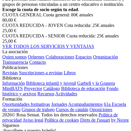
grupos de personas vinculadas a un centro educativo o institución.
Escoge la cuota de socio según tu edad
.
CUOTA GENERAL
Cuota general: 80€ anuales
80,00 €
CUOTA REDUCIDA - JOVEN
Cota reducida: 25€ anuales
25,00 €
CUOTA REDUCIDA - SENIOR
Cuota reducida: 25€ anuales
25,00 €
VER TODOS LOS SERVICIOS Y VENTAJAS
La asociación
Quien somos
Orígenes
Colaboraciones
Espacios
Organización
Transparencia
Contacto
Publicaciones
Revistas
Suscripciones a revistas
Libros
Biblioteca
Información
Biblioteca infantil y juvenil
Garbell y la Granera
MiniBATS
Proyectos
Catálogo
Biblioteca de educación
Fondo
histórico y arxivos
Recursos
Actividades
Formación
Oportunidades formativas
Jornades
Acompañamientos
61a Escuela
de verano
Grupos de trabajo
Cursos de catalán
Oposiciones
2026© Rosa Sensat. Todos los derechos reservados
Politica de
privacidad
Aviso legal
Política de cookies
Drets de l'usuari
by Neorg
Síguenos
¡Suscríbete a nuestro boletín!