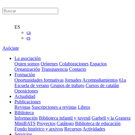
ES
ca
es
Asóciate
La asociación
Quien somos
Orígenes
Colaboraciones
Espacios
Organización
Transparencia
Contacto
Formación
Oportunidades formativas
Jornades
Acompañamientos
61a
Escuela de verano
Grupos de trabajo
Cursos de catalán
Oposiciones
Actualidad
Publicaciones
Revistas
Suscripciones a revistas
Libros
Biblioteca
Información
Biblioteca infantil y juvenil
Garbell y la Granera
MiniBATS
Proyectos
Catálogo
Biblioteca de educación
Fondo histórico y arxivos
Recursos
Actividades
Servicios