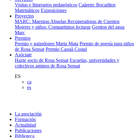
Visitas e Itinerarios pedagógicos
Caàrem: Bocaditos
Matemáticos
Exposiciones
Proyectos
MARC: Maestras Abuelas Recuperadoras de Cuentos
Mujeres y niños: Compartimos lecturas
Gestion del agua
Marc
Premios
Premio y galardones Marta Mata
Premio de poesía para niños
de Rosa Sensat
Premio Cassià Costal
Asóciate
Hazte socio de Rosa Sensat
Escuelas, universidades y
colectivos amigos de Rosa Sensat
ES
ca
es
La asociación
Formación
Actualidad
Publicaciones
Biblioteca