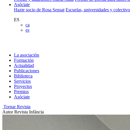
Asóciate
Hazte socio de Rosa Sensat
Escuelas, universidades y colectiv
ES
ca
es
La asociación
Formación
Actualidad
Publicaciones
Biblioteca
Servicios
Proyectos
Premios
Asóciate
Tornar Revista
Autor
Revista Infància