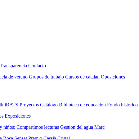
Transparencia
Contacto
uela de verano
Grupos de trabajo
Cursos de catalán
Oposiciones
iniBATS
Proyectos
Catálogo
Biblioteca de educación
Fondo histórico
os
Exposiciones
y niños: Compartimos lecturas
Gestion del agua
Marc
de Rosa Sensat
Premio Cassià Costal