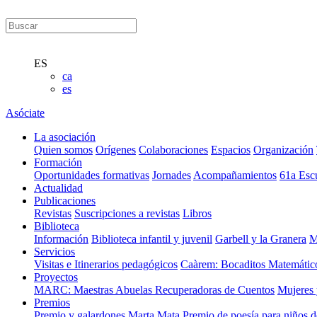
ES
ca
es
Asóciate
La asociación
Quien somos
Orígenes
Colaboraciones
Espacios
Organización
Formación
Oportunidades formativas
Jornades
Acompañamientos
61a Esc
Actualidad
Publicaciones
Revistas
Suscripciones a revistas
Libros
Biblioteca
Información
Biblioteca infantil y juvenil
Garbell y la Granera
M
Servicios
Visitas e Itinerarios pedagógicos
Caàrem: Bocaditos Matemátic
Proyectos
MARC: Maestras Abuelas Recuperadoras de Cuentos
Mujeres 
Premios
Premio y galardones Marta Mata
Premio de poesía para niños 