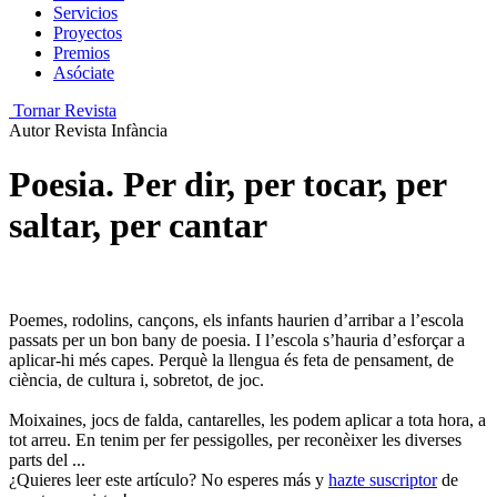
Servicios
Proyectos
Premios
Asóciate
Tornar Revista
Autor
Revista Infància
Poesia. Per dir, per tocar, per
saltar, per cantar
Poemes, rodolins, cançons, els infants haurien d’arribar a l’escola
passats per un bon bany de poesia. I l’escola s’hauria d’esforçar a
aplicar-hi més capes. Perquè la llengua és feta de pensament, de
ciència, de cultura i, sobretot, de joc.
Moixaines, jocs de falda, cantarelles, les podem aplicar a tota hora, a
tot arreu. En tenim per fer pessigolles, per reconèixer les diverses
parts del ...
¿Quieres leer este artículo? No esperes más y
hazte suscriptor
de