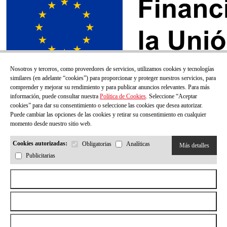
Nosotros y terceros, como proveedores de servicios, utilizamos cookies y tecnologías
similares (en adelante “cookies”) para proporcionar y proteger nuestros servicios, para
comprender y mejorar su rendimiento y para publicar anuncios relevantes. Para más
información, puede consultar nuestra
Política de Cookies
. Seleccione “Aceptar
cookies” para dar su consentimiento o seleccione las cookies que desea autorizar.
Puede cambiar las opciones de las cookies y retirar su consentimiento en cualquier
momento desde nuestro sitio web.
Cookies autorizadas:
Obligatorias
Analíticas
Más detalles
Publicitarias
¡SUSCRÍBETE A NUESTRO BOLETÍN!
Aceptar todas las cookies
Correo electrónico
Rechazar todas las cookies
Permitir la selección
He leído y acepto la
Politica de privacidad