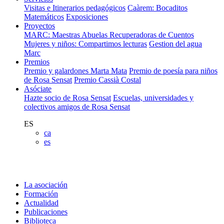
Visitas e Itinerarios pedagógicos
Caàrem: Bocaditos
Matemáticos
Exposiciones
Proyectos
MARC: Maestras Abuelas Recuperadoras de Cuentos
Mujeres y niños: Compartimos lecturas
Gestion del agua
Marc
Premios
Premio y galardones Marta Mata
Premio de poesía para niños
de Rosa Sensat
Premio Cassià Costal
Asóciate
Hazte socio de Rosa Sensat
Escuelas, universidades y
colectivos amigos de Rosa Sensat
ES
ca
es
La asociación
Formación
Actualidad
Publicaciones
Biblioteca