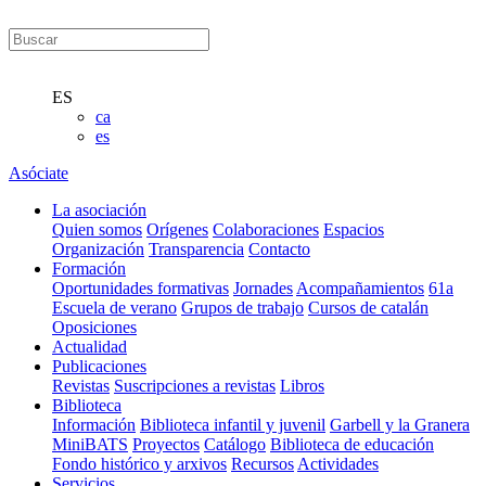
ES
ca
es
Asóciate
La asociación
Quien somos
Orígenes
Colaboraciones
Espacios
Organización
Transparencia
Contacto
Formación
Oportunidades formativas
Jornades
Acompañamientos
61a
Escuela de verano
Grupos de trabajo
Cursos de catalán
Oposiciones
Actualidad
Publicaciones
Revistas
Suscripciones a revistas
Libros
Biblioteca
Información
Biblioteca infantil y juvenil
Garbell y la Granera
MiniBATS
Proyectos
Catálogo
Biblioteca de educación
Fondo histórico y arxivos
Recursos
Actividades
Servicios