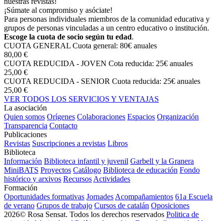
nuestras revistas!
¡Súmate al compromiso y asóciate!
Para personas individuales miembros de la comunidad educativa y
grupos de personas vinculadas a un centro educativo o institución.
Escoge la cuota de socio según tu edad
.
CUOTA GENERAL
Cuota general: 80€ anuales
80,00 €
CUOTA REDUCIDA - JOVEN
Cota reducida: 25€ anuales
25,00 €
CUOTA REDUCIDA - SENIOR
Cuota reducida: 25€ anuales
25,00 €
VER TODOS LOS SERVICIOS Y VENTAJAS
La asociación
Quien somos
Orígenes
Colaboraciones
Espacios
Organización
Transparencia
Contacto
Publicaciones
Revistas
Suscripciones a revistas
Libros
Biblioteca
Información
Biblioteca infantil y juvenil
Garbell y la Granera
MiniBATS
Proyectos
Catálogo
Biblioteca de educación
Fondo
histórico y arxivos
Recursos
Actividades
Formación
Oportunidades formativas
Jornades
Acompañamientos
61a Escuela
de verano
Grupos de trabajo
Cursos de catalán
Oposiciones
2026© Rosa Sensat. Todos los derechos reservados
Politica de