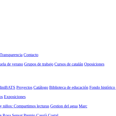
Transparencia
Contacto
uela de verano
Grupos de trabajo
Cursos de catalán
Oposiciones
iniBATS
Proyectos
Catálogo
Biblioteca de educación
Fondo histórico
os
Exposiciones
y niños: Compartimos lecturas
Gestion del agua
Marc
de Rosa Sensat
Premio Cassià Costal