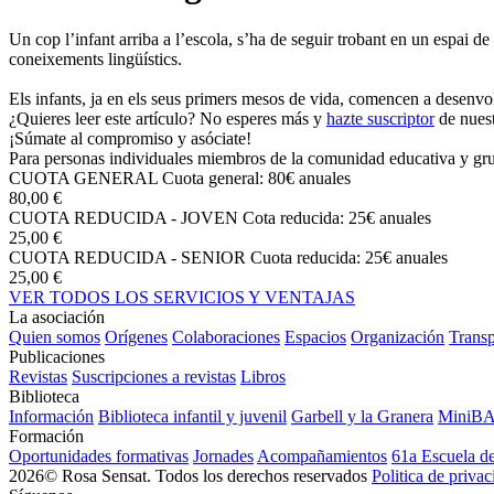
Un cop l’infant arriba a l’escola, s’ha de seguir trobant en un espai de
coneixements lingüístics.
Els infants, ja en els seus primers mesos de vida, comencen a desenvolu
¿Quieres leer este artículo? No esperes más y
hazte suscriptor
de nuest
¡Súmate al compromiso y asóciate!
Para personas individuales miembros de la comunidad educativa y grup
CUOTA GENERAL
Cuota general: 80€ anuales
80,00 €
CUOTA REDUCIDA - JOVEN
Cota reducida: 25€ anuales
25,00 €
CUOTA REDUCIDA - SENIOR
Cuota reducida: 25€ anuales
25,00 €
VER TODOS LOS SERVICIOS Y VENTAJAS
La asociación
Quien somos
Orígenes
Colaboraciones
Espacios
Organización
Transp
Publicaciones
Revistas
Suscripciones a revistas
Libros
Biblioteca
Información
Biblioteca infantil y juvenil
Garbell y la Granera
MiniB
Formación
Oportunidades formativas
Jornades
Acompañamientos
61a Escuela d
2026© Rosa Sensat. Todos los derechos reservados
Politica de priva