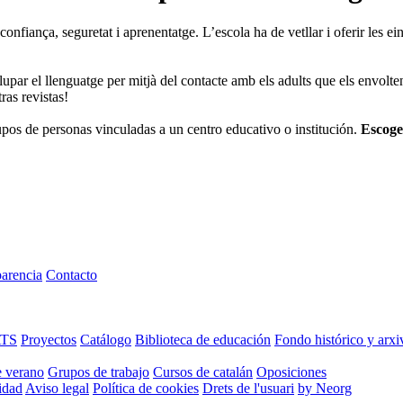
 confiança, seguretat i aprenentatge. L’escola ha de vetllar i oferir les e
par el llenguatge per mitjà del contacte amb els adults que els envolten.
ras revistas!
os de personas vinculadas a un centro educativo o institución.
Escoge
arencia
Contacto
ATS
Proyectos
Catálogo
Biblioteca de educación
Fondo histórico y arxi
e verano
Grupos de trabajo
Cursos de catalán
Oposiciones
cidad
Aviso legal
Política de cookies
Drets de l'usuari
by Neorg