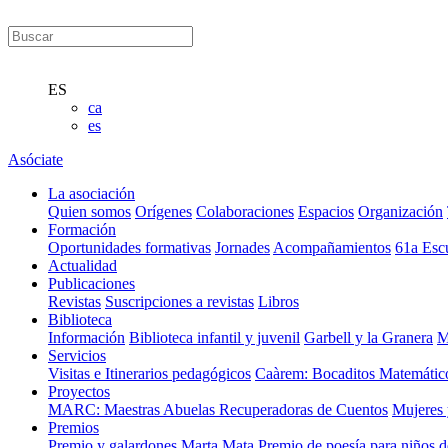
ES
ca
es
Asóciate
La asociación
Quien somos
Orígenes
Colaboraciones
Espacios
Organización
Formación
Oportunidades formativas
Jornades
Acompañamientos
61a Esc
Actualidad
Publicaciones
Revistas
Suscripciones a revistas
Libros
Biblioteca
Información
Biblioteca infantil y juvenil
Garbell y la Granera
M
Servicios
Visitas e Itinerarios pedagógicos
Caàrem: Bocaditos Matemátic
Proyectos
MARC: Maestras Abuelas Recuperadoras de Cuentos
Mujeres 
Premios
Premio y galardones Marta Mata
Premio de poesía para niños 