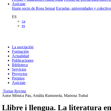
Asóciate
Hazte socio de Rosa Sensat
Escuelas, universidades y colectiv
ES
ca
es
La asociación
Formación
Actualidad
Publicaciones
Biblioteca
Servicios
Proyectos
Premios
Asóciate
Tornar Revista
Autor
Mònica Pau, Amàlia Ramoneda, Mariona Trabal
Llibre i llengua. La literatura 