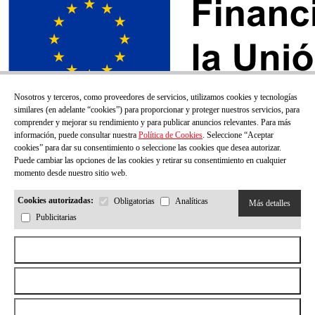
Nosotros y terceros, como proveedores de servicios, utilizamos cookies y tecnologías
similares (en adelante “cookies”) para proporcionar y proteger nuestros servicios, para
comprender y mejorar su rendimiento y para publicar anuncios relevantes. Para más
información, puede consultar nuestra
Política de Cookies
. Seleccione “Aceptar
cookies” para dar su consentimiento o seleccione las cookies que desea autorizar.
Puede cambiar las opciones de las cookies y retirar su consentimiento en cualquier
momento desde nuestro sitio web.
Cookies autorizadas:
Obligatorias
Analíticas
Más detalles
Publicitarias
¡SUSCRÍBETE A NUESTRO BOLETÍN!
Aceptar todas las cookies
Correo electrónico
Rechazar todas las cookies
Permitir la selección