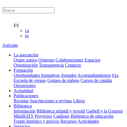
ES
ca
es
Asóciate
La asociación
Quien somos
Orígenes
Colaboraciones
Espacios
Organización
Transparencia
Contacto
Formación
Oportunidades formativas
Jornades
Acompañamientos
61a
Escuela de verano
Grupos de trabajo
Cursos de catalán
Oposiciones
Actualidad
Publicaciones
Revistas
Suscripciones a revistas
Libros
Biblioteca
Información
Biblioteca infantil y juvenil
Garbell y la Granera
MiniBATS
Proyectos
Catálogo
Biblioteca de educación
Fondo histórico y arxivos
Recursos
Actividades
Servicios