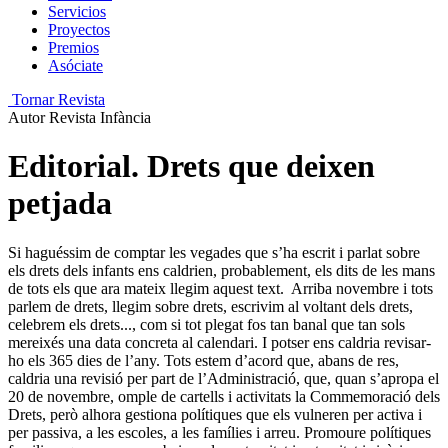
Servicios
Proyectos
Premios
Asóciate
Tornar Revista
Autor
Revista Infància
Editorial. Drets que deixen
petjada
Si haguéssim de comptar les vegades que s’ha escrit i parlat sobre
els drets dels infants ens caldrien, probablement, els dits de les mans
de tots els que ara mateix llegim aquest text.
Arriba novembre i tots
parlem de drets, llegim sobre drets, escrivim al voltant dels drets,
celebrem els drets..., com si tot plegat fos tan banal que tan sols
mereixés una data concreta al calendari. I potser ens caldria revisar-
ho els 365 dies de l’any.
Tots estem d’acord que, abans de res,
caldria una revisió per part de l’Administració, que, quan s’apropa el
20 de novembre, omple de cartells i activitats la Commemoració dels
Drets, però alhora gestiona polítiques que els vulneren per activa i
per passiva, a les escoles, a les famílies i arreu.
Promoure polítiques