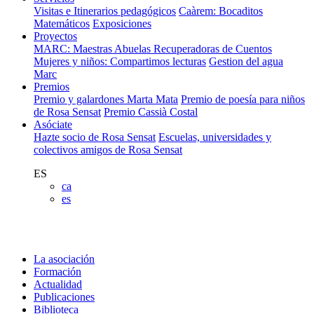
Visitas e Itinerarios pedagógicos
Caàrem: Bocaditos
Matemáticos
Exposiciones
Proyectos
MARC: Maestras Abuelas Recuperadoras de Cuentos
Mujeres y niños: Compartimos lecturas
Gestion del agua
Marc
Premios
Premio y galardones Marta Mata
Premio de poesía para niños
de Rosa Sensat
Premio Cassià Costal
Asóciate
Hazte socio de Rosa Sensat
Escuelas, universidades y
colectivos amigos de Rosa Sensat
ES
ca
es
La asociación
Formación
Actualidad
Publicaciones
Biblioteca