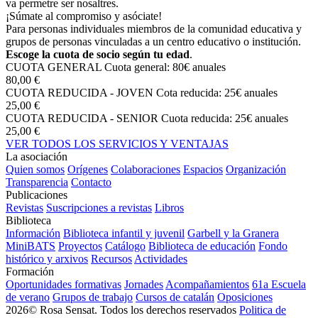
va permetre ser nosaltres.
¡Súmate al compromiso y asóciate!
Para personas individuales miembros de la comunidad educativa y
grupos de personas vinculadas a un centro educativo o institución.
Escoge la cuota de socio según tu edad
.
CUOTA GENERAL
Cuota general: 80€ anuales
80,00 €
CUOTA REDUCIDA - JOVEN
Cota reducida: 25€ anuales
25,00 €
CUOTA REDUCIDA - SENIOR
Cuota reducida: 25€ anuales
25,00 €
VER TODOS LOS SERVICIOS Y VENTAJAS
La asociación
Quien somos
Orígenes
Colaboraciones
Espacios
Organización
Transparencia
Contacto
Publicaciones
Revistas
Suscripciones a revistas
Libros
Biblioteca
Información
Biblioteca infantil y juvenil
Garbell y la Granera
MiniBATS
Proyectos
Catálogo
Biblioteca de educación
Fondo
histórico y arxivos
Recursos
Actividades
Formación
Oportunidades formativas
Jornades
Acompañamientos
61a Escuela
de verano
Grupos de trabajo
Cursos de catalán
Oposiciones
2026© Rosa Sensat. Todos los derechos reservados
Politica de