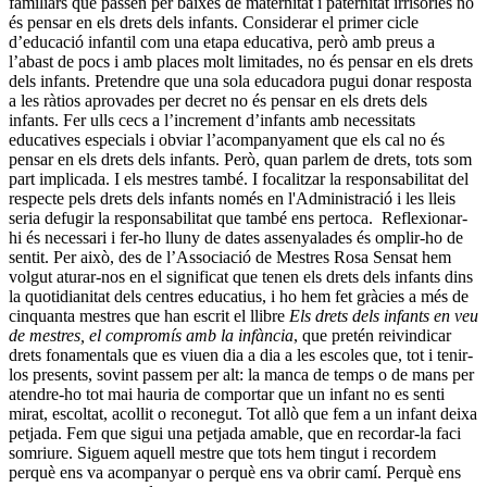
familiars que passen per baixes de maternitat i paternitat irrisòries no
és pensar en els drets dels infants. Considerar el primer cicle
d’educació infantil com una etapa educativa, però amb preus a
l’abast de pocs i amb places molt limitades, no és pensar en els drets
dels infants. Pretendre que una sola educadora pugui donar resposta
a les ràtios aprovades per decret no és pensar en els drets dels
infants. Fer ulls cecs a l’increment d’infants amb necessitats
educatives especials i obviar l’acompanyament que els cal no és
pensar en els drets dels infants.
Però, quan parlem de drets, tots som
part implicada. I els mestres també. I focalitzar la responsabilitat del
respecte pels drets dels infants només en l'Administració i les lleis
seria defugir la responsabilitat que també ens pertoca.
Reflexionar-
hi és necessari i fer-ho lluny de dates assenyalades és omplir-ho de
sentit. Per això, des de l’Associació de Mestres Rosa Sensat hem
volgut aturar-nos en el significat que tenen els drets dels infants dins
la quotidianitat dels centres educatius, i ho hem fet gràcies a més de
cinquanta mestres que han escrit el llibre
Els drets dels infants en veu
de mestres
, el compromís amb la infància
, que pretén reivindicar
drets fonamentals que es viuen dia a dia a les escoles que, tot i tenir-
los presents, sovint passem per alt: la manca de temps o de mans per
atendre-ho tot mai hauria de comportar que un infant no es senti
mirat, escoltat, acollit o reconegut.
Tot allò que fem a un infant deixa
petjada. Fem que sigui una petjada amable, que en recordar-la faci
somriure. Siguem aquell mestre que tots hem tingut i recordem
perquè ens va acompanyar o perquè ens va obrir camí. Perquè ens