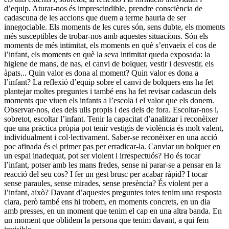
d’equip. Aturar-nos és imprescindible, prendre consciència de
cadascuna de les accions que duem a terme hauria de ser
innegociable. Els moments de les cures són, sens dubte, els moments
més susceptibles de trobar-nos amb aquestes situacions. Són els
moments de més intimitat, els moments en què s’envaeix el cos de
l’infant, els moments en què la seva intimitat queda exposada: la
higiene de mans, de nas, el canvi de bolquer, vestir i desvestir, els
àpats... Quin valor es dona al moment? Quin valor es dona a
l’infant? La reflexió d’equip sobre el canvi de bolquers ens ha fet
plantejar moltes preguntes i també ens ha fet revisar cadascun dels
moments que viuen els infants a l’escola i el valor que els donem.
Observar-nos, des dels ulls propis i des dels de fora. Escoltar-nos i,
sobretot, escoltar l’infant. Tenir la capacitat d’analitzar i reconèixer
que una pràctica pròpia pot tenir vestigis de violència és molt valent,
individualment i col·lectivament. Saber-se reconèixer en una acció
poc afinada és el primer pas per erradicar-la. Canviar un bolquer en
un espai inadequat, pot ser violent i irrespectuós? Ho és tocar
l’infant, potser amb les mans fredes, sense ni parar-se a pensar en la
reacció del seu cos? I fer un gest brusc per acabar ràpid? I tocar
sense paraules, sense mirades, sense presència? És violent per a
l’infant, això? Davant d’aquestes preguntes totes tenim una resposta
clara, però també ens hi trobem, en moments concrets, en un dia
amb presses, en un moment que tenim el cap en una altra banda. En
un moment que oblidem la persona que tenim davant, a qui fem