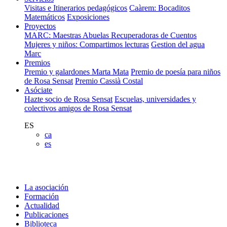
Visitas e Itinerarios pedagógicos
Caàrem: Bocaditos
Matemáticos
Exposiciones
Proyectos
MARC: Maestras Abuelas Recuperadoras de Cuentos
Mujeres y niños: Compartimos lecturas
Gestion del agua
Marc
Premios
Premio y galardones Marta Mata
Premio de poesía para niños
de Rosa Sensat
Premio Cassià Costal
Asóciate
Hazte socio de Rosa Sensat
Escuelas, universidades y
colectivos amigos de Rosa Sensat
ES
ca
es
La asociación
Formación
Actualidad
Publicaciones
Biblioteca