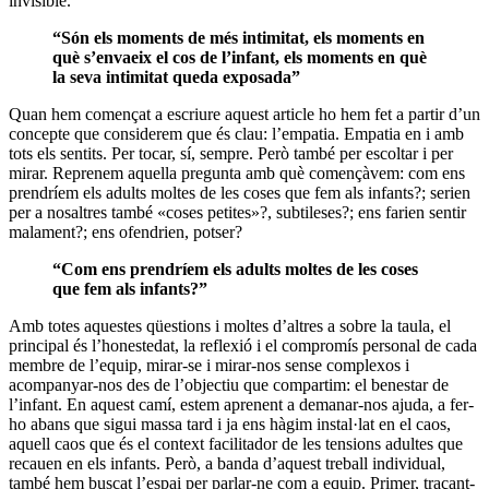
invisible.
“Són els moments de més intimitat, els moments en
què s’envaeix el cos de l’infant, els moments en què
la seva intimitat queda exposada”
Quan hem començat a escriure aquest article ho hem fet a partir d’un
concepte que considerem que és clau: l’empatia. Empatia en i amb
tots els sentits. Per tocar, sí, sempre. Però també per escoltar i per
mirar. Reprenem aquella pregunta amb què començàvem: com ens
prendríem els adults moltes de les coses que fem als infants?; serien
per a nosaltres també «coses petites»?, subtileses?; ens farien sentir
malament?; ens ofendrien, potser?
“Com ens prendríem els adults moltes de les coses
que fem als infants?”
Amb totes aquestes qüestions i moltes d’altres a sobre la taula, el
principal és l’honestedat, la reflexió i el compromís personal de cada
membre de l’equip, mirar-se i mirar-nos sense complexos i
acompanyar-nos des de l’objectiu que compartim: el benestar de
l’infant. En aquest camí, estem aprenent a demanar-nos ajuda, a fer-
ho abans que sigui massa tard i ja ens hàgim instal·lat en el caos,
aquell caos que és el context facilitador de les tensions adultes que
recauen en els infants. Però, a banda d’aquest treball individual,
també hem buscat l’espai per parlar-ne com a equip. Primer, traçant-