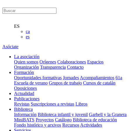
ES
ca
es
Asóciate
La asociación
Quien somos
Orígenes
Colaboraciones
Espacios
Organización
Transparencia
Contacto
Formación
Oportunidades formativas
Jornades
Acompañamientos
61a
Escuela de verano
Grupos de trabajo
Cursos de catalán
Oposiciones
Actualidad
Publicaciones
Revistas
Suscripciones a revistas
Libros
Biblioteca
Información
Biblioteca infantil y juvenil
Garbell y la Granera
MiniBATS
Proyectos
Catálogo
Biblioteca de educación
Fondo histórico y arxivos
Recursos
Actividades
Servicios