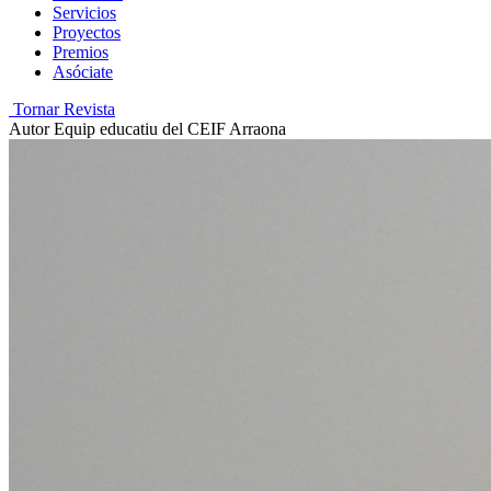
Servicios
Proyectos
Premios
Asóciate
Tornar Revista
Autor
Equip educatiu del CEIF Arraona