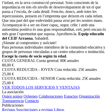
l’infant, en la seva construcció personal. Som conscients de la
importància en tots els nivells de desenvolupament de tot el que
passa a l’escola, de cada detall. Fem-ho, doncs, amb totes les
repercussions, pensem en l’empremta que deixem en cada infant.
Que una part del que esdevindrà passa avui per les nostres mans.
Acompanyar-lo a ser un ésser capaç, segur, crític i amb una
autoestima positiva és una gran responsabilitat, cert, però encara és
més gran l’oportunitat que suposa. Aprofitem-la.
Equip educatiu
del CEIF Arraona
, Sabadell.
¡Súmate al compromiso y asóciate!
Para personas individuales miembros de la comunidad educativa y
grupos de personas vinculadas a un centro educativo o institución.
Escoge la cuota de socio según tu edad
.
CUOTA GENERAL
Cuota general: 80€ anuales
80,00 €
CUOTA REDUCIDA - JOVEN
Cota reducida: 25€ anuales
25,00 €
CUOTA REDUCIDA - SENIOR
Cuota reducida: 25€ anuales
25,00 €
VER TODOS LOS SERVICIOS Y VENTAJAS
La asociación
Quien somos
Orígenes
Colaboraciones
Espacios
Organización
Transparencia
Contacto
Publicaciones
Revistas
Suscripciones a revistas
Libros