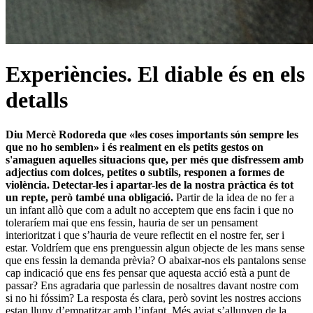
Experiències. El diable és en els
detalls
Diu Mercè Rodoreda que «les coses importants són sempre les
que no ho semblen» i és realment en els petits gestos on
s'amaguen aquelles situacions que, per més que disfressem amb
adjectius com dolces, petites o subtils, responen a formes de
violència. Detectar-les i apartar-les de la nostra pràctica és tot
un repte, però també una obligació.
Partir de la idea de no fer a
un infant allò que com a adult no acceptem que ens facin i que no
toleraríem mai que ens fessin, hauria de ser un pensament
interioritzat i que s’hauria de veure reflectit en el nostre fer, ser i
estar. Voldríem que ens prenguessin algun objecte de les mans sense
que ens fessin la demanda prèvia? O abaixar-nos els pantalons sense
cap indicació que ens fes pensar que aquesta acció està a punt de
passar? Ens agradaria que parlessin de nosaltres davant nostre com
si no hi fóssim? La resposta és clara, però sovint les nostres accions
estan lluny d’empatitzar amb l’infant. Més aviat s’allunyen de la