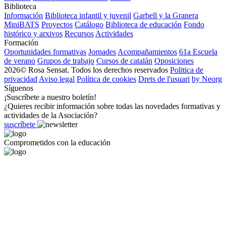
Biblioteca
Información
Biblioteca infantil y juvenil
Garbell y la Granera
MiniBATS
Proyectos
Catálogo
Biblioteca de educación
Fondo
histórico y arxivos
Recursos
Actividades
Formación
Oportunidades formativas
Jornades
Acompañamientos
61a Escuela
de verano
Grupos de trabajo
Cursos de catalán
Oposiciones
2026© Rosa Sensat. Todos los derechos reservados
Politica de
privacidad
Aviso legal
Política de cookies
Drets de l'usuari
by Neorg
Síguenos
¡Suscríbete a nuestro boletín!
¿Quieres recibir información sobre todas las novedades formativas y
actividades de la Asociación?
suscríbete
Comprometidos con la educación