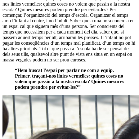
nos línies vermelles: quines coses no volem que passin a la nostra
escola? Quines mesures podem prendre per evitar-les? Per
començar, l’organització del temps d’escola. Organitzar el temps
amb l’infant al centre, i no l’adult. Saber que a una hora concreta en
un espai cal que siguem més d’una persona. Ser conscients del
temps que necessitem per a cada moment del dia, saber que, si
passem aquest temps per alt, arribaran les presses. I l’infant no pot
pagar les conseqüències d’un temps mal planificat, d’un temps on hi
ha altres prioritats. Tot el que passa a l’escola ha de ser pensat des
dels seus ulls, qualsevol altre punt de vista ens situa en un espai on
massa vegades podem no ser prou curoses.
“Hem buscat l’espai per parlar-ne com a equip.
Primer, traçant-nos línies vermelles: quines coses no
volem que passin a la nostra escola? Quines mesures
podem prendre
per evitar-les?”