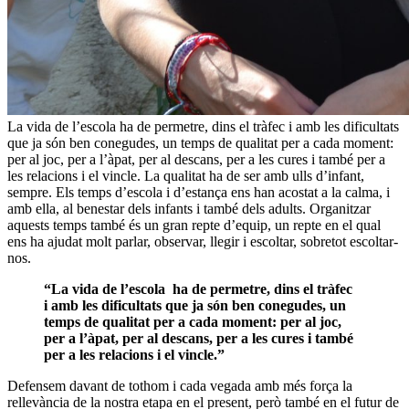
La vida de l’escola ha de permetre, dins el tràfec i amb les dificultats
que ja són ben conegudes, un temps de qualitat per a cada moment:
per al joc, per a l’àpat, per al descans, per a les cures i també per a
les relacions i el vincle. La qualitat ha de ser amb ulls d’infant,
sempre. Els temps d’escola i d’estança ens han acostat a la calma, i
amb ella, al benestar dels infants i també dels adults. Organitzar
aquests temps també és un gran repte d’equip, un repte en el qual
ens ha ajudat molt parlar, observar, llegir i escoltar, sobretot escoltar-
nos.
“La vida de l’escola
ha de permetre,
dins el tràfec
i
amb les dificultats que
ja són ben conegudes,
un
temps de qualitat
per a cada moment: per
al joc,
per a l’àpat,
per al descans, per a
les cures i també
per a les relacions i el vincle.”
Defensem davant de tothom i cada vegada amb més força la
rellevància de la nostra etapa en el present, però també en el futur de