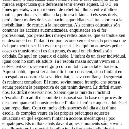
mirada respectuosa que defensem tenir envers aquest. El 0-3, en
línies gene­­rals, viu un moment de rebel·lió i lluita, entre d’altres
motius, per donar visibilitat a la primera infància i els seus drets,
però alhora moltes de les actuacions quotidianes el transporten a la
invisibilitat i, de retruc, a la inseguretat. Als centres educatius són
comunes les accions automatitzades, enquistades en el fer
professional, poc pensades i menys reflexionades, que es tradueixen
en desconcert en l’infant i en poc reconeixement vers la persona que
és i que mereix ser. Un ésser respectat. I és aquí on aquestes petites
coses es transformen i es fan grans, és aquí on els detalls són
cabdals. És aquí on apareix el diable. L’infant és un ésser individual,
igual com ho som els adults, i a l’escola massa sovint vivim en la
col·lectivització, veiem el grup com un tot i com a tal el tractem.
Aquest hàbit, aquest fer automàtic i poc conscient, situa l’infant en
un espai on construir la seva identitat, la seva confiança i seguretat
és realment complicat. El ritme, sovint massa frenètic, ens porta a
actuar perdent la perspectiva de qui tenim davant. És difícil aturar-
nos. És difícil observar-nos. Sabem que la mirada i l’actitud
d’escolta d’un adult disponible i disposat són la base del procés de
desenvolupament i construcció de l’infant. Però ser aquest adult és el
gran repte diari. Com en molts dels aspectes del dia a dia d’una
escola, és complex veure en les pròpies pràctiques aquestes
situacions en què exposem l’infant a accions mecàniques i poc
empàtiques. Els millors aliats davant aquests moments són, sovint,
els ulls externs i, sobretot, la reflexió i la formació individual i