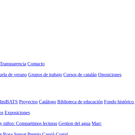
Transparencia
Contacto
uela de verano
Grupos de trabajo
Cursos de catalán
Oposiciones
iniBATS
Proyectos
Catálogo
Biblioteca de educación
Fondo histórico
os
Exposiciones
y niños: Compartimos lecturas
Gestion del agua
Marc
de Rosa Sensat
Premio Cassià Costal