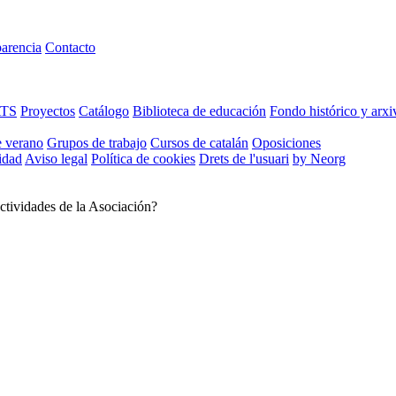
arencia
Contacto
ATS
Proyectos
Catálogo
Biblioteca de educación
Fondo histórico y arxi
e verano
Grupos de trabajo
Cursos de catalán
Oposiciones
cidad
Aviso legal
Política de cookies
Drets de l'usuari
by Neorg
ctividades de la Asociación?