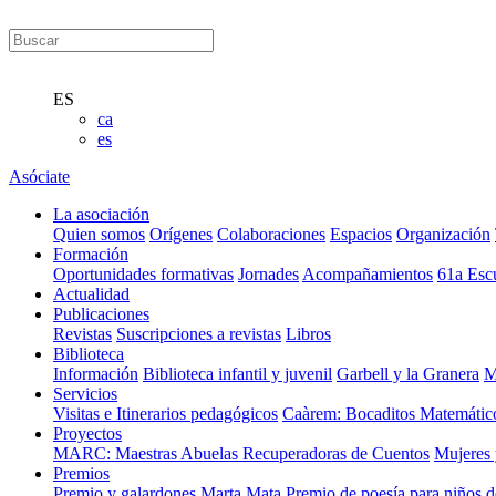
ES
ca
es
Asóciate
La asociación
Quien somos
Orígenes
Colaboraciones
Espacios
Organización
Formación
Oportunidades formativas
Jornades
Acompañamientos
61a Esc
Actualidad
Publicaciones
Revistas
Suscripciones a revistas
Libros
Biblioteca
Información
Biblioteca infantil y juvenil
Garbell y la Granera
M
Servicios
Visitas e Itinerarios pedagógicos
Caàrem: Bocaditos Matemátic
Proyectos
MARC: Maestras Abuelas Recuperadoras de Cuentos
Mujeres 
Premios
Premio y galardones Marta Mata
Premio de poesía para niños 