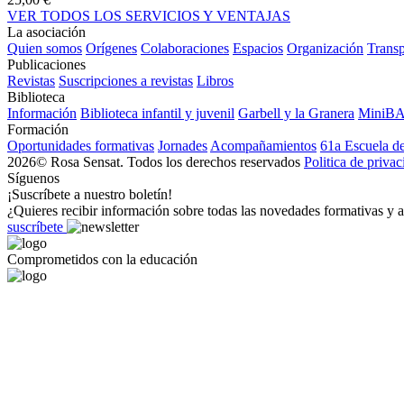
VER TODOS LOS SERVICIOS Y VENTAJAS
La asociación
Quien somos
Orígenes
Colaboraciones
Espacios
Organización
Transp
Publicaciones
Revistas
Suscripciones a revistas
Libros
Biblioteca
Información
Biblioteca infantil y juvenil
Garbell y la Granera
MiniB
Formación
Oportunidades formativas
Jornades
Acompañamientos
61a Escuela d
2026© Rosa Sensat. Todos los derechos reservados
Politica de priva
Síguenos
¡Suscríbete a nuestro boletín!
¿Quieres recibir información sobre todas las novedades formativas y a
suscríbete
Comprometidos con la educación