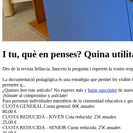
I tu, què en penses? Quina utilit
Des de la revista Infància, llancem la pregunta i esperem la vostra res
La documentació pedagògica és una estratègia que permet fer visible tot 
permetre q...
¿Quieres leer este artículo? No esperes más y
hazte suscriptor
de nuest
¡Súmate al compromiso y asóciate!
Para personas individuales miembros de la comunidad educativa y grup
CUOTA GENERAL
Cuota general: 80€ anuales
80,00 €
CUOTA REDUCIDA - JOVEN
Cota reducida: 25€ anuales
25,00 €
CUOTA REDUCIDA - SENIOR
Cuota reducida: 25€ anuales
25,00 €