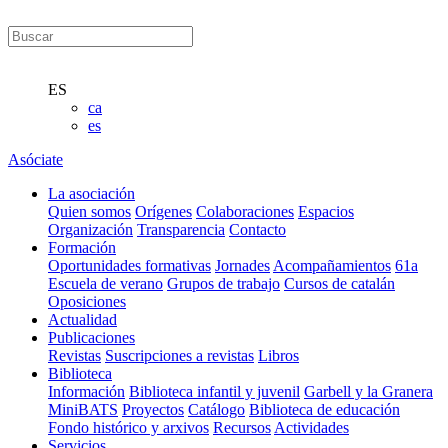
ES
ca
es
Asóciate
La asociación
Quien somos
Orígenes
Colaboraciones
Espacios
Organización
Transparencia
Contacto
Formación
Oportunidades formativas
Jornades
Acompañamientos
61a
Escuela de verano
Grupos de trabajo
Cursos de catalán
Oposiciones
Actualidad
Publicaciones
Revistas
Suscripciones a revistas
Libros
Biblioteca
Información
Biblioteca infantil y juvenil
Garbell y la Granera
MiniBATS
Proyectos
Catálogo
Biblioteca de educación
Fondo histórico y arxivos
Recursos
Actividades
Servicios