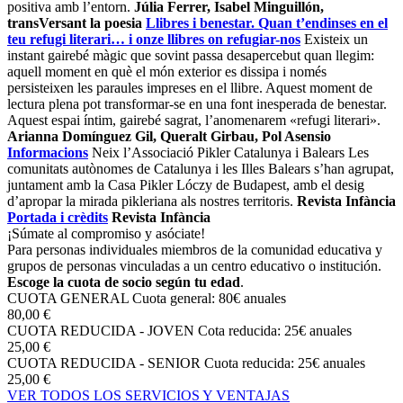
positiva amb l’entorn.
Júlia Ferrer, Isabel Minguillón,
transVersant la poesia
Llibres i benestar. Quan t’endinses en el
teu refugi literari… i onze llibres on refugiar-nos
Existeix un
instant gairebé màgic que sovint passa desapercebut quan llegim:
aquell moment en què el món exterior es dissipa i només
persisteixen les paraules impreses en el llibre. Aquest moment de
lectura plena pot transformar-se en una font inesperada de benestar.
Aquest espai íntim, gairebé sagrat, l’anomena­rem «refugi literari».
Arianna Domínguez Gil, Queralt Girbau, Pol Asensio
Informacions
Neix l’Associació Pikler Catalunya i Balears
Les
comunitats autònomes de Cata­lunya i les Illes Balears s’han agrupat,
juntament amb la Casa Pikler Lóczy de Budapest, amb el desig
d’apropar la mirada pikleriana als nostres territoris.
Revista Infància
Portada i crèdits
Revista Infància
¡Súmate al compromiso y asóciate!
Para personas individuales miembros de la comunidad educativa y
grupos de personas vinculadas a un centro educativo o institución.
Escoge la cuota de socio según tu edad
.
CUOTA GENERAL
Cuota general: 80€ anuales
80,00 €
CUOTA REDUCIDA - JOVEN
Cota reducida: 25€ anuales
25,00 €
CUOTA REDUCIDA - SENIOR
Cuota reducida: 25€ anuales
25,00 €
VER TODOS LOS SERVICIOS Y VENTAJAS