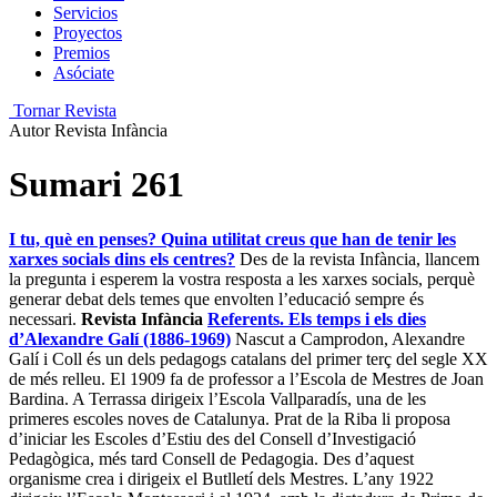
Servicios
Proyectos
Premios
Asóciate
Tornar Revista
Autor
Revista Infància
Sumari 261
I tu, què en penses? Quina utilitat creus que han de tenir les
xarxes socials dins els centres?
Des de la revista Infància, llancem
la pregunta i esperem la vostra resposta a les xarxes socials, perquè
generar debat dels temes que envolten l’educació sempre és
necessari.
Revista Infància
Referents. Els temps i els dies
d’Alexandre Galí (1886-1969)
Nascut a Camprodon, Alexandre
Galí i Coll és un dels pedagogs catalans del primer terç del segle XX
de més relleu. El 1909 fa de professor a l’Escola de Mestres de Joan
Bardina. A Terrassa dirigeix l’Escola Vallparadís, una de les
primeres escoles noves de Catalunya. Prat de la Riba li proposa
d’iniciar les Escoles d’Estiu des del Consell d’Investigació
Pedagògica, més tard Consell de Pedagogia. Des d’aquest
organisme crea i dirigeix el Butlletí dels Mestres. L’any 1922