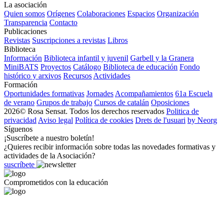
La asociación
Quien somos
Orígenes
Colaboraciones
Espacios
Organización
Transparencia
Contacto
Publicaciones
Revistas
Suscripciones a revistas
Libros
Biblioteca
Información
Biblioteca infantil y juvenil
Garbell y la Granera
MiniBATS
Proyectos
Catálogo
Biblioteca de educación
Fondo
histórico y arxivos
Recursos
Actividades
Formación
Oportunidades formativas
Jornades
Acompañamientos
61a Escuela
de verano
Grupos de trabajo
Cursos de catalán
Oposiciones
2026© Rosa Sensat. Todos los derechos reservados
Politica de
privacidad
Aviso legal
Política de cookies
Drets de l'usuari
by Neorg
Síguenos
¡Suscríbete a nuestro boletín!
¿Quieres recibir información sobre todas las novedades formativas y
actividades de la Asociación?
suscríbete
Comprometidos con la educación