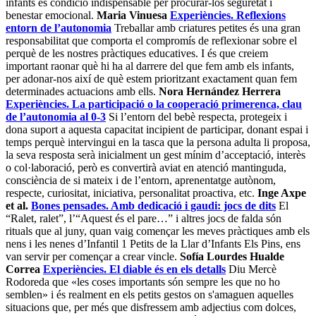
infants és condició indispensable per procurar-los seguretat i
benestar emocional.
Maria Vinuesa
Experiències. Reflexions
entorn de l’autonomia
Treballar amb criatures petites és una gran
responsabilitat que comporta el compromís de reflexionar sobre el
perquè de les nostres pràctiques educatives. I és que creiem
important raonar què hi ha al darrere del que fem amb els infants,
per adonar-nos així de què estem prioritzant exactament quan fem
determinades actuacions amb ells.
Nora Hernández Herrera
Experiències. La participació o la cooperació primerenca, clau
de l’autonomia al 0-3
Si l’entorn del bebè respecta, protegeix i
dona suport a aquesta capacitat incipient de participar, donant espai i
temps perquè intervingui en la tasca que la persona adulta li proposa,
la seva resposta serà inicialment un gest mínim d’acceptació, interès
o col·laboració, però es convertirà aviat en atenció mantinguda,
consciència de si mateix i de l’entorn, aprenentatge autònom,
respecte, curiositat, iniciativa, personalitat proactiva, etc.
Inge Axpe
et al.
Bones pensades. Amb dedicació i gaudi: jocs de dits
El
“Ralet, ralet”, l’“Aquest és el pare…” i altres jocs de falda són
rituals que al juny, quan vaig començar les meves pràctiques amb els
nens i les nenes d’Infantil 1 Petits de la Llar d’Infants Els Pins, ens
van servir per començar a crear vincle.
Sofía Lourdes Hualde
Correa
Experiències. El diable és en els detalls
Diu Mercè
Rodoreda que «les coses importants són sempre les que no ho
semblen» i és realment en els petits gestos on s'amaguen aquelles
situacions que, per més que disfressem amb adjectius com dolces,