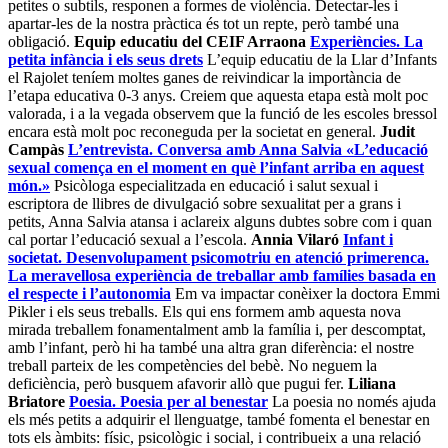
petites o subtils, responen a formes de violència. Detectar-les i
apartar-les de la nostra pràctica és tot un repte, però també una
obligació.
Equip educatiu del CEIF Arraona
Experiències. La
petita infància i els seus drets
L’equip educatiu de la Llar d’Infants
el Rajolet teníem moltes ganes de reivindicar la importància de
l’etapa educativa 0-3 anys. Creiem que aquesta etapa està molt poc
valorada, i a la vegada observem que la funció de les escoles bressol
encara està molt poc reconeguda per la societat en general.
Judit
Campàs
L’entrevista. Conversa amb Anna Salvia «L’educació
sexual comença en el moment en què l’infant arriba en aquest
món.»
Psicòloga especialitzada en educació i salut sexual i
escriptora de llibres de divulgació sobre sexualitat per a grans i
petits, Anna Salvia atansa i aclareix alguns dubtes sobre com i quan
cal portar l’educació sexual a l’escola.
Annia Vilaró
Infant i
societat. Desenvolupament psicomotriu en atenció primerenca.
La meravellosa experiència de treballar amb famílies basada en
el respecte i l’autonomia
Em va impactar conèixer la doctora Emmi
Pikler i els seus treballs. Els qui ens formem amb aquesta nova
mirada treballem fonamentalment amb la família i, per descomptat,
amb l’infant, però hi ha també una altra gran diferència: el nostre
treball parteix de les competències del bebè. No neguem la
deficiència, però busquem afavorir allò que pugui fer.
Liliana
Briatore
Poesia. Poesia per al benestar
La poesia no només ajuda
els més petits a adquirir el llenguatge, també fomenta el benestar en
tots els àmbits: físic, psicològic i social, i contribueix a una relació