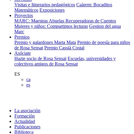
Visitas e Itinerarios pedagógicos
Caàrem: Bocaditos
Matemáticos
Exposiciones
Proyectos
MARC: Maestras Abuelas Recuperadoras de Cuentos
Mujeres y niños: Compartimos lecturas
Gestion del agua
Marc
Premios
Premio y galardones Marta Mata
Premio de poesía para niños
de Rosa Sensat
Premio Cassià Costal
Asóciate
Hazte socio de Rosa Sensat
Escuelas, universidades y
colectivos amigos de Rosa Sensat
ES
ca
es
La asociación
Formación
Actualidad
Publicaciones
Biblioteca