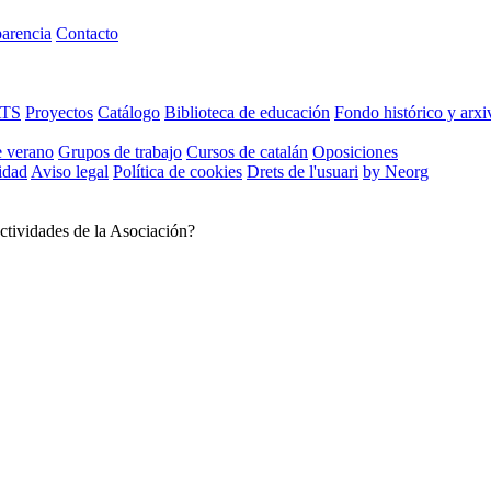
arencia
Contacto
ATS
Proyectos
Catálogo
Biblioteca de educación
Fondo histórico y arxi
e verano
Grupos de trabajo
Cursos de catalán
Oposiciones
cidad
Aviso legal
Política de cookies
Drets de l'usuari
by Neorg
ctividades de la Asociación?