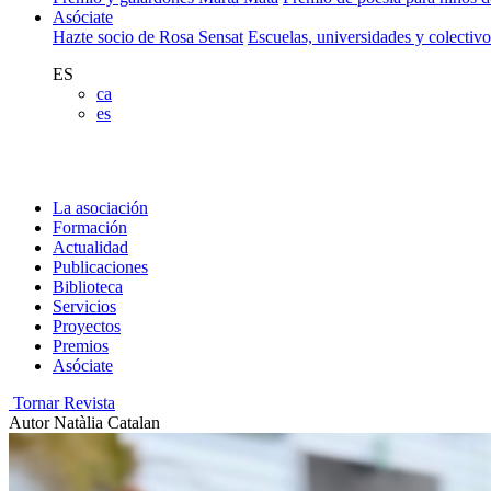
Asóciate
Hazte socio de Rosa Sensat
Escuelas, universidades y colectiv
ES
ca
es
La asociación
Formación
Actualidad
Publicaciones
Biblioteca
Servicios
Proyectos
Premios
Asóciate
Tornar Revista
Autor
Natàlia Catalan