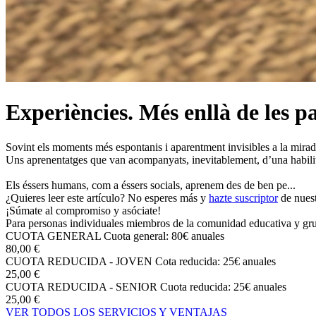
Experiències. Més enllà de les p
Sovint els moments més espontanis i aparentment invisibles a la mirada 
Uns aprenentatges que van acompanyats, inevitablement, d’una habilit
Els éssers humans, com a éssers socials, aprenem des de ben pe...
¿Quieres leer este artículo? No esperes más y
hazte suscriptor
de nuest
¡Súmate al compromiso y asóciate!
Para personas individuales miembros de la comunidad educativa y grup
CUOTA GENERAL
Cuota general: 80€ anuales
80,00 €
CUOTA REDUCIDA - JOVEN
Cota reducida: 25€ anuales
25,00 €
CUOTA REDUCIDA - SENIOR
Cuota reducida: 25€ anuales
25,00 €
VER TODOS LOS SERVICIOS Y VENTAJAS