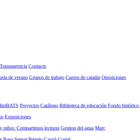
Transparencia
Contacto
uela de verano
Grupos de trabajo
Cursos de catalán
Oposiciones
iniBATS
Proyectos
Catálogo
Biblioteca de educación
Fondo histórico
os
Exposiciones
y niños: Compartimos lecturas
Gestion del agua
Marc
de Rosa Sensat
Premio Cassià Costal