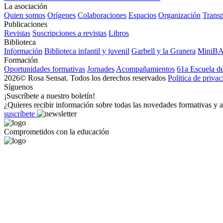
La asociación
Quien somos
Orígenes
Colaboraciones
Espacios
Organización
Transp
Publicaciones
Revistas
Suscripciones a revistas
Libros
Biblioteca
Información
Biblioteca infantil y juvenil
Garbell y la Granera
MiniB
Formación
Oportunidades formativas
Jornades
Acompañamientos
61a Escuela d
2026© Rosa Sensat. Todos los derechos reservados
Politica de priva
Síguenos
¡Suscríbete a nuestro boletín!
¿Quieres recibir información sobre todas las novedades formativas y a
suscríbete
Comprometidos con la educación