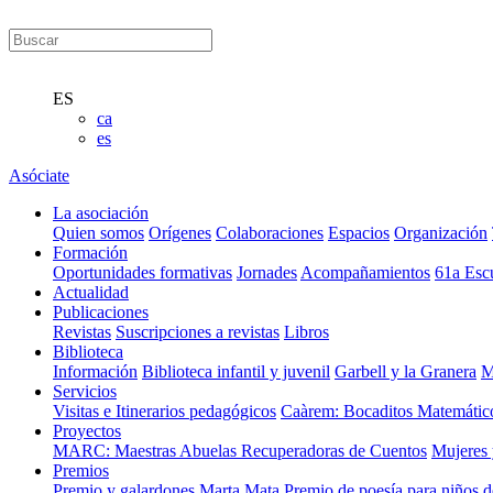
ES
ca
es
Asóciate
La asociación
Quien somos
Orígenes
Colaboraciones
Espacios
Organización
Formación
Oportunidades formativas
Jornades
Acompañamientos
61a Esc
Actualidad
Publicaciones
Revistas
Suscripciones a revistas
Libros
Biblioteca
Información
Biblioteca infantil y juvenil
Garbell y la Granera
M
Servicios
Visitas e Itinerarios pedagógicos
Caàrem: Bocaditos Matemátic
Proyectos
MARC: Maestras Abuelas Recuperadoras de Cuentos
Mujeres 
Premios
Premio y galardones Marta Mata
Premio de poesía para niños 