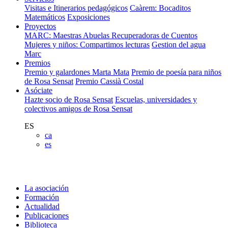
Visitas e Itinerarios pedagógicos
Caàrem: Bocaditos
Matemáticos
Exposiciones
Proyectos
MARC: Maestras Abuelas Recuperadoras de Cuentos
Mujeres y niños: Compartimos lecturas
Gestion del agua
Marc
Premios
Premio y galardones Marta Mata
Premio de poesía para niños
de Rosa Sensat
Premio Cassià Costal
Asóciate
Hazte socio de Rosa Sensat
Escuelas, universidades y
colectivos amigos de Rosa Sensat
ES
ca
es
La asociación
Formación
Actualidad
Publicaciones
Biblioteca