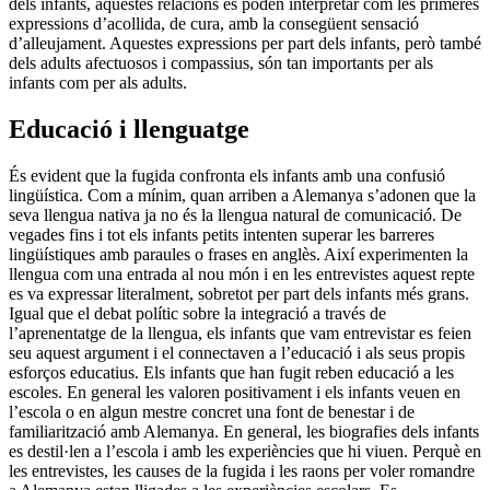
dels infants, aquestes relacions es poden interpretar com les primeres
expressions d’acollida, de cura, amb la consegüent sensació
d’alleujament. Aquestes expressions per part dels infants, però també
dels adults afectuosos i compassius, són tan importants per als
infants com per als adults.
Educació i llenguatge
És evident que la fugida confronta els infants amb una confusió
lingüística. Com a mínim, quan arriben a Alemanya s’adonen que la
seva llengua nativa ja no és la llengua natural de comunicació. De
vegades fins i tot els infants petits intenten superar les barreres
lingüístiques amb paraules o frases en anglès. Així experimenten la
llengua com una entrada al nou món i en les entrevistes aquest repte
es va expressar literalment, sobretot per part dels infants més grans.
Igual que el debat polític sobre la integració a través de
l’aprenentatge de la llengua, els infants que vam entrevistar es feien
seu aquest argument i el connectaven a l’educació i als seus propis
esforços educatius. Els infants que han fugit reben educació a les
escoles. En general les valoren positivament i els infants veuen en
l’escola o en algun mestre concret una font de benestar i de
familiarització amb Alemanya. En general, les biografies dels infants
es destil·len a l’escola i amb les experiències que hi viuen. Perquè en
les entrevistes, les causes de la fugida i les raons per voler romandre