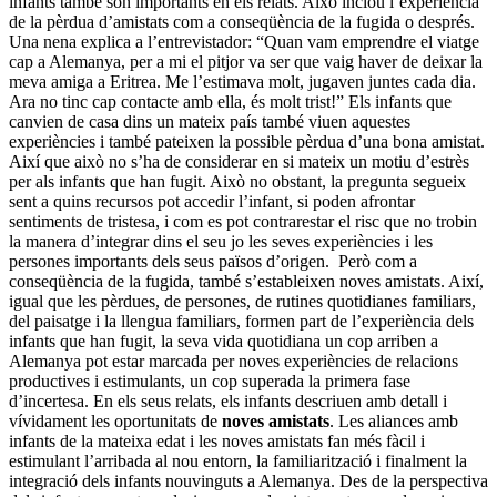
infants també són importants en els relats. Això inclou l’experiència
de la pèrdua d’amistats com a conseqüència de la fugida o després.
Una nena explica a l’entrevistador: “Quan vam emprendre el viatge
cap a Alemanya, per a mi el pitjor va ser que vaig haver de deixar la
meva amiga a Eritrea. Me l’estimava molt, jugaven juntes cada dia.
Ara no tinc cap contacte amb ella, és molt trist!” Els infants que
canvien de casa dins un mateix país també viuen aquestes
experiències i també pateixen la possible pèrdua d’una bona amistat.
Així que això no s’ha de considerar en si mateix un motiu d’estrès
per als infants que han fugit. Això no obstant, la pregunta segueix
sent a quins recursos pot accedir l’infant, si poden afrontar
sentiments de tristesa, i com es pot contrarestar el risc que no trobin
la manera d’integrar dins el seu jo les seves experiències i les
persones importants dels seus països d’origen.
Però com a
conseqüència de la fugida, també s’estableixen noves amistats. Així,
igual que les pèrdues, de persones, de rutines quotidianes familiars,
del paisatge i la llengua familiars, formen part de l’experiència dels
infants que han fugit, la seva vida quotidiana un cop arriben a
Alemanya pot estar marcada per noves experiències de relacions
productives i estimulants, un cop superada la primera fase
d’incertesa. En els seus relats, els infants descriuen amb detall i
vívidament les oportunitats de
noves amistats
. Les aliances amb
infants de la mateixa edat i les noves amistats fan més fàcil i
estimulant l’arribada al nou entorn, la familiarització i finalment la
integració dels infants nouvinguts a Alemanya. Des de la perspectiva