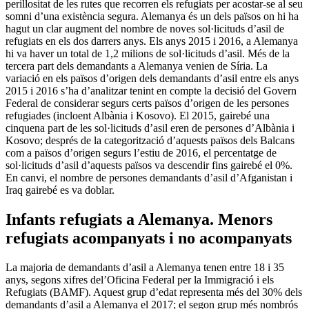
perillositat de les rutes que recorren els refugiats per acostar-se al seu
somni d’una existència segura. Alemanya és un dels països on hi ha
hagut un clar augment del nombre de noves sol·licituds d’asil de
refugiats en els dos darrers anys. Els anys 2015 i 2016, a Alemanya
hi va haver un total de 1,2 milions de sol·licituds d’asil. Més de la
tercera part dels demandants a Alemanya venien de Síria. La
variació en els països d’origen dels demandants d’asil entre els anys
2015 i 2016 s’ha d’analitzar tenint en compte la decisió del Govern
Federal de considerar segurs certs països d’origen de les persones
refugiades (incloent Albània i Kosovo). El 2015, gairebé una
cinquena part de les sol·licituds d’asil eren de persones d’Albània i
Kosovo; després de la categorització d’aquests països dels Balcans
com a països d’origen segurs l’estiu de 2016, el percentatge de
sol·licituds d’asil d’aquests països va descendir fins gairebé el 0%.
En canvi, el nombre de persones demandants d’asil d’Afganistan i
Iraq gairebé es va doblar.
Infants refugiats a Alemanya. Menors
refugiats acompanyats i no acompanyats
La majoria de demandants d’asil a Alemanya tenen entre 18 i 35
anys, segons xifres del’Oficina Federal per la Immigració i els
Refugiats (BAMF). Aquest grup d’edat representa més del 30% dels
demandants d’asil a Alemanya el 2017; el segon grup més nombrós