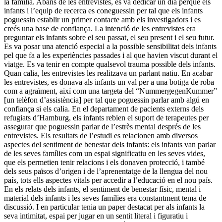
la família. Abans de les entrevistes, es va dedicar un dia perquè els
infants i l’equip de recerca es coneguessin per tal que els infants
poguessin establir un primer contacte amb els investigadors i es
creés una base de confiança. La intenció de les entrevistes era
preguntar els infants sobre el seu passat, el seu present i el seu futur.
Es va posar una atenció especial a la possible sensibilitat dels infants
pel que fa a les experiències passades i al que havien viscut durant el
viatge. Es va tenir en compte qualsevol trauma possible dels infants.
Quan calia, les entrevistes les realitzava un parlant natiu. En acabar
les entrevistes, es donava als infants un val per a una botiga de roba
com a agraïment, així com una targeta del “NummergegenKummer”
[un telèfon d’assistència] per tal que poguessin parlar amb algú en
confiança si els calia. En el departament de pacients externs dels
refugiats d’Hamburg, els infants rebien el suport de terapeutes per
assegurar que poguessin parlar de l’estrès mental després de les
entrevistes. Els resultats de l’estudi es relacionen amb diversos
aspectes del sentiment de benestar dels infants: els infants van parlar
de les seves famílies com un espai significatiu en les seves vides,
que els permetien tenir relacions i els donaven protecció, i també
dels seus països d’origen i de l’aprenentatge de la llengua del nou
país, tots ells aspectes vitals per accedir a l’educació en el nou país.
En els relats dels infants, el sentiment de benestar físic, mental i
material dels infants i les seves famílies era constantment tema de
discussió. I en particular tenia un paper destacat per als infants la
seva intimitat, espai per jugar en un sentit literal i figuratiu i