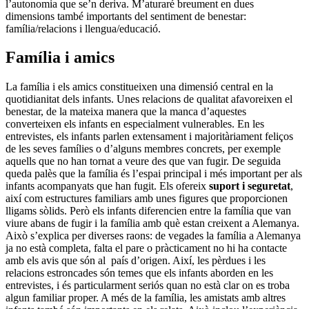
l’autonomia que se’n deriva. M’aturaré breument en dues
dimensions també importants del sentiment de benestar:
família/relacions i llengua/educació.
Família i amics
La família i els amics constitueixen una dimensió central en la
quotidianitat dels infants. Unes relacions de qualitat afavoreixen el
benestar, de la mateixa manera que la manca d’aquestes
converteixen els infants en especialment vulnerables. En les
entrevistes, els infants parlen extensament i majoritàriament feliços
de les seves famílies o d’alguns membres concrets, per exemple
aquells que no han tornat a veure des que van fugir. De seguida
queda palès que la família és l’espai principal i més important per als
infants acompanyats que han fugit. Els ofereix
suport i seguretat
,
així com estructures familiars amb unes figures que proporcionen
lligams sòlids. Però els infants diferencien entre la família que van
viure abans de fugir i la família amb què estan creixent a Alemanya.
Això s’explica per diverses raons: de vegades la família a Alemanya
ja no està completa, falta el pare o pràcticament no hi ha contacte
amb els avis que són al país d’origen. Així, les pèrdues i les
relacions estroncades són temes que els infants aborden en les
entrevistes, i és particularment seriós quan no està clar on es troba
algun familiar proper. A més de la família, les amistats amb altres