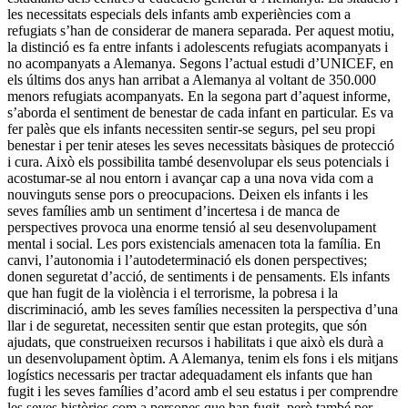
les necessitats especials dels infants amb experiències com a
refugiats s’han de considerar de manera separada. Per aquest motiu,
la distinció es fa entre infants i adolescents refugiats acompanyats i
no acompanyats a Alemanya. Segons l’actual estudi d’UNICEF, en
els últims dos anys han arribat a Alemanya al voltant de 350.000
menors refugiats acompanyats. En la segona part d’aquest informe,
s’aborda el sentiment de benestar de cada infant en particular. Es va
fer palès que els infants necessiten sentir-se segurs, pel seu propi
benestar i per tenir ateses les seves necessitats bàsiques de protecció
i cura. Això els possibilita també desenvolupar els seus potencials i
acostumar-se al nou entorn i avançar cap a una nova vida com a
nouvinguts sense pors o preocupacions. Deixen els infants i les
seves famílies amb un sentiment d’incertesa i de manca de
perspectives provoca una enorme tensió al seu desenvolupament
mental i social. Les pors existencials amenacen tota la família. En
canvi, l’autonomia i l’autodeterminació els donen perspectives;
donen seguretat d’acció, de sentiments i de pensaments. Els infants
que han fugit de la violència i el terrorisme, la pobresa i la
discriminació, amb les seves famílies necessiten la perspectiva d’una
llar i de seguretat, necessiten sentir que estan protegits, que són
ajudats, que construeixen recursos i habilitats i que això els durà a
un desenvolupament òptim. A Alemanya, tenim els fons i els mitjans
logístics necessaris per tractar adequadament els infants que han
fugit i les seves famílies d’acord amb el seu estatus i per comprendre
les seves històries com a persones que han fugit, però també per