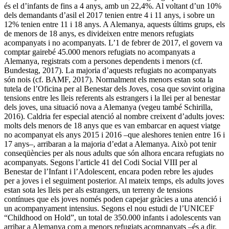
és el d’infants de fins a 4 anys, amb un 22,4%. Al voltant d’un 10%
dels demandants d’asil el 2017 tenien entre 4 i 11 anys, i sobre un
12% tenien entre 11 i 18 anys. A Alemanya, aquests últims grups, els
de menors de 18 anys, es divideixen entre menors refugiats
acompanyats i no acompanyats. L’1 de febrer de 2017, el govern va
comptar gairebé 45.000 menors refugiats no acompanyats a
Alemanya, registrats com a persones dependents i menors (cf.
Bundestag, 2017). La majoria d’aquests refugiats no acompanyats
són nois (cf. BAMF, 2017). Normalment els menors estan sota la
tutela de l’Oficina per al Benestar dels Joves, cosa que sovint origina
tensions entre les lleis referents als estrangers i la llei per al benestar
dels joves, una situació nova a Alemanya (vegeu també Schirilla,
2016). Caldria fer especial atenció al nombre creixent d’adults joves:
molts dels menors de 18 anys que es van embarcar en aquest viatge
no acompanyat els anys 2015 i 2016 –que aleshores tenien entre 16 i
17 anys–, arribaran a la majoria d’edat a Alemanya. Això pot tenir
conseqüències per als nous adults que són alhora encara refugiats no
acompanyats. Segons l’article 41 del Codi Social VIII per al
Benestar de l’Infant i l’Adolescent, encara poden rebre les ajudes
per a joves i el seguiment posterior. Al mateix temps, els adults joves
estan sota les lleis per als estrangers, un terreny de tensions
contínues que els joves només poden capejar gràcies a una atenció i
un acompanyament intensius. Segons el nou estudi de l’UNICEF
“Childhood on Hold”, un total de 350.000 infants i adolescents van
arribar a Alemanya com a menors refugiats acompanyats –és a dir,