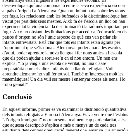
a Alemanya estan lligades a les experiències escolars. Es
desenvolupa aquí una comparació entre la seva experiència escolar
al país d’origen i a Alemanya. Quan un infant parla sobre les raons
per fugir, les relacionen amb les bufetades o la discriminacióque han
viscut per part dels seus mestres. Això fa de l’escola un lloc on han
experimentat la violència i la discriminació i la raó més important per
fugir. Això no obstant, les limitacions per accedir a l’educació en els
països d’origen no són l’únic aspecte de què ens van parlar els
infants entrevistats. Està clar que tots els infants estan agraïts per
l’oportunitat que se’ls dona a Alemanya: poder anar a les escoles
d’aquí, poder aprendre la nova llengua i fer nous amics a l’escola
que els poden ajudar a sortir-se’n en el nou entorn. Un nen ens
explica: “Jo ja vaig a una escola de veritat, no una classe
preparatòria com els altres infants de la llar de refugiats. Vull
aprendre alemany; ho vull fer tot sol. També m’interessen molt les
matemàtiques! Un dia vull ser mestre i ensenyar coses als nens. Ho
trobo genial!”
Conclusió
En aquest informe, primer es va examinar la distribució quantitativa
dels infants refugiats a Europa i Alemanya. Es va veure que l’estatus
“d’origen immigrant” no representa realment cap particularitat, atès
que aquesta descripció s’aplica a més o menys un de cada tres
estudiants dels centres d’educació general d’Alemanya. La situació i