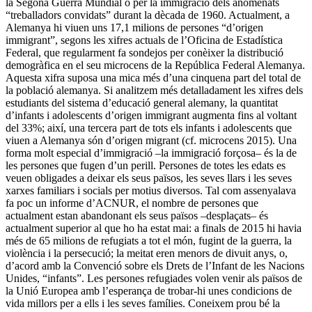
la Segona Guerra Mundial o per la immigració dels anomenats
“treballadors convidats” durant la dècada de 1960. Actualment, a
Alemanya hi viuen uns 17,1 milions de persones “d’origen
immigrant”, segons les xifres actuals de l’Oficina de Estadística
Federal, que regularment fa sondejos per conèixer la distribució
demogràfica en el seu microcens de la República Federal Alemanya.
Aquesta xifra suposa una mica més d’una cinquena part del total de
la població alemanya. Si analitzem més detalladament les xifres dels
estudiants del sistema d’educació general alemany, la quantitat
d’infants i adolescents d’origen immigrant augmenta fins al voltant
del 33%; així, una tercera part de tots els infants i adolescents que
viuen a Alemanya són d’origen migrant (cf. microcens 2015). Una
forma molt especial d’immigració –la immigració forçosa– és la de
les persones que fugen d’un perill. Persones de totes les edats es
veuen obligades a deixar els seus països, les seves llars i les seves
xarxes familiars i socials per motius diversos. Tal com assenyalava
fa poc un informe d’ACNUR, el nombre de persones que
actualment estan abandonant els seus països –desplaçats– és
actualment superior al que ho ha estat mai: a finals de 2015 hi havia
més de 65 milions de refugiats a tot el món, fugint de la guerra, la
violència i la persecució; la meitat eren menors de divuit anys, o,
d’acord amb la Convenció sobre els Drets de l’Infant de les Nacions
Unides, “infants”. Les persones refugiades volen venir als països de
la Unió Europea amb l’esperança de trobar-hi unes condicions de
vida millors per a ells i les seves famílies. Coneixem prou bé la