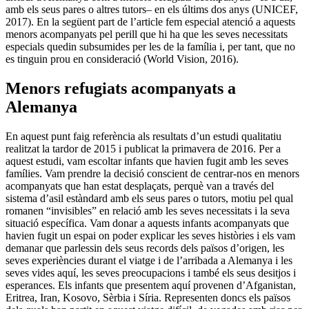
amb els seus pares o altres tutors– en els últims dos anys (UNICEF,
2017). En la següent part de l’article fem especial atenció a aquests
menors acompanyats pel perill que hi ha que les seves necessitats
especials quedin subsumides per les de la família i, per tant, que no
es tinguin prou en consideració (World Vision, 2016).
Menors refugiats acompanyats a
Alemanya
En aquest punt faig referència als resultats d’un estudi qualitatiu
realitzat la tardor de 2015 i publicat la primavera de 2016. Per a
aquest estudi, vam escoltar infants que havien fugit amb les seves
famílies. Vam prendre la decisió conscient de centrar-nos en menors
acompanyats que han estat desplaçats, perquè van a través del
sistema d’asil estàndard amb els seus pares o tutors, motiu pel qual
romanen “invisibles” en relació amb les seves necessitats i la seva
situació específica. Vam donar a aquests infants acompanyats que
havien fugit un espai on poder explicar les seves històries i els vam
demanar que parlessin dels seus records dels països d’origen, les
seves experiències durant el viatge i de l’arribada a Alemanya i les
seves vides aquí, les seves preocupacions i també els seus desitjos i
esperances. Els infants que presentem aquí provenen d’Afganistan,
Eritrea, Iran, Kosovo, Sèrbia i Síria. Representen doncs els països