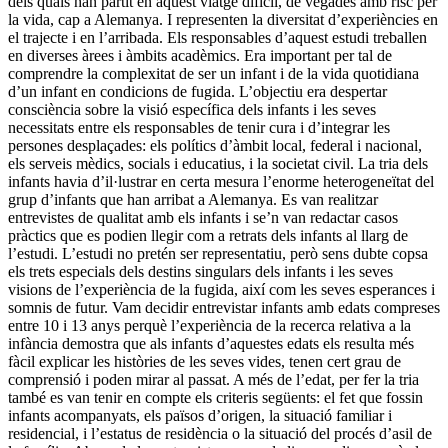
dels quals han partit en aquest viatge difícil, de vegades amb risc per
la vida, cap a Alemanya. I representen la diversitat d’experiències en
el trajecte i en l’arribada. Els responsables d’aquest estudi treballen
en diverses àrees i àmbits acadèmics. Era important per tal de
comprendre la complexitat de ser un infant i de la vida quotidiana
d’un infant en condicions de fugida. L’objectiu era despertar
consciència sobre la visió específica dels infants i les seves
necessitats entre els responsables de tenir cura i d’integrar les
persones desplaçades: els polítics d’àmbit local, federal i nacional,
els serveis mèdics, socials i educatius, i la societat civil. La tria dels
infants havia d’il·lustrar en certa mesura l’enorme heterogeneïtat del
grup d’infants que han arribat a Alemanya. Es van realitzar
entrevistes de qualitat amb els infants i se’n van redactar casos
pràctics que es podien llegir com a retrats dels infants al llarg de
l’estudi. L’estudi no pretén ser representatiu, però sens dubte copsa
els trets especials dels destins singulars dels infants i les seves
visions de l’experiència de la fugida, així com les seves esperances i
somnis de futur. Vam decidir entrevistar infants amb edats compreses
entre 10 i 13 anys perquè l’experiència de la recerca relativa a la
infància demostra que als infants d’aquestes edats els resulta més
fàcil explicar les històries de les seves vides, tenen cert grau de
comprensió i poden mirar al passat. A més de l’edat, per fer la tria
també es van tenir en compte els criteris següents: el fet que fossin
infants acompanyats, els països d’origen, la situació familiar i
residencial, i l’estatus de residència o la situació del procés d’asil de