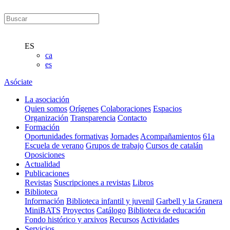
ES
ca
es
Asóciate
La asociación
Quien somos
Orígenes
Colaboraciones
Espacios
Organización
Transparencia
Contacto
Formación
Oportunidades formativas
Jornades
Acompañamientos
61a
Escuela de verano
Grupos de trabajo
Cursos de catalán
Oposiciones
Actualidad
Publicaciones
Revistas
Suscripciones a revistas
Libros
Biblioteca
Información
Biblioteca infantil y juvenil
Garbell y la Granera
MiniBATS
Proyectos
Catálogo
Biblioteca de educación
Fondo histórico y arxivos
Recursos
Actividades
Servicios