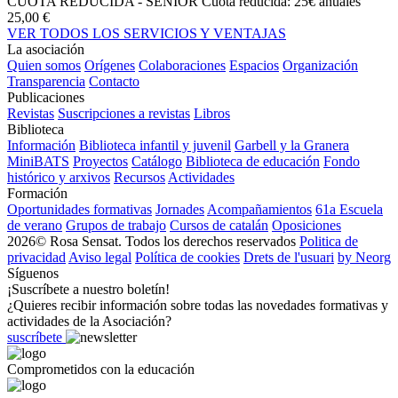
CUOTA REDUCIDA - SENIOR
Cuota reducida: 25€ anuales
25,00 €
VER TODOS LOS SERVICIOS Y VENTAJAS
La asociación
Quien somos
Orígenes
Colaboraciones
Espacios
Organización
Transparencia
Contacto
Publicaciones
Revistas
Suscripciones a revistas
Libros
Biblioteca
Información
Biblioteca infantil y juvenil
Garbell y la Granera
MiniBATS
Proyectos
Catálogo
Biblioteca de educación
Fondo
histórico y arxivos
Recursos
Actividades
Formación
Oportunidades formativas
Jornades
Acompañamientos
61a Escuela
de verano
Grupos de trabajo
Cursos de catalán
Oposiciones
2026© Rosa Sensat. Todos los derechos reservados
Politica de
privacidad
Aviso legal
Política de cookies
Drets de l'usuari
by Neorg
Síguenos
¡Suscríbete a nuestro boletín!
¿Quieres recibir información sobre todas las novedades formativas y
actividades de la Asociación?
suscríbete
Comprometidos con la educación