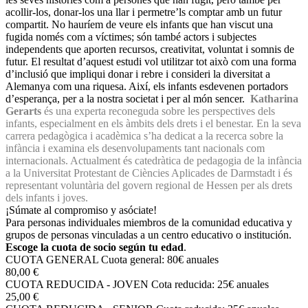
acollir-los, donar-los una llar i permetre’ls comptar amb un futur
compartit. No hauríem de veure els infants que han viscut una
fugida només com a víctimes; són també actors i subjectes
independents que aporten recursos, creativitat, voluntat i somnis de
futur. El resultat d’aquest estudi vol utilitzar tot això com una forma
d’inclusió que impliqui donar i rebre i consideri la diversitat a
Alemanya com una riquesa. Així, els infants esdevenen portadors
d’esperança, per a la nostra societat i per al món sencer.
Katharina
Gerarts
és una experta reconeguda sobre les perspectives dels
infants, especialment en els àmbits dels drets i el benestar. En la seva
carrera pedagògica i acadèmica s’ha dedicat a la recerca sobre la
infància i examina els desenvolupaments tant nacionals com
internacionals. Actualment és catedràtica de pedagogia de la infància
a la Universitat Protestant de Ciències Aplicades de Darmstadt i és
representant voluntària del govern regional de Hessen per als drets
dels infants i joves.
¡Súmate al compromiso y asóciate!
Para personas individuales miembros de la comunidad educativa y
grupos de personas vinculadas a un centro educativo o institución.
Escoge la cuota de socio según tu edad
.
CUOTA GENERAL
Cuota general: 80€ anuales
80,00 €
CUOTA REDUCIDA - JOVEN
Cota reducida: 25€ anuales
25,00 €