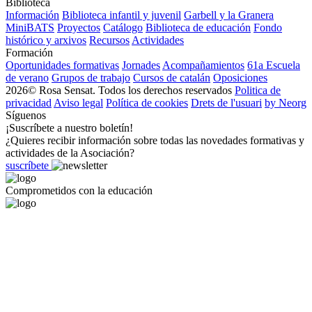
Biblioteca
Información
Biblioteca infantil y juvenil
Garbell y la Granera
MiniBATS
Proyectos
Catálogo
Biblioteca de educación
Fondo
histórico y arxivos
Recursos
Actividades
Formación
Oportunidades formativas
Jornades
Acompañamientos
61a Escuela
de verano
Grupos de trabajo
Cursos de catalán
Oposiciones
2026© Rosa Sensat. Todos los derechos reservados
Politica de
privacidad
Aviso legal
Política de cookies
Drets de l'usuari
by Neorg
Síguenos
¡Suscríbete a nuestro boletín!
¿Quieres recibir información sobre todas las novedades formativas y
actividades de la Asociación?
suscríbete
Comprometidos con la educación