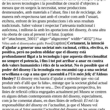
de les noves tecnologies i la possibilitat de creació d’objectes a
mesura que en sorgeix la necessitat, sense produccions
desmesurades, amb materials a l’abast, fins i tot de reciclatge, de
manera més respectuosa tant amb el creador com amb l’usuari,
etcètera, enfront de les grans produccions i els seus resultats
tradicionals. Saber valorar i respectar l’artesania tradicional i
autòctona, i millorar-la amb les aportacions del disseny, és una altra
via oberta de cara al present i el futur. [caption
id="attachment_56011" align="aligncenter" width="4032"]
Pilar
[/caption]
Certament, la intenció
Vélez amb el dissenyador gràfic Peret
d’ajudar a generar una societat més racional, crítica, efectiva, és
positiva, però no podem oblidar que el disseny està
profundament lligat a la tecnologia i que aquesta direccionalitat
no sempre el potencia, i fins i tot pot arribar a anar en contra
dels valors humanístics i ètics de la societat. No és possible que el
poder del disseny i la tecnologia ens encamini cap a una societat
orwelliana o cap a una que s’assembli a l’
Un món feliç
d’Aldous
Huxley?
El disseny ens hauria d’ajudar a entendre que «no cal
produir més d’allò que fa falta», miratge que la societat global actual
hauria de començar a fer-se seu... Des d’aquesta perspectiva, les
línies de reflexió crítica engegades actualment pel Museu se centren
en alguns debats contemporanis entorn del disseny, especialment,
com ja he comentat abans, en dues línies de reflexió:
El rol i la
responsabilitat del disseny en l’actualitat
, ja que el Museu vol
avançar-se al futur seguint l’actualitat del disseny en les seves cada