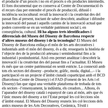
el producte d’un procés i no en el procés o els productes intermedis.
El fons documental que es conserva al Centre de Documentació és
el recurs clau per entendre el procés de producció, difusió i
incidència sociocultural: recull la innovació i la creativitat des del
passat fins al present, tractant de saber descobrir, analitzar i difondre
la innovació del passat i aquells camins de la innovació actual que
poden convertir-se en un veritable patrimoni social i, en
conseqüència, cultural.
Hi ha alguns trets identificadors i
diferencials del Museu del Disseny de Barcelona respecte
d’altres museus del disseny i de la tecnologia?
El Museu del
Disseny de Barcelona enllaça el món de les arts decoratives i
industrials amb el món del disseny, és a dir, ressegueix la història de
l’objecte des de la producció artesana i semiindustrial fins a la
industrial i postindustrial. Això ens permet analitzar i descobrir la
innovació i la creativitat des del passat fins a l’actualitat. El Museu
és més que un centre patrimonial en sentit estricte. La connexió amb
tots els sectors del disseny –producte, gràfic, moda, digital...– i la
participació en un projecte d’àmbit ciutadà coparticipat amb el BCD
(Barcelona Centre de Disseny) i el FAD (Foment de les Arts i el
Disseny) fan que sigui una veritable plataforma de trobada de tots
els sectors –l’ensenyament, la indústria, els creadors... Alhora, és
l’aparador del disseny català i espanyol de cara al món, atès que és
l’únic museu del disseny a tot l’Estat perquè les col·leccions són
d’àmbit estatal. El Museu del Disseny reuneix les col·leccions dels
antics museus de les Arts Decoratives, Ceràmica, Tèxtil i