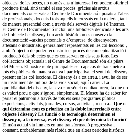
objectes, de les peces, no només ens n’interessa i en podem oferir el
producte final, sinó també el seu procés, gràcies als arxius
documentals conservats al Centre de Documentació i posats a l’abast
de professionals, docents i tots aquells interessats en la matèria, tant
de manera presencial com a través dels serveis digitals i d’Internet.
El Centre de Documentació inclou una biblioteca dedicada a les arts
de l’objecte i el disseny i un arxiu històric on es conserva la
documentació –arxius personals o d’empresa, de dissenyadors,
artesans o industrials, generalment representats en les col·leccions–,
amb l’objectiu de poder reconstruir el procés de conceptualització i
producció dels objectes que es conserven en els seus fons. Les
col·leccions objectuals i el Centre de Documentació són els pilars
del Museu. El nostre repte principal és ser capaços de transmetre a
tots els públics, de manera activa i participativa, el sentit del disseny
present en les col·leccions. El disseny és a tot arreu, i avui ha de ser
un instrument de millora de la vida social, aquí i arreu. La
quotidianitat del disseny, la seva «presència oculta» arreu, fa que no
es valori prou o que s’ignori, simplement. El Museu ha de saber fer
parlar el patrimoni a través de tots els seus programes públics –
exposicions, activitats, jornades, cursos, activitats, recerca...
Què o
qui determina com es prioritza en la doble interrelació entre
objecte i disseny? La funció o la tecnologia determinen el
disseny o, a la inversa, és el disseny el que determina la funció?
El món actual viu immers en una transformació progressiva i
constant, probablement més ràpida que en altres períodes històrics.