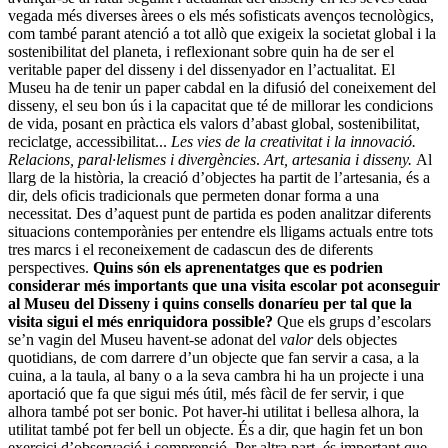
vegada més diverses àrees o els més sofisticats avenços tecnològics,
com també parant atenció a tot allò que exigeix la societat global i la
sostenibilitat del planeta, i reflexionant sobre quin ha de ser el
veritable paper del disseny i del dissenyador en l’actualitat. El
Museu ha de tenir un paper cabdal en la difusió del coneixement del
disseny, el seu bon ús i la capacitat que té de millorar les condicions
de vida, posant en pràctica els valors d’abast global, sostenibilitat,
reciclatge, accessibilitat...
Les vies de la creativitat i la innovació.
Relacions, paral·lelismes i divergències
.
Art, artesania i disseny.
Al
llarg de la història, la creació d’objectes ha partit de l’artesania, és a
dir, dels oficis tradicionals que permeten donar forma a una
necessitat. Des d’aquest punt de partida es poden analitzar diferents
situacions contemporànies per entendre els lligams actuals entre tots
tres marcs i el reconeixement de cadascun des de diferents
perspectives.
Quins són els aprenentatges que es podrien
considerar més importants que una visita escolar pot aconseguir
al Museu del Disseny i quins consells donaríeu per tal que la
visita sigui el més enriquidora possible?
Que els grups d’escolars
se’n vagin del Museu havent-se adonat del
valor
dels objectes
quotidians, de com darrere d’un objecte que fan servir a casa, a la
cuina, a la taula, al bany o a la seva cambra hi ha un projecte i una
aportació que fa que sigui més útil, més fàcil de fer servir, i que
alhora també pot ser bonic. Pot haver-hi utilitat i bellesa alhora, la
utilitat també pot fer bell un objecte. És a dir, que hagin fet un bon
exercici d’observació i comprensió. Per altra part, és important que