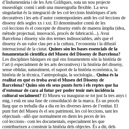
d’Indumentària i de les Arts Gràfiques, sota un nou projecte
museològic comú i amb una museografia flexible. La seva
singularitat és la integració de les col·leccions històriques d’arts
decoratives i les arts d’autor contemporànies amb les col·leccions de
disseny dels segles xx i xxi. El denominador comú de les
col·leccions és el concepte de disseny entès de manera àmplia (idea,
mètode projectual, innovació, procés de fabricació...). Avui
Barcelona i disseny són dos termes indissociables, atès que el
disseny és un valor clau per a la cultura, l’economia i la difusió
internacional de la ciutat.
Quines són les bases essencials de la
fonamentació científica del Museu del Disseny de Barcelona?
Les disciplines bàsiques en què ens fonamentem són la història de
l’art (i especialment de les arts decoratives) i la història del disseny,
sense oblidar, naturalment, el suport de la història econòmica, la
història de la tècnica, l’antropologia, la sociologia...
Quina és la
realitat en què es troba avui el Museu del Disseny de
Barcelona? Quins són els seus punts forts i els reptes que ha
d’entomar de cara al futur per poder tenir més incidència
cultural socialment?
El Museu va inaugurar-se tot just fa tres anys i
mig, i està en una fase de consolidació de la marca. És un procés
llarg que es treballa dia a dia en les diverses àrees de l’entitat. El
punt fort del Museu és el seu patrimoni, les col·leccions, tant les
objectuals –allò que normalment en diem les peces de les
col·leccions– com les documentals, especialment les que
contribueixen a construir la història dels objectes. És a dir, dels