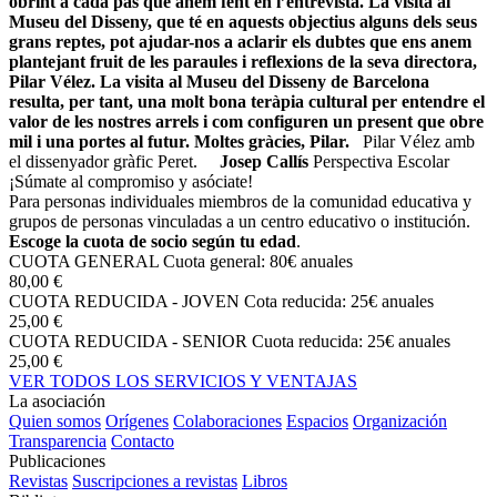
obrint a cada pas que anem fent en l’entrevista. La visita al
Museu del Disseny, que té en aquests objectius alguns dels seus
grans reptes, pot ajudar-nos a aclarir els dubtes que ens anem
plantejant fruit de les paraules i reflexions de la seva directora,
Pilar Vélez.
La visita al Museu del Disseny de Barcelona
resulta, per tant, una molt bona teràpia cultural per entendre el
valor de les nostres arrels i com configuren un present que obre
mil i una portes al futur.
Moltes gràcies, Pilar.
Pilar Vélez amb
el dissenyador gràfic Peret.
Josep Callís
Perspectiva Escolar
¡Súmate al compromiso y asóciate!
Para personas individuales miembros de la comunidad educativa y
grupos de personas vinculadas a un centro educativo o institución.
Escoge la cuota de socio según tu edad
.
CUOTA GENERAL
Cuota general: 80€ anuales
80,00 €
CUOTA REDUCIDA - JOVEN
Cota reducida: 25€ anuales
25,00 €
CUOTA REDUCIDA - SENIOR
Cuota reducida: 25€ anuales
25,00 €
VER TODOS LOS SERVICIOS Y VENTAJAS
La asociación
Quien somos
Orígenes
Colaboraciones
Espacios
Organización
Transparencia
Contacto
Publicaciones
Revistas
Suscripciones a revistas
Libros