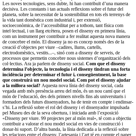
Les noves tecnologies, sens dubte, hi han contribuït d’una manera
decisiva. Les constants i tan actuals reflexions sobre el futur del
planeta, sobre la necessitat de la sostenibilitat en tots els terrenys de
la vida tant domèstica com industrial i, per extensió,
socioeconòmica, de l’accessibilitat per a tothom, tant física com
intel·lectual, i un llarg etcètera, posen el disseny en primera línia,
com un instrument per contribuir a fer realitat aquesta nova manera
de concebre el món. El disseny ja no es concep només des de la
creació d’objectes per viure –cadires, llums, cartells,
electrodomèstics, vestits...–, sinó com a disseny de serveis, de
processos que permetin concebre nous sistemes d’organització dels
col·lectius. Ara ja parlem de disseny social.
Com que el disseny
determina l’objecte, la tecnologia i el disseny tindran una forta
incidència per determinar el futur i, consegüentment, la base
que construirà un nou model social. Com pot el disseny ajudar
a la millora social?
Aquesta nova línia del disseny social, cada
vegada amb més presència arreu del món, és un nou camí que el
món de l’educació, des dels primers nivells fins als universitaris i
formadors dels futurs dissenyadors, ha de tenir en compte i endinsar-
s’hi. La reflexió sobre el rol del disseny i el dissenyador impulsada
pel Museu des de la seva obertura, i iniciada amb l’exposició
«Disseny per viure. 99 projectes per al món real», té com a objectiu
contribuir a valorar el nou model social en vies de construcció i
donar-hi suport. D’altra banda, la línia dedicada a la reflexió sobre
les relacions entre el disseny, l’artesania i l’art té en compte el paper