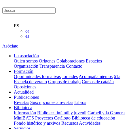
ES
ca
es
Asóciate
La asociación
Quien somos
Orígenes
Colaboraciones
Espacios
Organización
Transparencia
Contacto
Formación
Oportunidades formativas
Jornades
Acompañamientos
61a
Escuela de verano
Grupos de trabajo
Cursos de catalán
Oposiciones
Actualidad
Publicaciones
Revistas
Suscripciones a revistas
Libros
Biblioteca
Información
Biblioteca infantil y juvenil
Garbell y la Granera
MiniBATS
Proyectos
Catálogo
Biblioteca de educación
Fondo histórico y arxivos
Recursos
Actividades
Servicios