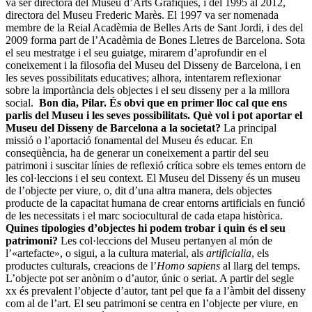
va ser directora del Museu d’Arts Gràfiques, i del 1995 al 2012,
directora del Museu Frederic Marès. El 1997 va ser nomenada
membre de la Reial Acadèmia de Belles Arts de Sant Jordi, i des del
2009 forma part de l’Acadèmia de Bones Lletres de Barcelona. Sota
el seu mestratge i el seu guiatge, mirarem d’aprofundir en el
coneixement i la filosofia del Museu del Disseny de Barcelona, i en
les seves possibilitats educatives; alhora, intentarem reflexionar
sobre la importància dels objectes i el seu disseny per a la millora
social.
Bon dia, Pilar. És obvi que en primer lloc cal que ens
parlis del Museu i les seves possibilitats. Què vol i pot aportar el
Museu del Disseny de Barcelona a la societat?
La principal
missió o l’aportació fonamental del Museu és educar. En
conseqüència, ha de generar un coneixement a partir del seu
patrimoni i suscitar línies de reflexió crítica sobre els temes entorn de
les col·leccions i el seu context. El Museu del Disseny és un museu
de l’objecte per viure, o, dit d’una altra manera, dels objectes
producte de la capacitat humana de crear entorns artificials en funció
de les necessitats i el marc sociocultural de cada etapa històrica.
Quines tipologies d’objectes hi podem trobar i quin és el seu
patrimoni?
Les col·leccions del Museu pertanyen al món de
l’«artefacte», o sigui, a la cultura material, als
artificialia
, els
productes culturals, creacions de l’
Homo sapiens
al llarg del temps.
L’objecte pot ser anònim o d’autor, únic o seriat. A partir del segle
xx és prevalent l’objecte d’autor, tant pel que fa a l’àmbit del disseny
com al de l’art. El seu patrimoni se centra en l’objecte per viure, en