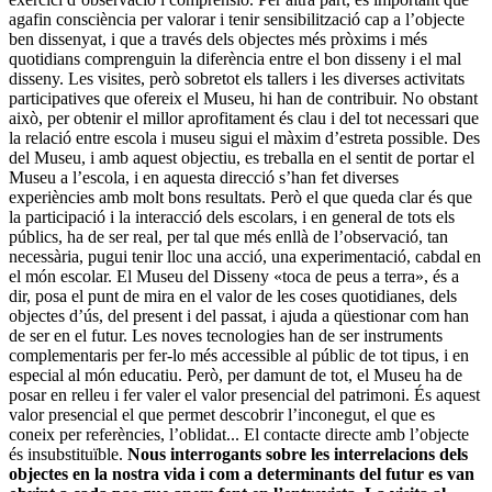
agafin consciència per valorar i tenir sensibilització cap a l’objecte
ben dissenyat, i que a través dels objectes més pròxims i més
quotidians comprenguin la diferència entre el bon disseny i el mal
disseny. Les visites, però sobretot els tallers i les diverses activitats
participatives que ofereix el Museu, hi han de contribuir. No obstant
això, per obtenir el millor aprofitament és clau i del tot necessari que
la relació entre escola i museu sigui el màxim d’estreta possible. Des
del Museu, i amb aquest objectiu, es treballa en el sentit de portar el
Museu a l’escola, i en aquesta direcció s’han fet diverses
experiències amb molt bons resultats. Però el que queda clar és que
la participació i la interacció dels escolars, i en general de tots els
públics, ha de ser real, per tal que més enllà de l’observació, tan
necessària, pugui tenir lloc una acció, una experimentació, cabdal en
el món escolar. El Museu del Disseny «toca de peus a terra», és a
dir, posa el punt de mira en el valor de les coses quotidianes, dels
objectes d’ús, del present i del passat, i ajuda a qüestionar com han
de ser en el futur. Les noves tecnologies han de ser instruments
complementaris per fer-lo més accessible al públic de tot tipus, i en
especial al món educatiu. Però, per damunt de tot, el Museu ha de
posar en relleu i fer valer el valor presencial del patrimoni. És aquest
valor presencial el que permet descobrir l’inconegut, el que es
coneix per referències, l’oblidat... El contacte directe amb l’objecte
és insubstituïble.
Nous interrogants sobre les interrelacions dels
objectes en la nostra vida i com a determinants del futur es van