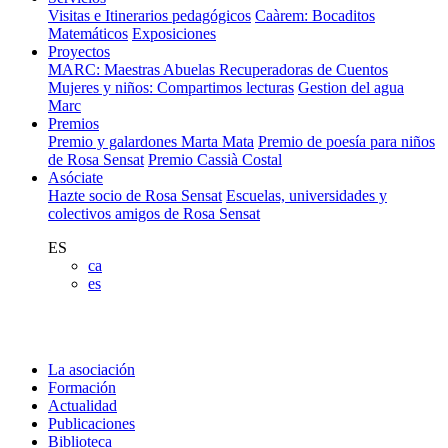
Visitas e Itinerarios pedagógicos
Caàrem: Bocaditos
Matemáticos
Exposiciones
Proyectos
MARC: Maestras Abuelas Recuperadoras de Cuentos
Mujeres y niños: Compartimos lecturas
Gestion del agua
Marc
Premios
Premio y galardones Marta Mata
Premio de poesía para niños
de Rosa Sensat
Premio Cassià Costal
Asóciate
Hazte socio de Rosa Sensat
Escuelas, universidades y
colectivos amigos de Rosa Sensat
ES
ca
es
La asociación
Formación
Actualidad
Publicaciones
Biblioteca