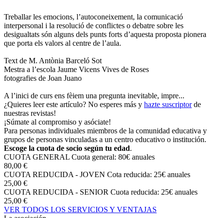
Treballar les emocions, l’autoconeixement, la comunicació
interpersonal i la resolució de conflictes o debatre sobre les
desigualtats són alguns dels punts forts d’aquesta proposta pionera
que porta els valors al centre de l’aula.
Text de M. Antònia Barceló Sot
Mestra a l’escola Jaume Vicens Vives de Roses
fotografies de Joan Juano
A l’inici de curs ens fèiem una pregunta inevitable, impre...
¿Quieres leer este artículo? No esperes más y
hazte suscriptor
de
nuestras revistas!
¡Súmate al compromiso y asóciate!
Para personas individuales miembros de la comunidad educativa y
grupos de personas vinculadas a un centro educativo o institución.
Escoge la cuota de socio según tu edad
.
CUOTA GENERAL
Cuota general: 80€ anuales
80,00 €
CUOTA REDUCIDA - JOVEN
Cota reducida: 25€ anuales
25,00 €
CUOTA REDUCIDA - SENIOR
Cuota reducida: 25€ anuales
25,00 €
VER TODOS LOS SERVICIOS Y VENTAJAS