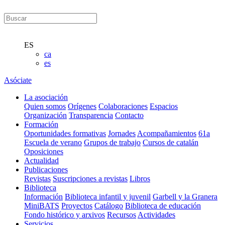
ES
ca
es
Asóciate
La asociación
Quien somos
Orígenes
Colaboraciones
Espacios
Organización
Transparencia
Contacto
Formación
Oportunidades formativas
Jornades
Acompañamientos
61a
Escuela de verano
Grupos de trabajo
Cursos de catalán
Oposiciones
Actualidad
Publicaciones
Revistas
Suscripciones a revistas
Libros
Biblioteca
Información
Biblioteca infantil y juvenil
Garbell y la Granera
MiniBATS
Proyectos
Catálogo
Biblioteca de educación
Fondo histórico y arxivos
Recursos
Actividades
Servicios