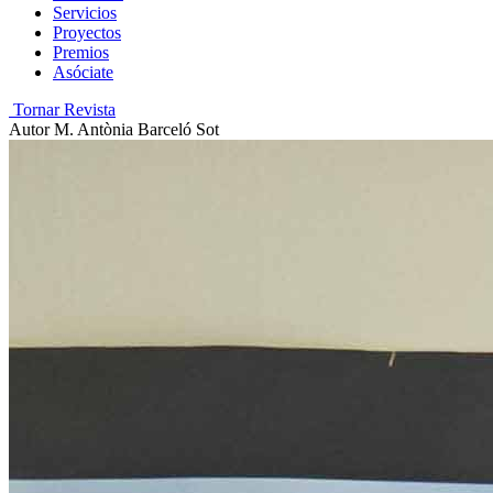
Servicios
Proyectos
Premios
Asóciate
Tornar Revista
Autor
M. Antònia Barceló Sot