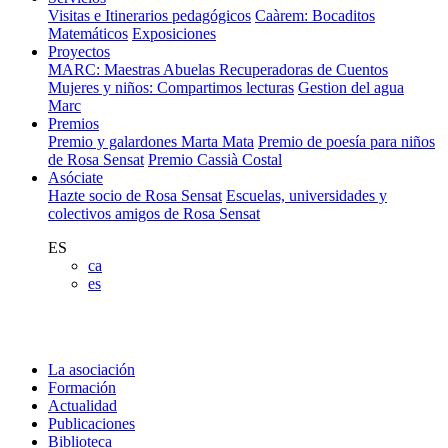
Visitas e Itinerarios pedagógicos
Caàrem: Bocaditos
Matemáticos
Exposiciones
Proyectos
MARC: Maestras Abuelas Recuperadoras de Cuentos
Mujeres y niños: Compartimos lecturas
Gestion del agua
Marc
Premios
Premio y galardones Marta Mata
Premio de poesía para niños
de Rosa Sensat
Premio Cassià Costal
Asóciate
Hazte socio de Rosa Sensat
Escuelas, universidades y
colectivos amigos de Rosa Sensat
ES
ca
es
La asociación
Formación
Actualidad
Publicaciones
Biblioteca