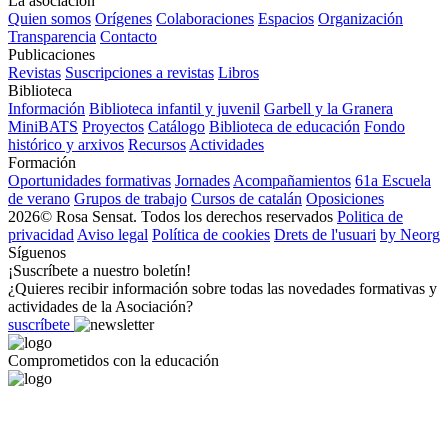
La asociación
Quien somos
Orígenes
Colaboraciones
Espacios
Organización
Transparencia
Contacto
Publicaciones
Revistas
Suscripciones a revistas
Libros
Biblioteca
Información
Biblioteca infantil y juvenil
Garbell y la Granera
MiniBATS
Proyectos
Catálogo
Biblioteca de educación
Fondo
histórico y arxivos
Recursos
Actividades
Formación
Oportunidades formativas
Jornades
Acompañamientos
61a Escuela
de verano
Grupos de trabajo
Cursos de catalán
Oposiciones
2026© Rosa Sensat. Todos los derechos reservados
Politica de
privacidad
Aviso legal
Política de cookies
Drets de l'usuari
by Neorg
Síguenos
¡Suscríbete a nuestro boletín!
¿Quieres recibir información sobre todas las novedades formativas y
actividades de la Asociación?
suscríbete
Comprometidos con la educación