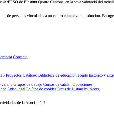
 4t d’ESO de l’Institut Quatre Cantons, en la seva valoració del treball
os de personas vinculadas a un centro educativo o institución.
Escoge
arencia
Contacto
ATS
Proyectos
Catálogo
Biblioteca de educación
Fondo histórico y arxi
e verano
Grupos de trabajo
Cursos de catalán
Oposiciones
cidad
Aviso legal
Política de cookies
Drets de l'usuari
by Neorg
ctividades de la Asociación?