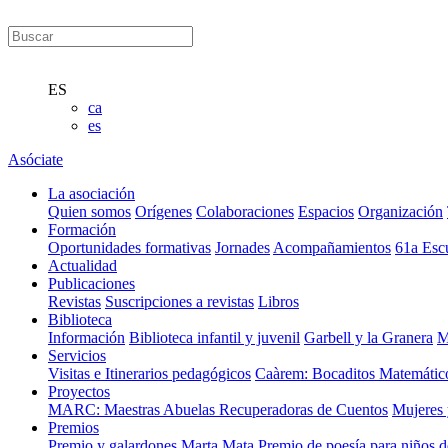
ES
ca
es
Asóciate
La asociación
Quien somos
Orígenes
Colaboraciones
Espacios
Organización
Formación
Oportunidades formativas
Jornades
Acompañamientos
61a Esc
Actualidad
Publicaciones
Revistas
Suscripciones a revistas
Libros
Biblioteca
Información
Biblioteca infantil y juvenil
Garbell y la Granera
M
Servicios
Visitas e Itinerarios pedagógicos
Caàrem: Bocaditos Matemátic
Proyectos
MARC: Maestras Abuelas Recuperadoras de Cuentos
Mujeres 
Premios
Premio y galardones Marta Mata
Premio de poesía para niños 