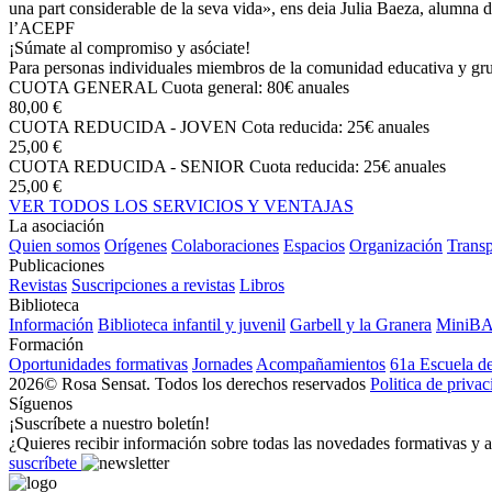
una part considerable de la seva vida», ens deia Julia Baeza, alumna de
l’ACEPF
¡Súmate al compromiso y asóciate!
Para personas individuales miembros de la comunidad educativa y grup
CUOTA GENERAL
Cuota general: 80€ anuales
80,00 €
CUOTA REDUCIDA - JOVEN
Cota reducida: 25€ anuales
25,00 €
CUOTA REDUCIDA - SENIOR
Cuota reducida: 25€ anuales
25,00 €
VER TODOS LOS SERVICIOS Y VENTAJAS
La asociación
Quien somos
Orígenes
Colaboraciones
Espacios
Organización
Transp
Publicaciones
Revistas
Suscripciones a revistas
Libros
Biblioteca
Información
Biblioteca infantil y juvenil
Garbell y la Granera
MiniB
Formación
Oportunidades formativas
Jornades
Acompañamientos
61a Escuela d
2026© Rosa Sensat. Todos los derechos reservados
Politica de priva
Síguenos
¡Suscríbete a nuestro boletín!
¿Quieres recibir información sobre todas las novedades formativas y a
suscríbete