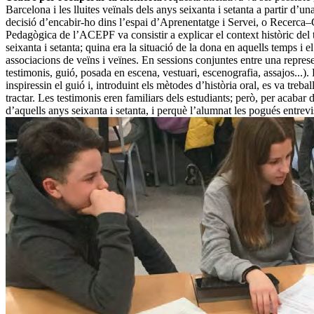
Barcelona i les lluites veïnals dels anys seixanta i setanta a partir d’u
decisió d’encabir-ho dins l’espai d’Aprenentatge i Servei, o Recerca–C
Pedagògica de l’ACEPF va consistir a explicar el context històric del t
seixanta i setanta; quina era la situació de la dona en aquells temps i 
associacions de veïns i veïnes. En sessions conjuntes entre una repre
testimonis, guió, posada en escena, vestuari, escenografia, assajos...).
inspiressin el guió i, introduint els mètodes d’història oral, es va treb
tractar. Les testimonis eren familiars dels estudiants; però, per acabar
d’aquells anys seixanta i setanta, i perquè l’alumnat les pogués ent