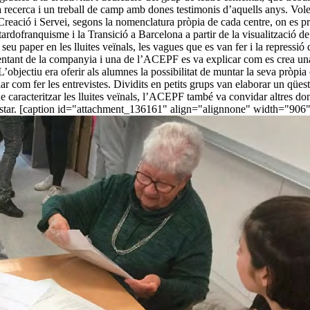
na recerca i un treball de camp amb dones testimonis d’aquells anys. Volem 
reació i Servei, segons la nomenclatura pròpia de cada centre, on es pr
ardofranquisme i la Transició a Barcelona a partir de la visualització de
el seu paper en les lluites veïnals, les vagues que es van fer i la repres
sentant de la companyia i una de l’ACEPF es va explicar com es crea una
 L’objectiu era oferir als alumnes la possibilitat de muntar la seva pròpia
allar com fer les entrevistes. Dividits en petits grups van elaborar un qü
 de caracteritzar les lluites veïnals, l’ACEPF també va convidar altres do
revistar. [caption id="attachment_136161" align="alignnone" width="906"