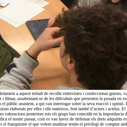
lelament a aquest treball de recollir entrevistes i confeccionar guions, va
star i filmar, assabentant-se de les dificultats que presenten la posada en e
m el públic assistent, a qui van interrogar sobre la seva reacció i opinió.
ions elaborats per elles i ells mateixos, fent també d’actors i actrius. El 
les valoracions posteriors tots els grups han coincidit en la importància 
a el nostre passat, com es van haver de defensar els drets adquirits evit
n és el franquisme el que volem analitzar tenim el privilegi de comptar a