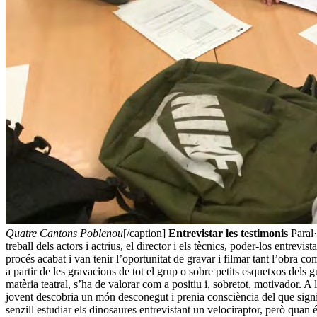
Quatre Cantons Poblenou
[/caption]
Entrevistar les testimonis
Paral·
treball dels actors i actrius, el director i els tècnics, poder-los entrevi
procés acabat i van tenir l’oportunitat de gravar i filmar tant l’obra co
a partir de les gravacions de tot el grup o sobre petits esquetxos dels gu
matèria teatral, s’ha de valorar com a positiu i, sobretot, motivador. A 
jovent descobria un món desconegut i prenia consciència del que signific
senzill estudiar els dinosaures entrevistant un velociraptor, però qua