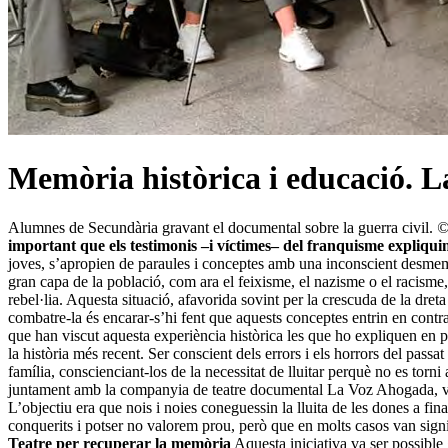
Memòria històrica i educació. L
Alumnes de Secundària gravant el documental sobre la guerra civil.
©
important que els testimonis –i víctimes– del franquisme expliquin 
joves, s’apropien de paraules i conceptes amb una inconscient desmemòri
gran capa de la població, com ara el feixisme, el nazisme o el racism
rebel·lia. Aquesta situació, afavorida sovint per la crescuda de la dreta
combatre-la és encarar-s’hi fent que aquests conceptes entrin en contra
que han viscut aquesta experiència històrica les que ho expliquen en 
la història més recent. Ser conscient dels errors i els horrors del pass
família, conscienciant-los de la necessitat de lluitar perquè no es to
juntament amb la companyia de teatre documental La Voz Ahogada, vam
L’objectiu era que nois i noies coneguessin la lluita de les dones a fina
conquerits i potser no valorem prou, però que en molts casos van signif
Teatre per recuperar la memòria
Aquesta iniciativa va ser possible 