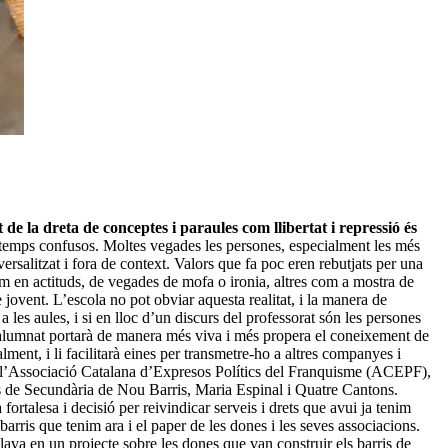
e la dreta de conceptes i paraules com llibertat i repressió és
emps confusos. Moltes vegades les persones, especialment les més
rsalitzat i fora de context. Valors que fa poc eren rebutjats per una
m en actituds, de vegades de mofa o ironia, altres com a mostra de
e jovent. L’escola no pot obviar aquesta realitat, i la manera de
les aules, i si en lloc d’un discurs del professorat són les persones
l’alumnat portarà de manera més viva i més propera el coneixement de
lment, i li facilitarà eines per transmetre-ho a altres companyes i
 de l’Associació Catalana d’Expresos Polítics del Franquisme (ACEPF),
s de Secundària de Nou Barris, Maria Espinal i Quatre Cantons.
fortalesa i decisió per reivindicar serveis i drets que avui ja tenim
arris que tenim ara i el paper de les dones i les seves associacions.
llava en un projecte sobre les dones que van construir els barris de