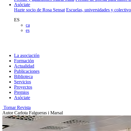
Asóciate
Hazte socio de Rosa Sensat
Escuelas, universidades y colectiv
ES
ca
es
La asociación
Formación
Actualidad
Publicaciones
Biblioteca
Servicios
Proyectos
Premios
Asóciate
Tornar Revista
Autor
Carlota Falgueras i Marsal