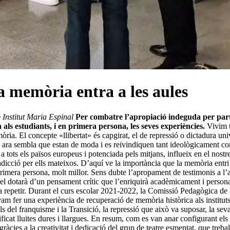
a memòria entra a les aules
 Institut Maria Espinal
Per combatre l’apropiació indeguda per part d
als estudiants, i en primera persona, les seves experiències.
Vivim t
a. El concepte «llibertat» és capgirat, el de repressió o dictadura unive
e, ara sembla que estan de moda i es reivindiquen tant ideològicament co
 a tots els països europeus i potenciada pels mitjans, influeix en el nostr
dicció per ells mateixos. D’aquí ve la importància que la memòria entri a 
primera persona, molt millor. Sens dubte l’apropament de testimonis a 
at el dotarà d’un pensament crític que l’enriquirà acadèmicament i persona
rni a repetir. Durant el curs escolar 2021-2022, la Comissió Pedagògica
 fer una experiència de recuperació de memòria històrica als institut
ls del franquisme i la Transició, la repressió que això va suposar, la seva 
icat lluites dures i llargues. En resum, com es van anar configurant els b
gràcies a la creativitat i dedicació del grup de teatre esmentat, que treba