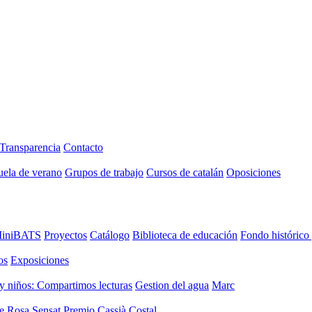
Transparencia
Contacto
uela de verano
Grupos de trabajo
Cursos de catalán
Oposiciones
iniBATS
Proyectos
Catálogo
Biblioteca de educación
Fondo histórico
os
Exposiciones
y niños: Compartimos lecturas
Gestion del agua
Marc
de Rosa Sensat
Premio Cassià Costal