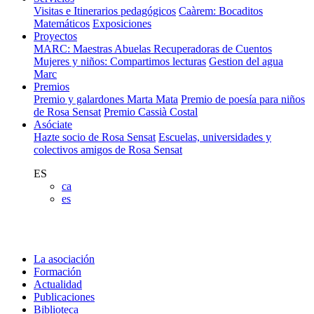
Visitas e Itinerarios pedagógicos
Caàrem: Bocaditos
Matemáticos
Exposiciones
Proyectos
MARC: Maestras Abuelas Recuperadoras de Cuentos
Mujeres y niños: Compartimos lecturas
Gestion del agua
Marc
Premios
Premio y galardones Marta Mata
Premio de poesía para niños
de Rosa Sensat
Premio Cassià Costal
Asóciate
Hazte socio de Rosa Sensat
Escuelas, universidades y
colectivos amigos de Rosa Sensat
ES
ca
es
La asociación
Formación
Actualidad
Publicaciones
Biblioteca