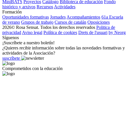
MiniBATS
Proyectos
Catálogo
Biblioteca de educación
Fondo
histórico y arxivos
Recursos
Actividades
Formación
Oportunidades formativas
Jornades
Acompañamientos
61a Escuela
de verano
Grupos de trabajo
Cursos de catalán
Oposiciones
2026© Rosa Sensat. Todos los derechos reservados
Politica de
privacidad
Aviso legal
Política de cookies
Drets de l'usuari
by Neorg
Síguenos
¡Suscríbete a nuestro boletín!
¿Quieres recibir información sobre todas las novedades formativas y
actividades de la Asociación?
suscríbete
Comprometidos con la educación