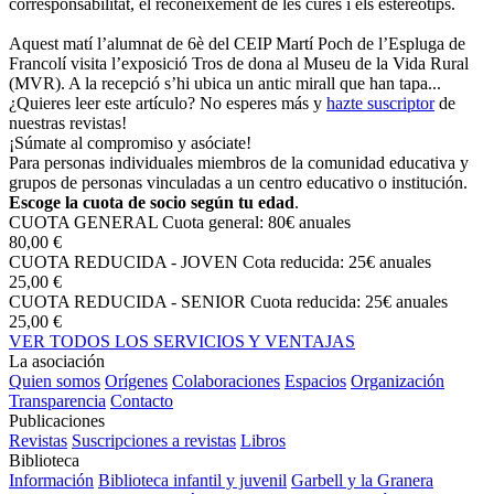
corresponsabilitat, el reconeixement de les cures i els estereotips.
Aquest matí l’alumnat de 6è del CEIP Martí Poch de l’Espluga de
Francolí visita l’exposició Tros de dona al Museu de la Vida Rural
(MVR). A la recepció s’hi ubica un antic mirall que han tapa...
¿Quieres leer este artículo? No esperes más y
hazte suscriptor
de
nuestras revistas!
¡Súmate al compromiso y asóciate!
Para personas individuales miembros de la comunidad educativa y
grupos de personas vinculadas a un centro educativo o institución.
Escoge la cuota de socio según tu edad
.
CUOTA GENERAL
Cuota general: 80€ anuales
80,00 €
CUOTA REDUCIDA - JOVEN
Cota reducida: 25€ anuales
25,00 €
CUOTA REDUCIDA - SENIOR
Cuota reducida: 25€ anuales
25,00 €
VER TODOS LOS SERVICIOS Y VENTAJAS
La asociación
Quien somos
Orígenes
Colaboraciones
Espacios
Organización
Transparencia
Contacto
Publicaciones
Revistas
Suscripciones a revistas
Libros
Biblioteca
Información
Biblioteca infantil y juvenil
Garbell y la Granera