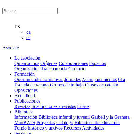
ES
ca
es
Asóciate
La asociación
Quien somos
Orígenes
Colaboraciones
Espacios
Organización
Transparencia
Contacto
Formación
Oportunidades formativas
Jornades
Acompañamientos
61a
Escuela de verano
Grupos de trabajo
Cursos de catalán
Oposiciones
Actualidad
Publicaciones
Revistas
Suscripciones a revistas
Libros
Biblioteca
Información
Biblioteca infantil y juvenil
Garbell y la Granera
MiniBATS
Proyectos
Catálogo
Biblioteca de educación
Fondo histórico y arxivos
Recursos
Actividades
Servicios