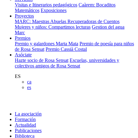
Visitas e Itinerarios pedagógicos
Caàrem: Bocaditos
Matemáticos
Exposiciones
Proyectos
MARC: Maestras Abuelas Recuperadoras de Cuentos
Mujeres y niños: Compartimos lecturas
Gestion del agua
Marc
Premios
Premio y galardones Marta Mata
Premio de poesía para niños
de Rosa Sensat
Premio Cassià Costal
Asóciate
Hazte socio de Rosa Sensat
Escuelas, universidades y
colectivos amigos de Rosa Sensat
ES
ca
es
La asociación
Formación
Actualidad
Publicaciones
Biblioteca