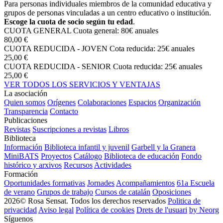
Para personas individuales miembros de la comunidad educativa y
grupos de personas vinculadas a un centro educativo o institución.
Escoge la cuota de socio según tu edad
.
CUOTA GENERAL
Cuota general: 80€ anuales
80,00 €
CUOTA REDUCIDA - JOVEN
Cota reducida: 25€ anuales
25,00 €
CUOTA REDUCIDA - SENIOR
Cuota reducida: 25€ anuales
25,00 €
VER TODOS LOS SERVICIOS Y VENTAJAS
La asociación
Quien somos
Orígenes
Colaboraciones
Espacios
Organización
Transparencia
Contacto
Publicaciones
Revistas
Suscripciones a revistas
Libros
Biblioteca
Información
Biblioteca infantil y juvenil
Garbell y la Granera
MiniBATS
Proyectos
Catálogo
Biblioteca de educación
Fondo
histórico y arxivos
Recursos
Actividades
Formación
Oportunidades formativas
Jornades
Acompañamientos
61a Escuela
de verano
Grupos de trabajo
Cursos de catalán
Oposiciones
2026© Rosa Sensat. Todos los derechos reservados
Politica de
privacidad
Aviso legal
Política de cookies
Drets de l'usuari
by Neorg
Síguenos