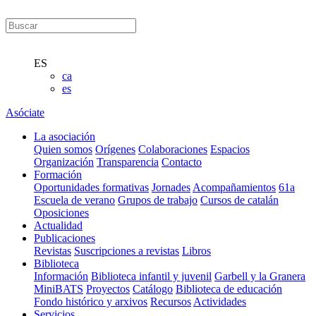
ES
ca
es
Asóciate
La asociación
Quien somos
Orígenes
Colaboraciones
Espacios
Organización
Transparencia
Contacto
Formación
Oportunidades formativas
Jornades
Acompañamientos
61a
Escuela de verano
Grupos de trabajo
Cursos de catalán
Oposiciones
Actualidad
Publicaciones
Revistas
Suscripciones a revistas
Libros
Biblioteca
Información
Biblioteca infantil y juvenil
Garbell y la Granera
MiniBATS
Proyectos
Catálogo
Biblioteca de educación
Fondo histórico y arxivos
Recursos
Actividades
Servicios