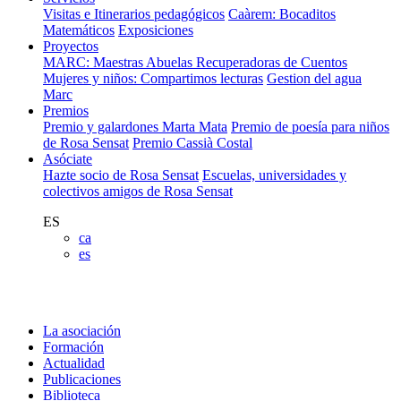
Visitas e Itinerarios pedagógicos
Caàrem: Bocaditos
Matemáticos
Exposiciones
Proyectos
MARC: Maestras Abuelas Recuperadoras de Cuentos
Mujeres y niños: Compartimos lecturas
Gestion del agua
Marc
Premios
Premio y galardones Marta Mata
Premio de poesía para niños
de Rosa Sensat
Premio Cassià Costal
Asóciate
Hazte socio de Rosa Sensat
Escuelas, universidades y
colectivos amigos de Rosa Sensat
ES
ca
es
La asociación
Formación
Actualidad
Publicaciones
Biblioteca