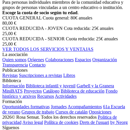
Para personas individuales miembros de la comunidad educativa y
grupos de personas vinculadas a un centro educativo o institución.
Escoge la cuota de socio según tu edad
.
CUOTA GENERAL
Cuota general: 80€ anuales
80,00 €
CUOTA REDUCIDA - JOVEN
Cota reducida: 25€ anuales
25,00 €
CUOTA REDUCIDA - SENIOR
Cuota reducida: 25€ anuales
25,00 €
VER TODOS LOS SERVICIOS Y VENTAJAS
La asociación
Quien somos
Orígenes
Colaboraciones
Espacios
Organización
Transparencia
Contacto
Publicaciones
Revistas
Suscripciones a revistas
Libros
Biblioteca
Información
Biblioteca infantil y juvenil
Garbell y la Granera
MiniBATS
Proyectos
Catálogo
Biblioteca de educación
Fondo
histórico y arxivos
Recursos
Actividades
Formación
Oportunidades formativas
Jornades
Acompañamientos
61a Escuela
de verano
Grupos de trabajo
Cursos de catalán
Oposiciones
2026© Rosa Sensat. Todos los derechos reservados
Politica de
privacidad
Aviso legal
Política de cookies
Drets de l'usuari
by Neorg
Síguenos