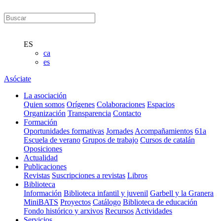
ES
ca
es
Asóciate
La asociación
Quien somos
Orígenes
Colaboraciones
Espacios
Organización
Transparencia
Contacto
Formación
Oportunidades formativas
Jornades
Acompañamientos
61a
Escuela de verano
Grupos de trabajo
Cursos de catalán
Oposiciones
Actualidad
Publicaciones
Revistas
Suscripciones a revistas
Libros
Biblioteca
Información
Biblioteca infantil y juvenil
Garbell y la Granera
MiniBATS
Proyectos
Catálogo
Biblioteca de educación
Fondo histórico y arxivos
Recursos
Actividades
Servicios