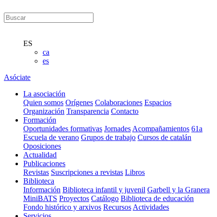
ES
ca
es
Asóciate
La asociación
Quien somos
Orígenes
Colaboraciones
Espacios
Organización
Transparencia
Contacto
Formación
Oportunidades formativas
Jornades
Acompañamientos
61a
Escuela de verano
Grupos de trabajo
Cursos de catalán
Oposiciones
Actualidad
Publicaciones
Revistas
Suscripciones a revistas
Libros
Biblioteca
Información
Biblioteca infantil y juvenil
Garbell y la Granera
MiniBATS
Proyectos
Catálogo
Biblioteca de educación
Fondo histórico y arxivos
Recursos
Actividades
Servicios