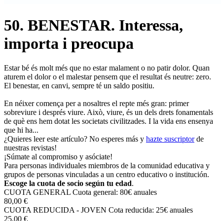
50. BENESTAR. Interessa,
importa i preocupa
Estar bé és molt més que no estar malament o no patir dolor. Quan
aturem el dolor o el malestar pensem que el resultat és neutre: zero.
El benestar, en canvi, sempre té un saldo positiu.
En néixer comença per a nosaltres el repte més gran: primer
sobreviure i després viure. Això, viure, és un dels drets fonamentals
de què ens hem dotat les societats civilitzades. I la vida ens ensenya
que hi ha...
¿Quieres leer este artículo? No esperes más y
hazte suscriptor
de
nuestras revistas!
¡Súmate al compromiso y asóciate!
Para personas individuales miembros de la comunidad educativa y
grupos de personas vinculadas a un centro educativo o institución.
Escoge la cuota de socio según tu edad
.
CUOTA GENERAL
Cuota general: 80€ anuales
80,00 €
CUOTA REDUCIDA - JOVEN
Cota reducida: 25€ anuales
25,00 €