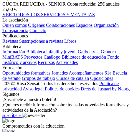
CUOTA REDUCIDA - SENIOR
Cuota reducida: 25€ anuales
25,00 €
VER TODOS LOS SERVICIOS Y VENTAJAS
La asociación
Quien somos
Orígenes
Colaboraciones
Espacios
Organización
Transparencia
Contacto
Publicaciones
Revistas
Suscripciones a revistas
Libros
Biblioteca
Información
Biblioteca infantil y juvenil
Garbell y la Granera
MiniBATS
Proyectos
Catálogo
Biblioteca de educación
Fondo
histórico y arxivos
Recursos
Actividades
Formación
Oportunidades formativas
Jornades
Acompañamientos
61a Escuela
de verano
Grupos de trabajo
Cursos de catalán
Oposiciones
2026© Rosa Sensat. Todos los derechos reservados
Politica de
privacidad
Aviso legal
Política de cookies
Drets de l'usuari
by Neorg
Síguenos
¡Suscríbete a nuestro boletín!
¿Quieres recibir información sobre todas las novedades formativas y
actividades de la Asociación?
suscríbete
Comprometidos con la educación