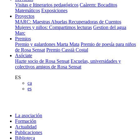
Visitas e Itinerarios pedagógicos
Caàrem: Bocaditos
Matemáticos
Exposiciones
Proyectos
MARC: Maestras Abuelas Recuperadoras de Cuentos
Mujeres y niños: Compartimos lecturas
Gestion del agua
Marc
Premios
Premio y galardones Marta Mata
Premio de poesía para niños
de Rosa Sensat
Premio Cassià Costal
Asóciate
Hazte socio de Rosa Sensat
Escuelas, universidades y
colectivos amigos de Rosa Sensat
ES
ca
es
La asociación
Formación
Actualidad
Publicaciones
Biblioteca