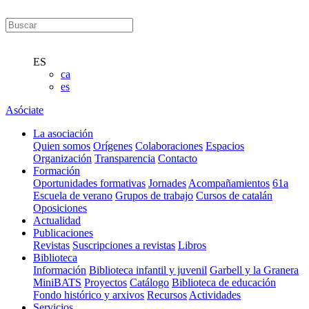
ES
ca
es
Asóciate
La asociación
Quien somos
Orígenes
Colaboraciones
Espacios
Organización
Transparencia
Contacto
Formación
Oportunidades formativas
Jornades
Acompañamientos
61a
Escuela de verano
Grupos de trabajo
Cursos de catalán
Oposiciones
Actualidad
Publicaciones
Revistas
Suscripciones a revistas
Libros
Biblioteca
Información
Biblioteca infantil y juvenil
Garbell y la Granera
MiniBATS
Proyectos
Catálogo
Biblioteca de educación
Fondo histórico y arxivos
Recursos
Actividades
Servicios