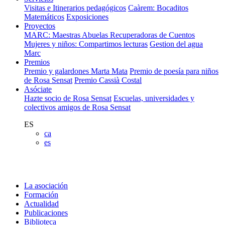
Visitas e Itinerarios pedagógicos
Caàrem: Bocaditos
Matemáticos
Exposiciones
Proyectos
MARC: Maestras Abuelas Recuperadoras de Cuentos
Mujeres y niños: Compartimos lecturas
Gestion del agua
Marc
Premios
Premio y galardones Marta Mata
Premio de poesía para niños
de Rosa Sensat
Premio Cassià Costal
Asóciate
Hazte socio de Rosa Sensat
Escuelas, universidades y
colectivos amigos de Rosa Sensat
ES
ca
es
La asociación
Formación
Actualidad
Publicaciones
Biblioteca