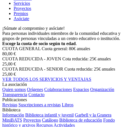
Servicios
Proyectos
Premios
Asóciate
¡Súmate al compromiso y asóciate!
Para personas individuales miembros de la comunidad educativa y
grupos de personas vinculadas a un centro educativo o institución.
Escoge la cuota de socio según tu edad
.
CUOTA GENERAL
Cuota general: 80€ anuales
80,00 €
CUOTA REDUCIDA - JOVEN
Cota reducida: 25€ anuales
25,00 €
CUOTA REDUCIDA - SENIOR
Cuota reducida: 25€ anuales
25,00 €
VER TODOS LOS SERVICIOS Y VENTAJAS
La asociación
Quien somos
Orígenes
Colaboraciones
Espacios
Organización
Transparencia
Contacto
Publicaciones
Revistas
Suscripciones a revistas
Libros
Biblioteca
Información
Biblioteca infantil y juvenil
Garbell y la Granera
MiniBATS
Proyectos
Catálogo
Biblioteca de educación
Fondo
histórico y arxivos
Recursos
Actividades