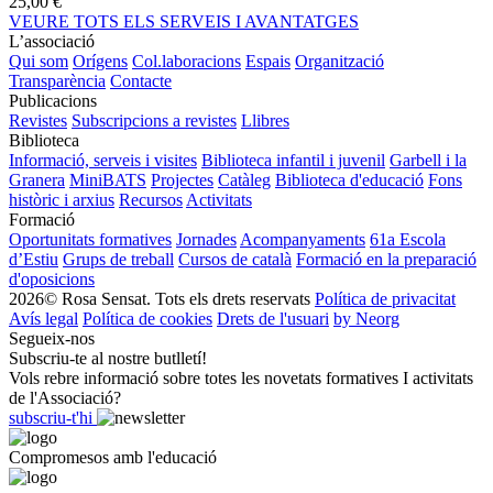
25,00 €
VEURE TOTS ELS SERVEIS I AVANTATGES
L’associació
Qui som
Orígens
Col.laboracions
Espais
Organització
Transparència
Contacte
Publicacions
Revistes
Subscripcions a revistes
Llibres
Biblioteca
Informació, serveis i visites
Biblioteca infantil i juvenil
Garbell i la
Granera
MiniBATS
Projectes
Catàleg
Biblioteca d'educació
Fons
històric i arxius
Recursos
Activitats
Formació
Oportunitats formatives
Jornades
Acompanyaments
61a Escola
d’Estiu
Grups de treball
Cursos de català
Formació en la preparació
d'oposicions
2026© Rosa Sensat. Tots els drets reservats
Política de privacitat
Avís legal
Política de cookies
Drets de l'usuari
by Neorg
Segueix-nos
Subscriu-te al nostre butlletí!
Vols rebre informació sobre totes les novetats formatives I activitats
de l'Associació?
subscriu-t'hi
Compromesos amb l'educació