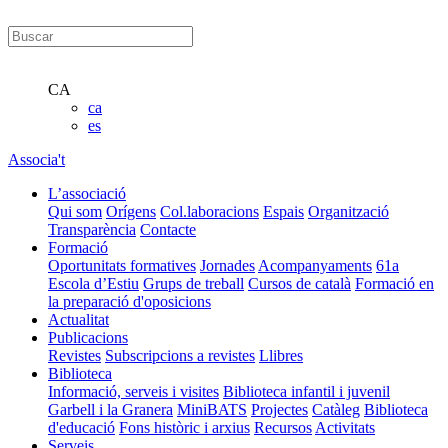
CA
ca
es
Associa't
L’associació
Qui som
Orígens
Col.laboracions
Espais
Organització
Transparència
Contacte
Formació
Oportunitats formatives
Jornades
Acompanyaments
61a
Escola d’Estiu
Grups de treball
Cursos de català
Formació en
la preparació d'oposicions
Actualitat
Publicacions
Revistes
Subscripcions a revistes
Llibres
Biblioteca
Informació, serveis i visites
Biblioteca infantil i juvenil
Garbell i la Granera
MiniBATS
Projectes
Catàleg
Biblioteca
d'educació
Fons històric i arxius
Recursos
Activitats
Serveis