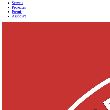
Serveis
Projectes
Premis
Associa't