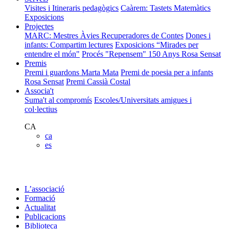
Visites i Itineraris pedagògics
Caàrem: Tastets Matemàtics
Exposicions
Projectes
MARC: Mestres Àvies Recuperadores de Contes
Dones i
infants: Compartim lectures
Exposicions “Mirades per
entendre el món"
Procés "Repensem"
150 Anys Rosa Sensat
Premis
Premi i guardons Marta Mata
Premi de poesia per a infants
Rosa Sensat
Premi Cassià Costal
Associa't
Suma't al compromís
Escoles/Universitats amigues i
col·lectius
CA
ca
es
L’associació
Formació
Actualitat
Publicacions
Biblioteca