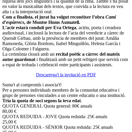
riquesa dels jocs lingüístics i la qualitat de la rima. També s’ha posat
en valor la musicalitat dels textos, que convida a la lectura en veu
alta i a la interpretació oral.
Com a finalista, el jurat ha volgut reconèixer l’obra
Camí
d’espàrrecs
, de Montse Homs Aumatell.
L’acte estarà conduït per Eva Ortega
, actriu, poeta i creadora
audiovisual, i inclourà la lectura de l’acta del veredicte a càrrec de
Queralt Girbau, amb la presència de membres del jurat: Amàlia
Ramoneda, Glòria Bordons, Isabel Minguillón, Helena García i
Olga Colomer i Falguera.
La cerimònia clourà amb un
recital poètic a càrrec del mateix
autor guardonat
i finalitzarà amb un petit refrigeri que servirà com
a espai de trobada i celebració entre participants i assistents.
Descarrega't la invitació en PDF
Suma't al compromís i associa't!
Per a persones individuals membres de la comunitat educativa i
grups de persones vinculades a un centre educatiu o una institució.
Tria la quota de soci segons la teva edat
.
QUOTA GENERAL
Quota general: 80€ anuals
80,00 €
QUOTA REDUIDA - JOVE
Quota reduida: 25€ anuals
25,00 €
QUOTA REDUIDA - SÈNIOR
Quota reduida: 25€ anuals