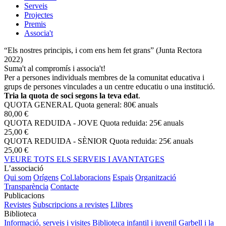
Serveis
Projectes
Premis
Associa't
“Els nostres principis, i com ens hem fet grans” (Junta Rectora
2022)
Suma't al compromís i associa't!
Per a persones individuals membres de la comunitat educativa i
grups de persones vinculades a un centre educatiu o una institució.
Tria la quota de soci segons la teva edat
.
QUOTA GENERAL
Quota general: 80€ anuals
80,00 €
QUOTA REDUIDA - JOVE
Quota reduida: 25€ anuals
25,00 €
QUOTA REDUIDA - SÈNIOR
Quota reduida: 25€ anuals
25,00 €
VEURE TOTS ELS SERVEIS I AVANTATGES
L’associació
Qui som
Orígens
Col.laboracions
Espais
Organització
Transparència
Contacte
Publicacions
Revistes
Subscripcions a revistes
Llibres
Biblioteca
Informació, serveis i visites
Biblioteca infantil i juvenil
Garbell i la