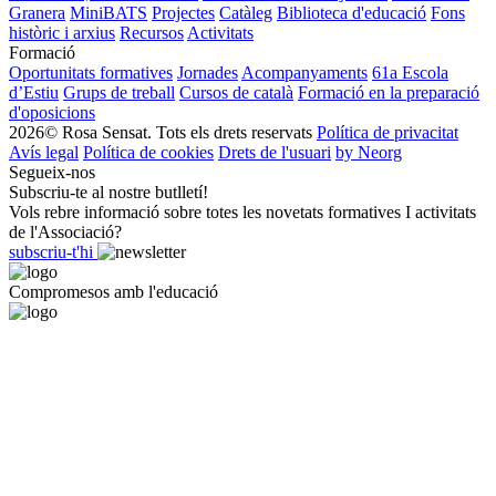
Granera
MiniBATS
Projectes
Catàleg
Biblioteca d'educació
Fons
històric i arxius
Recursos
Activitats
Formació
Oportunitats formatives
Jornades
Acompanyaments
61a Escola
d’Estiu
Grups de treball
Cursos de català
Formació en la preparació
d'oposicions
2026© Rosa Sensat. Tots els drets reservats
Política de privacitat
Avís legal
Política de cookies
Drets de l'usuari
by Neorg
Segueix-nos
Subscriu-te al nostre butlletí!
Vols rebre informació sobre totes les novetats formatives I activitats
de l'Associació?
subscriu-t'hi
Compromesos amb l'educació