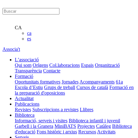
CA
ca
es
Associa't
L’associació
Qui som
Orígens
Col.laboracions
Espais
Organització
Transparència
Contacte
Formació
Oportunitats formatives
Jornades
Acompanyaments
61a
Escola d’Estiu
Grups de treball
Cursos de català
Formació en
la preparació d'oposicions
Actualitat
Publicacions
Revistes
Subscripcions a revistes
Llibres
Biblioteca
Informació, serveis i visites
Biblioteca infantil i juvenil
Garbell i la Granera
MiniBATS
Projectes
Catàleg
Biblioteca
d'educació
Fons històric i arxius
Recursos
Activitats
Serveis