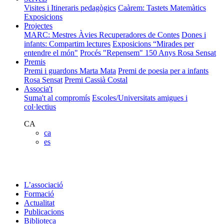
Visites i Itineraris pedagògics
Caàrem: Tastets Matemàtics
Exposicions
Projectes
MARC: Mestres Àvies Recuperadores de Contes
Dones i
infants: Compartim lectures
Exposicions “Mirades per
entendre el món"
Procés "Repensem"
150 Anys Rosa Sensat
Premis
Premi i guardons Marta Mata
Premi de poesia per a infants
Rosa Sensat
Premi Cassià Costal
Associa't
Suma't al compromís
Escoles/Universitats amigues i
col·lectius
CA
ca
es
L’associació
Formació
Actualitat
Publicacions
Biblioteca