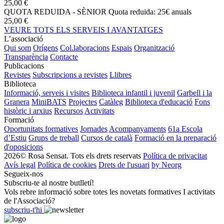
25,00 €
QUOTA REDUIDA - SÈNIOR
Quota reduida: 25€ anuals
25,00 €
VEURE TOTS ELS SERVEIS I AVANTATGES
L’associació
Qui som
Orígens
Col.laboracions
Espais
Organització
Transparència
Contacte
Publicacions
Revistes
Subscripcions a revistes
Llibres
Biblioteca
Informació, serveis i visites
Biblioteca infantil i juvenil
Garbell i la
Granera
MiniBATS
Projectes
Catàleg
Biblioteca d'educació
Fons
històric i arxius
Recursos
Activitats
Formació
Oportunitats formatives
Jornades
Acompanyaments
61a Escola
d’Estiu
Grups de treball
Cursos de català
Formació en la preparació
d'oposicions
2026© Rosa Sensat. Tots els drets reservats
Política de privacitat
Avís legal
Política de cookies
Drets de l'usuari
by Neorg
Segueix-nos
Subscriu-te al nostre butlletí!
Vols rebre informació sobre totes les novetats formatives I activitats
de l'Associació?
subscriu-t'hi