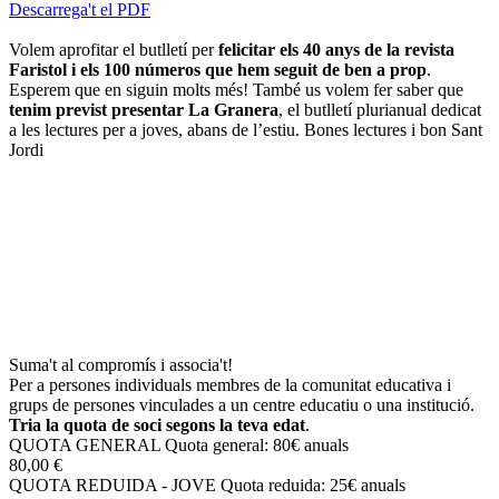
Descarrega't el PDF
Volem aprofitar el butlletí per
felicitar els 40 anys de la revista
Faristol i els 100 números que hem seguit de ben a prop
.
Esperem que en siguin molts més! També us volem fer saber que
tenim previst presentar La Granera
, el butlletí plurianual dedicat
a les lectures per a joves, abans de l’estiu. Bones lectures i bon Sant
Jordi
Suma't al compromís i associa't!
Per a persones individuals membres de la comunitat educativa i
grups de persones vinculades a un centre educatiu o una institució.
Tria la quota de soci segons la teva edat
.
QUOTA GENERAL
Quota general: 80€ anuals
80,00 €
QUOTA REDUIDA - JOVE
Quota reduida: 25€ anuals