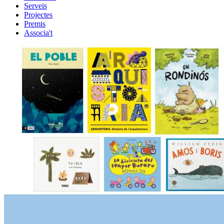
Serveis
Projectes
Premis
Associa't