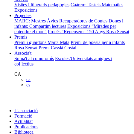
Visites i Itineraris pedagògics
Caàrem: Tastets Matemàtics
Exposicions
Projectes
MARC: Mestres Àvies Recuperadores de Contes
Dones i
infants: Compartim lectures
Exposicions “Mirades per
entendre el món"
Procés "Repensem"
150 Anys Rosa Sensat
Premis
Premi i guardons Marta Mata
Premi de poesia per a infants
Rosa Sensat
Premi Cassià Costal
Associa't
Suma't al compromís
Escoles/Universitats amigues i
col·lectius
CA
ca
es
L’associació
Formació
Actualitat
Publicacions
Biblioteca