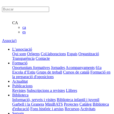
CA
ca
es
Associa't
L’associació
Qui som
Orígens
Col.laboracions
Espais
Organització
Transparència
Contacte
Formació
Oportunitats formatives
Jornades
Acompanyaments
61a
Escola d’Estiu
Grups de treball
Cursos de català
Formació en
la preparació d'oposicions
Actualitat
Publicacions
Revistes
Subscripcions a revistes
Llibres
Biblioteca
Informació, serveis i visites
Biblioteca infantil i juvenil
Garbell i la Granera
MiniBATS
Projectes
Catàleg
Biblioteca
d'educació
Fons històric i arxius
Recursos
Activitats
Serveis