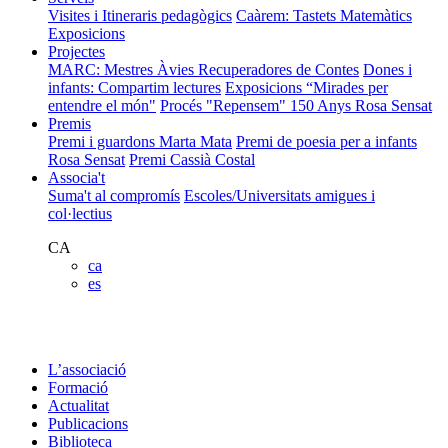
Visites i Itineraris pedagògics
Caàrem: Tastets Matemàtics
Exposicions
Projectes
MARC: Mestres Àvies Recuperadores de Contes
Dones i
infants: Compartim lectures
Exposicions “Mirades per
entendre el món"
Procés "Repensem"
150 Anys Rosa Sensat
Premis
Premi i guardons Marta Mata
Premi de poesia per a infants
Rosa Sensat
Premi Cassià Costal
Associa't
Suma't al compromís
Escoles/Universitats amigues i
col·lectius
CA
ca
es
L’associació
Formació
Actualitat
Publicacions
Biblioteca