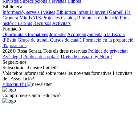
Revistes
Subscripcions a revistes
Llibres
Biblioteca
Informació, serveis i visites
Biblioteca infantil i juvenil
Garbell i la
Granera
MiniBATS
Projectes
Catàleg
Biblioteca d'educació
Fons
històric i arxius
Recursos
Activitats
Formació
Oportunitats formatives
Jornades
Acompanyaments
61a Escola
d’Estiu
Grups de treball
Cursos de català
Formació en la preparació
d'oposicions
2026© Rosa Sensat. Tots els drets reservats
Política de privacitat
Avís legal
Política de cookies
Drets de l'usuari
by Neorg
Segueix-nos
Subscriu-te al nostre butlletí!
Vols rebre informació sobre totes les novetats formatives I activitats
de l'Associació?
subscriu-t'hi
Compromesos amb l'educació