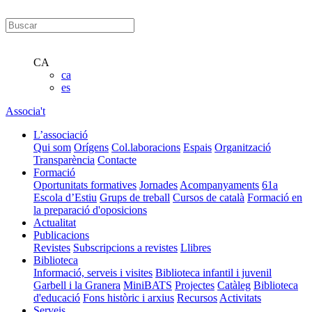
CA
ca
es
Associa't
L’associació
Qui som
Orígens
Col.laboracions
Espais
Organització
Transparència
Contacte
Formació
Oportunitats formatives
Jornades
Acompanyaments
61a
Escola d’Estiu
Grups de treball
Cursos de català
Formació en
la preparació d'oposicions
Actualitat
Publicacions
Revistes
Subscripcions a revistes
Llibres
Biblioteca
Informació, serveis i visites
Biblioteca infantil i juvenil
Garbell i la Granera
MiniBATS
Projectes
Catàleg
Biblioteca
d'educació
Fons històric i arxius
Recursos
Activitats
Serveis