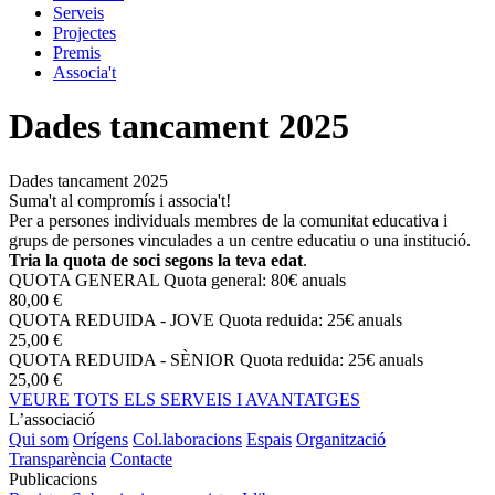
Serveis
Projectes
Premis
Associa't
Dades tancament 2025
Dades tancament 2025
Suma't al compromís i associa't!
Per a persones individuals membres de la comunitat educativa i
grups de persones vinculades a un centre educatiu o una institució.
Tria la quota de soci segons la teva edat
.
QUOTA GENERAL
Quota general: 80€ anuals
80,00 €
QUOTA REDUIDA - JOVE
Quota reduida: 25€ anuals
25,00 €
QUOTA REDUIDA - SÈNIOR
Quota reduida: 25€ anuals
25,00 €
VEURE TOTS ELS SERVEIS I AVANTATGES
L’associació
Qui som
Orígens
Col.laboracions
Espais
Organització
Transparència
Contacte
Publicacions