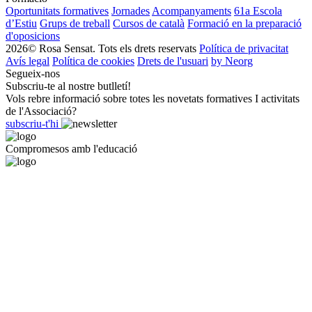
Oportunitats formatives
Jornades
Acompanyaments
61a Escola
d’Estiu
Grups de treball
Cursos de català
Formació en la preparació
d'oposicions
2026© Rosa Sensat. Tots els drets reservats
Política de privacitat
Avís legal
Política de cookies
Drets de l'usuari
by Neorg
Segueix-nos
Subscriu-te al nostre butlletí!
Vols rebre informació sobre totes les novetats formatives I activitats
de l'Associació?
subscriu-t'hi
Compromesos amb l'educació