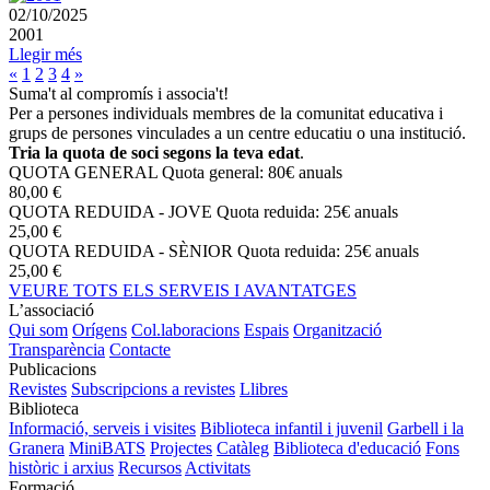
02/10/2025
2001
Llegir més
«
1
2
3
4
»
Suma't al compromís i associa't!
Per a persones individuals membres de la comunitat educativa i
grups de persones vinculades a un centre educatiu o una institució.
Tria la quota de soci segons la teva edat
.
QUOTA GENERAL
Quota general: 80€ anuals
80,00 €
QUOTA REDUIDA - JOVE
Quota reduida: 25€ anuals
25,00 €
QUOTA REDUIDA - SÈNIOR
Quota reduida: 25€ anuals
25,00 €
VEURE TOTS ELS SERVEIS I AVANTATGES
L’associació
Qui som
Orígens
Col.laboracions
Espais
Organització
Transparència
Contacte
Publicacions
Revistes
Subscripcions a revistes
Llibres
Biblioteca
Informació, serveis i visites
Biblioteca infantil i juvenil
Garbell i la
Granera
MiniBATS
Projectes
Catàleg
Biblioteca d'educació
Fons
històric i arxius
Recursos
Activitats
Formació