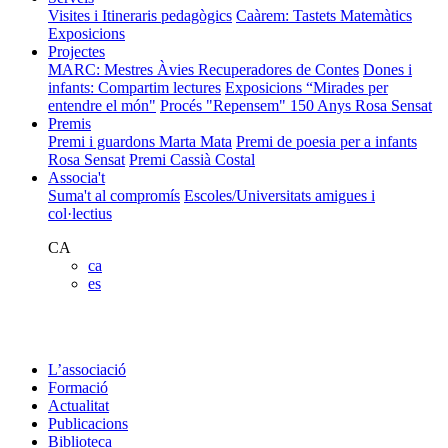
Visites i Itineraris pedagògics
Caàrem: Tastets Matemàtics
Exposicions
Projectes
MARC: Mestres Àvies Recuperadores de Contes
Dones i
infants: Compartim lectures
Exposicions “Mirades per
entendre el món"
Procés "Repensem"
150 Anys Rosa Sensat
Premis
Premi i guardons Marta Mata
Premi de poesia per a infants
Rosa Sensat
Premi Cassià Costal
Associa't
Suma't al compromís
Escoles/Universitats amigues i
col·lectius
CA
ca
es
L’associació
Formació
Actualitat
Publicacions
Biblioteca