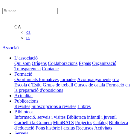
CA
ca
es
Associa't
L’associació
Qui som
Orígens
Col.laboracions
Espais
Organització
Transparència
Contacte
Formació
Oportunitats formatives
Jornades
Acompanyaments
61a
Escola d’Estiu
Grups de treball
Cursos de català
Formació en
la preparació d'oposicions
Actualitat
Publicacions
Revistes
Subscripcions a revistes
Llibres
Biblioteca
Informació, serveis i visites
Biblioteca infantil i juvenil
Garbell i la Granera
MiniBATS
Projectes
Catàleg
Biblioteca
d'educació
Fons històric i arxius
Recursos
Activitats
Serveis