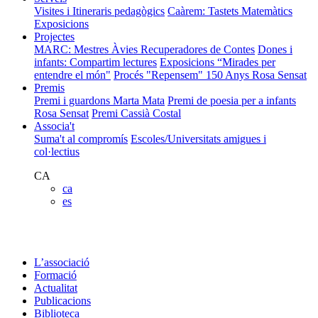
Visites i Itineraris pedagògics
Caàrem: Tastets Matemàtics
Exposicions
Projectes
MARC: Mestres Àvies Recuperadores de Contes
Dones i
infants: Compartim lectures
Exposicions “Mirades per
entendre el món"
Procés "Repensem"
150 Anys Rosa Sensat
Premis
Premi i guardons Marta Mata
Premi de poesia per a infants
Rosa Sensat
Premi Cassià Costal
Associa't
Suma't al compromís
Escoles/Universitats amigues i
col·lectius
CA
ca
es
L’associació
Formació
Actualitat
Publicacions
Biblioteca