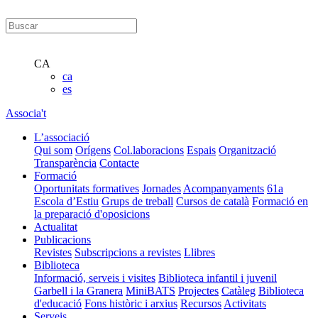
CA
ca
es
Associa't
L’associació
Qui som
Orígens
Col.laboracions
Espais
Organització
Transparència
Contacte
Formació
Oportunitats formatives
Jornades
Acompanyaments
61a
Escola d’Estiu
Grups de treball
Cursos de català
Formació en
la preparació d'oposicions
Actualitat
Publicacions
Revistes
Subscripcions a revistes
Llibres
Biblioteca
Informació, serveis i visites
Biblioteca infantil i juvenil
Garbell i la Granera
MiniBATS
Projectes
Catàleg
Biblioteca
d'educació
Fons històric i arxius
Recursos
Activitats
Serveis