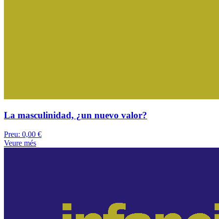
La masculinidad, ¿un nuevo valor?
Preu:
0,00 €
Veure més