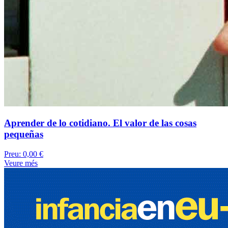
Aprender de lo cotidiano. El valor de las cosas
pequeñas
Preu:
0,00 €
Veure més