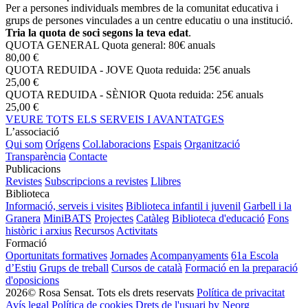
Per a persones individuals membres de la comunitat educativa i
grups de persones vinculades a un centre educatiu o una institució.
Tria la quota de soci segons la teva edat
.
QUOTA GENERAL
Quota general: 80€ anuals
80,00 €
QUOTA REDUIDA - JOVE
Quota reduida: 25€ anuals
25,00 €
QUOTA REDUIDA - SÈNIOR
Quota reduida: 25€ anuals
25,00 €
VEURE TOTS ELS SERVEIS I AVANTATGES
L’associació
Qui som
Orígens
Col.laboracions
Espais
Organització
Transparència
Contacte
Publicacions
Revistes
Subscripcions a revistes
Llibres
Biblioteca
Informació, serveis i visites
Biblioteca infantil i juvenil
Garbell i la
Granera
MiniBATS
Projectes
Catàleg
Biblioteca d'educació
Fons
històric i arxius
Recursos
Activitats
Formació
Oportunitats formatives
Jornades
Acompanyaments
61a Escola
d’Estiu
Grups de treball
Cursos de català
Formació en la preparació
d'oposicions
2026© Rosa Sensat. Tots els drets reservats
Política de privacitat
Avís legal
Política de cookies
Drets de l'usuari
by Neorg