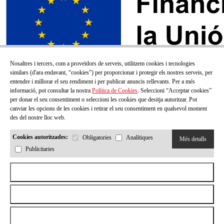
Nosaltres i tercers, com a proveïdors de serveis, utilitzem cookies i tecnologies
similars (d'ara endavant, “cookies”) per proporcionar i protegir els nostres serveis, per
entendre i millorar el seu rendiment i per publicar anuncis rellevants. Per a més
informació, pot consultar la nostra
Política de Cookies
. Seleccioni “Acceptar cookies”
per donar el seu consentiment o seleccioni les cookies que desitja autoritzar. Pot
canviar les opcions de les cookies i retirar el seu consentiment en qualsevol moment
des del nostre lloc web.
Cookies autoritzades:
Obligatories
Analítiques
Més detalls
Publicitaries
SUBSCRIU-TE AL NOSTRE BUTLLETÍ!
Aceptar todas las cookies
Correu electrónic
Rebutjar totes les cookies
Permetre la selecció
He llegit i accepto la
Política de privacitat