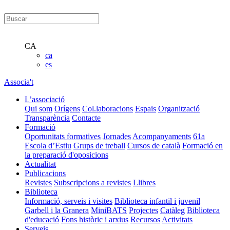
CA
ca
es
Associa't
L’associació
Qui som
Orígens
Col.laboracions
Espais
Organització
Transparència
Contacte
Formació
Oportunitats formatives
Jornades
Acompanyaments
61a
Escola d’Estiu
Grups de treball
Cursos de català
Formació en
la preparació d'oposicions
Actualitat
Publicacions
Revistes
Subscripcions a revistes
Llibres
Biblioteca
Informació, serveis i visites
Biblioteca infantil i juvenil
Garbell i la Granera
MiniBATS
Projectes
Catàleg
Biblioteca
d'educació
Fons històric i arxius
Recursos
Activitats
Serveis