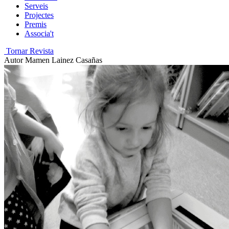
Serveis
Projectes
Premis
Associa't
Tornar Revista
Autor
Mamen Lainez Casañas