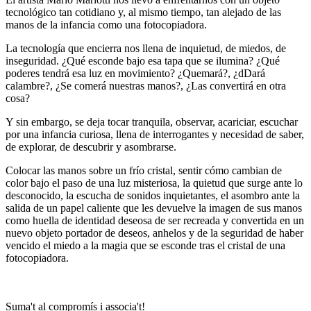
tecnológico tan cotidiano y, al mismo tiempo, tan alejado de las
manos de la infancia como una fotocopiadora.
La tecnología que encierra nos llena de inquietud, de miedos, de
inseguridad. ¿Qué esconde bajo esa tapa que se ilumina? ¿Qué
poderes tendrá esa luz en movimiento? ¿Quemará?, ¿dDará
calambre?, ¿Se comerá nuestras manos?, ¿Las convertirá en otra
cosa?
Y sin embargo, se deja tocar tranquila, observar, acariciar, escuchar
por una infancia curiosa, llena de interrogantes y necesidad de saber,
de explorar, de descubrir y asombrarse.
Colocar las manos sobre un frío cristal, sentir cómo cambian de
color bajo el paso de una luz misteriosa, la quietud que surge ante lo
desconocido, la escucha de sonidos inquietantes, el asombro ante la
salida de un papel caliente que les devuelve la imagen de sus manos
como huella de identidad
deseosa de ser recreada y convertida en un
nuevo objeto portador de deseos, anhelos y de la seguridad de haber
vencido el miedo a
la magia que se esconde tras el cristal de una
fotocopiadora.
Suma't al compromís i associa't!