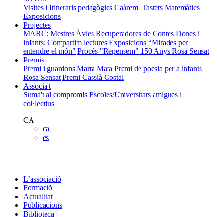
Visites i Itineraris pedagògics
Caàrem: Tastets Matemàtics
Exposicions
Projectes
MARC: Mestres Àvies Recuperadores de Contes
Dones i
infants: Compartim lectures
Exposicions “Mirades per
entendre el món"
Procés "Repensem"
150 Anys Rosa Sensat
Premis
Premi i guardons Marta Mata
Premi de poesia per a infants
Rosa Sensat
Premi Cassià Costal
Associa't
Suma't al compromís
Escoles/Universitats amigues i
col·lectius
CA
ca
es
L’associació
Formació
Actualitat
Publicacions
Biblioteca