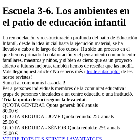
Escuela 3-6. Los ambientes en
el patio de educación infantil
La remodelación y reestructuración profunda del patio de Educación
Infantil, desde la idea inicial hasta la ejecución material, se ha
llevado a cabo a lo largo de dos cursos. Ha sido un proceso en el
que hemos primado la colaboración y el pensamiento conjunto entre
familiares, maestros y niños, y si bien es cierto que es un proyecto
abierto a futuras mejoras, también hemos de reseñar que las modif...
Vols llegir aquest article? No esperis més i
fes-te subscriptor
de les
nostre revistes!
Suma't al compromís i associa't!
Per a persones individuals membres de la comunitat educativa i
grups de persones vinculades a un centre educatiu o una institució.
Tria la quota de soci segons la teva edat
.
QUOTA GENERAL
Quota general: 80€ anuals
80,00 €
QUOTA REDUIDA - JOVE
Quota reduida: 25€ anuals
25,00 €
QUOTA REDUIDA - SÈNIOR
Quota reduida: 25€ anuals
25,00 €
VEURE TOTS ELS SERVEIS I AVANTATGES