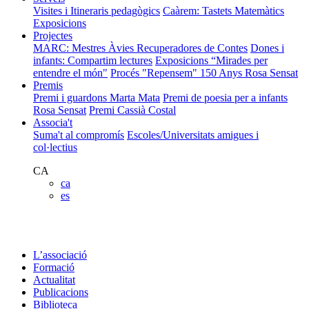
Visites i Itineraris pedagògics
Caàrem: Tastets Matemàtics
Exposicions
Projectes
MARC: Mestres Àvies Recuperadores de Contes
Dones i
infants: Compartim lectures
Exposicions “Mirades per
entendre el món"
Procés "Repensem"
150 Anys Rosa Sensat
Premis
Premi i guardons Marta Mata
Premi de poesia per a infants
Rosa Sensat
Premi Cassià Costal
Associa't
Suma't al compromís
Escoles/Universitats amigues i
col·lectius
CA
ca
es
L’associació
Formació
Actualitat
Publicacions
Biblioteca