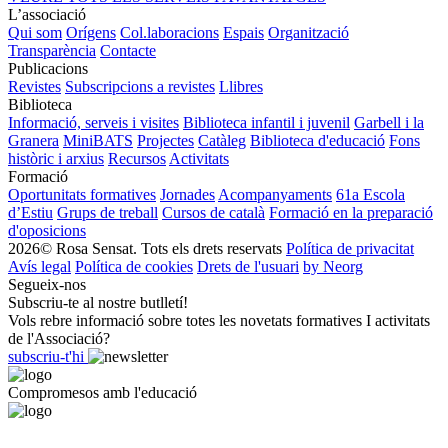
L’associació
Qui som
Orígens
Col.laboracions
Espais
Organització
Transparència
Contacte
Publicacions
Revistes
Subscripcions a revistes
Llibres
Biblioteca
Informació, serveis i visites
Biblioteca infantil i juvenil
Garbell i la
Granera
MiniBATS
Projectes
Catàleg
Biblioteca d'educació
Fons
històric i arxius
Recursos
Activitats
Formació
Oportunitats formatives
Jornades
Acompanyaments
61a Escola
d’Estiu
Grups de treball
Cursos de català
Formació en la preparació
d'oposicions
2026© Rosa Sensat. Tots els drets reservats
Política de privacitat
Avís legal
Política de cookies
Drets de l'usuari
by Neorg
Segueix-nos
Subscriu-te al nostre butlletí!
Vols rebre informació sobre totes les novetats formatives I activitats
de l'Associació?
subscriu-t'hi
Compromesos amb l'educació