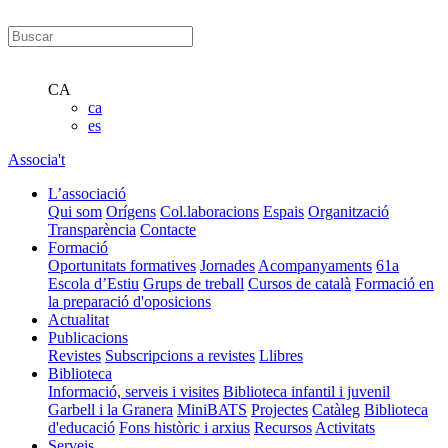
CA
ca
es
Associa't
L’associació
Qui som
Orígens
Col.laboracions
Espais
Organització
Transparència
Contacte
Formació
Oportunitats formatives
Jornades
Acompanyaments
61a
Escola d’Estiu
Grups de treball
Cursos de català
Formació en
la preparació d'oposicions
Actualitat
Publicacions
Revistes
Subscripcions a revistes
Llibres
Biblioteca
Informació, serveis i visites
Biblioteca infantil i juvenil
Garbell i la Granera
MiniBATS
Projectes
Catàleg
Biblioteca
d'educació
Fons històric i arxius
Recursos
Activitats
Serveis