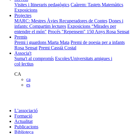
Visites i Itineraris pedagògics
Caàrem: Tastets Matemàtics
Exposicions
Projectes
MARC: Mestres Àvies Recuperadores de Contes
Dones i
infants: Compartim lectures
Exposicions “Mirades per
entendre el món"
Procés "Repensem"
150 Anys Rosa Sensat
Premis
Premi i guardons Marta Mata
Premi de poesia per a infants
Rosa Sensat
Premi Cassià Costal
Associa't
Suma't al compromís
Escoles/Universitats amigues i
col·lectius
CA
ca
es
L’associació
Formació
Actualitat
Publicacions
Biblioteca