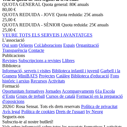
QUOTA GENERAL
Quota general: 80€ anuals
80,00 €
QUOTA REDUIDA - JOVE
Quota reduida: 25€ anuals
25,00 €
QUOTA REDUIDA - SÈNIOR
Quota reduida: 25€ anuals
25,00 €
VEURE TOTS ELS SERVEIS I AVANTATGES
L’associació
Qui som
Orígens
Col.laboracions
Espais
Organització
Transparència
Contacte
Publicacions
Revistes
Subscripcions a revistes
Llibres
Biblioteca
Informació, serveis i visites
Biblioteca infantil i juvenil
Garbell i la
Granera
MiniBATS
Projectes
Catàleg
Biblioteca d'educació
Fons
històric i arxius
Recursos
Activitats
Formació
Oportunitats formatives
Jornades
Acompanyaments
61a Escola
d’Estiu
Grups de treball
Cursos de català
Formació en la preparació
d'oposicions
2026© Rosa Sensat. Tots els drets reservats
Política de privacitat
Avís legal
Política de cookies
Drets de l'usuari
by Neorg
Segueix-nos
Subscriu-te al nostre butlletí!
Vols rebre informació sobre totes les novetats formatives I activitats