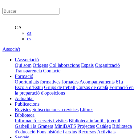
CA
ca
es
Associa't
L’associació
Qui som
Orígens
Col.laboracions
Espais
Organització
Transparència
Contacte
Formació
Oportunitats formatives
Jornades
Acompanyaments
61a
Escola d’Estiu
Grups de treball
Cursos de català
Formació en
la preparació d'oposicions
Actualitat
Publicacions
Revistes
Subscripcions a revistes
Llibres
Biblioteca
Informació, serveis i visites
Biblioteca infantil i juvenil
Garbell i la Granera
MiniBATS
Projectes
Catàleg
Biblioteca
d'educació
Fons històric i arxius
Recursos
Activitats
Serveis