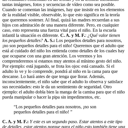
tantas imágenes, fotos y secuencias de vídeo como sea posible.
Cuando se comentan las imágenes, hay que insistir en los elementos
de la realidad visible, observable, lo que esto significa en la teoría
que queremos sostener. Al final, quizá las madres recuerdan a sus
hijos con admiración de una manera diferente. Pero, en cualquier
caso, esto representa una fuerza vital para el niño. En la escuela
infantil la situación es diferente.
C. A. y M. F.
:
¿Qué valor tienen
los pequeños detalles?
A. S.:
Los pequeños detalles para nosotros,
¡no son pequeños detalles para el niño! Queremos que el adulto que
está al cuidado del niño los entienda como detalles de los cuales hay
que ocuparse con una gran atención. Los veremos y los
comprenderemos si estamos muy atentos al mínimo gesto del niño.
Por ejemplo: está jugando, se frota los ojos: está cansado. Si el
adulto lo ve y lo comprende, pondrá al niño en la cama para que
descanse. Lo hará antes de que tenga que llorar. Además,
inconscientemente, el niño sabe que el adulto lo observa y satisface
sus necesidades: esto le da un sentimiento de seguridad. Otro
ejemplo: el adulto dobla bien la manga de la camisa para que el niño
pueda manipular o hacer la pipa sin impedimentos, etc.
“Los pequeños detalles para nosotros, ¡no son
pequeños detalles para el niño! ”
C. A. y M. F.:
Y este es un segundo paso. Estar atentos a este tipo
de detalles, estar atentos porque para el niño esto también tiene una