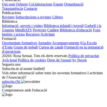
Qui som
Orígens
Col.laboracions
Espais
Organització
Transparència
Contacte
Publicacions
Revistes
Subscripcions a revistes
Llibres
Biblioteca
Informació, serveis i visites
Biblioteca infantil i juvenil
Garbell i la
Granera
MiniBATS
Projectes
Catàleg
Biblioteca d'educació
Fons
històric i arxius
Recursos
Activitats
Formació
Oportunitats formatives
Jornades
Acompanyaments
61a Escola
d’Estiu
Grups de treball
Cursos de català
Formació en la preparació
d'oposicions
2026© Rosa Sensat. Tots els drets reservats
Política de privacitat
Avís legal
Política de cookies
Drets de l'usuari
by Neorg
Segueix-nos
Subscriu-te al nostre butlletí!
Vols rebre informació sobre totes les novetats formatives I activitats
de l'Associació?
subscriu-t'hi
Compromesos amb l'educació