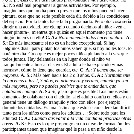
S.:
No está mal programar algunas actividades. Por ejemplo,
imaginemos que un día puedo prever que los niños pueden hacer
pintura, cosa que no sería posible cada día debido a las condiciones
del espacio. Por lo tanto, hace falta programarlo. Pero otra cosa sería
dirigir una actividad, por ejemplo cuando decimos al niño: «ven a
hacer pintura», mientras que quizás en aquel momento ¡no tiene
ningún interés en ello!
C. A.:
Normalmente todos hacen pintura.
A.
S.:
Es más interesante si no es un hecho excepcional. Si hay
«algunos días» para pintar, los niños saben que, si hoy no les toca, lo
hará otro día. Creo que es mejor pocos niños pintando a la vez que
todos juntos. Hay delantales en un lugar donde el niño va
tranquilamente a buscar el suyo. El adulto le ha explicado «unas
normas», cómo lo tiene que guardar, etc.
C. A.:
Y tienen que ser
mayores.
A. S.:
Más bien hacia los 2 o 3 años.
C. A.:
Normalmente
lo hacemos a los 2, 3 años, en primavera y verano, cuando ya son
más mayores, pero no puedes pedirles que te entiendan, que
colaboren contigo.
A. S.:
Sí, ¡claro que es posible! Los niños están
contentos de colaborar con el adulto, si el adulto confía en ellos y en
general tiene un diálogo tranquilo y rico con ellos, por ejemplo
durante los cuidados. Es una lástima que esto se considere tan difícil
tanto para los niños como para los adultos… ¡Sobre todo para los
adultos!
C. A.:
Cuando das valor a la vida cotidiana priorizas otras
cosas.
A. S
.: Esto es lo que propongo en un curso de formación: los
participantes tienen que imaginar qué le pasa a un niño desde la