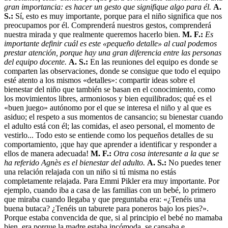
gran importancia: es hacer un gesto que signifique algo para él.
A.
S.:
Sí, esto es muy importante, porque para el niño significa que nos
preocupamos por él. Comprenderá nuestros gestos, comprenderá
nuestra mirada y que realmente queremos hacerlo bien.
M. F.:
Es
importante definir cuál es este «pequeño detalle» al cual podemos
prestar atención, porque hay una gran diferencia entre las personas
del equipo docente.
A. S.:
En las reuniones del equipo es donde se
comparten las observaciones, donde se consigue que todo el equipo
esté atento a los mismos «detalles»: compartir ideas sobre el
bienestar del niño que también se basan en el conocimiento, como
los movimientos libres, armoniosos y bien equilibrados; qué es el
«buen juego» autónomo por el que se interesa el niño y al que es
asiduo; el respeto a sus momentos de cansancio; su bienestar cuando
el adulto está con él; las comidas, el aseo personal, el momento de
vestirlo... Todo esto se entiende como los pequeños detalles de su
comportamiento, ¡que hay que aprender a identificar y responder a
ellos de manera adecuada!
M. F.:
Otra cosa interesante a la que se
ha referido Agnès es el bienestar del adulto.
A. S.:
No puedes tener
una relación relajada con un niño si tú misma no estás
completamente relajada. Para Emmi Pikler era muy importante. Por
ejemplo, cuando iba a casa de las familias con un bebé, lo primero
que miraba cuando llegaba y que preguntaba era: «¿Tenéis una
buena butaca? ¿Tenéis un taburete para poneros bajo los pies?».
Porque estaba convencida de que, si al principio el bebé no mamaba
bien, era porque la madre estaba incómoda, se cansaba e