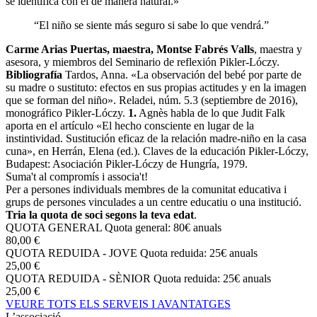
se identifica con él de manera natural.»
“El niño se siente más seguro si sabe lo que vendrá.”
Carme Arias Puertas, maestra, Montse Fabrés Valls
, maestra y
asesora, y miembros del Seminario de reflexión Pikler-Lóczy.
Bibliografía
Tardos, Anna. «La observación del bebé por parte de
su madre o sustituto: efectos en sus propias actitudes y en la imagen
que se forman del niño». Reladei, núm. 5.3 (septiembre de 2016),
monográfico Pikler-Lóczy.
1.
Agnès habla de lo que Judit Falk
aporta en el artículo «El hecho consciente en lugar de la
instintividad. Sustitución eficaz de la relación madre-niño en la casa
cuna», en Herrán, Elena (ed.). Claves de la educación Pikler-Lóczy,
Budapest: Asociación Pikler-Lóczy de Hungría, 1979.
Suma't al compromís i associa't!
Per a persones individuals membres de la comunitat educativa i
grups de persones vinculades a un centre educatiu o una institució.
Tria la quota de soci segons la teva edat
.
QUOTA GENERAL
Quota general: 80€ anuals
80,00 €
QUOTA REDUIDA - JOVE
Quota reduida: 25€ anuals
25,00 €
QUOTA REDUIDA - SÈNIOR
Quota reduida: 25€ anuals
25,00 €
VEURE TOTS ELS SERVEIS I AVANTATGES
L’associació