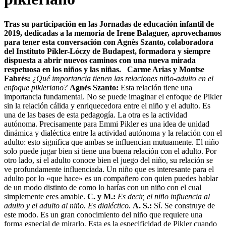
Tras su participación en las Jornadas de educación infantil de
2019, dedicadas a la memoria de Irene Balaguer, aprovechamos
para tener esta conversación con Agnès Szanto, colaboradora
del Instituto Pikler-Lóczy de Budapest, formadora y siempre
dispuesta a abrir nuevos caminos con una nueva mirada
respetuosa en los niños y las niñas.
Carme Arias y Montse
Fabrés:
¿Qué importancia tienen las relaciones niño-adulto en el
enfoque pikleriano?
Agnès Szanto:
Esta relación tiene una
importancia fundamental. No se puede imaginar el enfoque de Pikler
sin la relación cálida y enriquecedora entre el niño y el adulto. Es
una de las bases de esta pedagogía. La otra es la actividad
autónoma. Precisamente para Emmi Pikler es una idea de unidad
dinámica y dialéctica entre la actividad autónoma y la relación con el
adulto: esto significa que ambas se influencian mutuamente. El niño
solo puede jugar bien si tiene una buena relación con el adulto. Por
otro lado, si el adulto conoce bien el juego del niño, su relación se
ve profundamente influenciada. Un niño que es interesante para el
adulto por lo «que hace» es un compañero con quien puedes hablar
de un modo distinto de como lo harías con un niño con el cual
simplemente eres amable.
C. y M.:
Es decir, el niño influencia al
adulto y el adulto al niño. Es dialéctico.
A. S.:
Sí. Se construye de
este modo. Es un gran conocimiento del niño que requiere una
forma especial de mirarlo. Esta es la especificidad de Pikler cuando