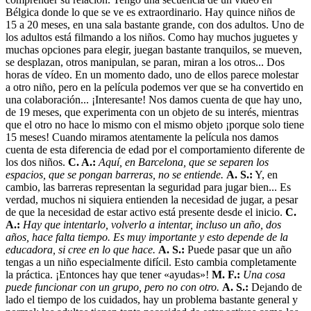
Bélgica donde lo que se ve es extraordinario. Hay quince niños de
15 a 20 meses, en una sala bastante grande, con dos adultos. Uno de
los adultos está filmando a los niños. Como hay muchos juguetes y
muchas opciones para elegir, juegan bastante tranquilos, se mueven,
se desplazan, otros manipulan, se paran, miran a los otros... Dos
horas de vídeo. En un momento dado, uno de ellos parece molestar
a otro niño, pero en la película podemos ver que se ha convertido en
una colaboración... ¡Interesante! Nos damos cuenta de que hay uno,
de 19 meses, que experimenta con un objeto de su interés, mientras
que el otro no hace lo mismo con el mismo objeto ¡porque solo tiene
15 meses! Cuando miramos atentamente la película nos damos
cuenta de esta diferencia de edad por el comportamiento diferente de
los dos niños.
C. A.:
Aquí, en Barcelona, que se separen los
espacios, que se pongan barreras, no se entiende.
A. S.:
Y, en
cambio, las barreras representan la seguridad para jugar bien... Es
verdad, muchos ni siquiera entienden la necesidad de jugar, a pesar
de que la necesidad de estar activo está presente desde el inicio.
C.
A.:
Hay que intentarlo, volverlo a intentar, incluso un año, dos
años, hace falta tiempo. Es muy importante y esto depende de la
educadora, si cree en lo que hace.
A. S.:
Puede pasar que un año
tengas a un niño especialmente difícil. Esto cambia completamente
la práctica. ¡Entonces hay que tener «ayudas»!
M. F.:
Una cosa
puede funcionar con un grupo, pero no con otro.
A. S.:
Dejando de
lado el tiempo de los cuidados, hay un problema bastante general y