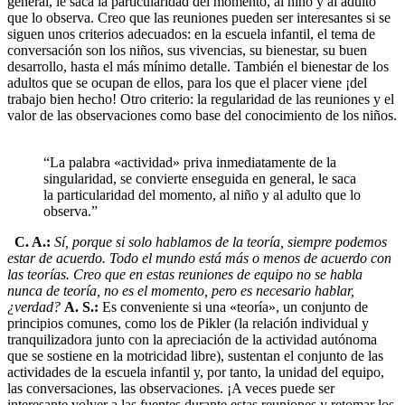
general, le saca la particularidad del momento, al niño y al adulto
que lo observa. Creo que las reuniones pueden ser interesantes si se
siguen unos criterios adecuados: en la escuela infantil, el tema de
conversación son los niños, sus vivencias, su bienestar, su buen
desarrollo, hasta el más mínimo detalle. También el bienestar de los
adultos que se ocupan de ellos, para los que el placer viene ¡del
trabajo bien hecho! Otro criterio: la regularidad de las reuniones y el
valor de las observaciones como base del conocimiento de los niños.
“La palabra «actividad» priva inmediatamente de la
singularidad, se convierte enseguida en general, le saca
la particularidad del momento, al niño y al adulto que lo
observa.”
C. A.:
Sí, porque si solo hablamos de la teoría, siempre podemos
estar de acuerdo. Todo el mundo está más o menos de acuerdo con
las teorías. Creo que en estas reuniones de equipo no se habla
nunca de teoría, no es el momento, pero es necesario hablar,
¿verdad?
A. S.:
Es conveniente si una «teoría», un conjunto de
principios comunes, como los de Pikler (la relación individual y
tranquilizadora junto con la apreciación de la actividad autónoma
que se sostiene en la motricidad libre), sustentan el conjunto de las
actividades de la escuela infantil y, por tanto, la unidad del equipo,
las conversaciones, las observaciones. ¡A veces puede ser
interesante volver a las fuentes durante estas reuniones y retomar los