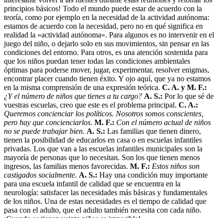
principios básicos! Todo el mundo puede estar de acuerdo con la
teoría, como por ejemplo en la necesidad de la actividad autónoma:
estamos de acuerdo con la necesidad, pero no en qué significa en
realidad la «actividad autónoma». Para algunos es no intervenir en el
juego del niño, o dejarlo solo en sus movimientos, sin pensar en las
condiciones del entorno. Para otros, es una atención sostenida para
que los niños puedan tener todas las condiciones ambientales
óptimas para poderse mover, jugar, experimentar, resolver enigmas,
encontrar placer cuando tienen éxito. Y ojo aquí, que ya no estamos
en la misma comprensión de una expresión teórica.
C. A. y M. F.:
¿Y el número de niños que tienes a tu cargo?
A. S.:
Por lo que sé de
vuestras escuelas, creo que este es el problema principal.
C. A.:
Queremos concienciar los políticos. Nosotros somos conscientes,
pero hay que concienciarlos.
M. F.:
Con el número actual de niños
no se puede trabajar bien.
A. S.:
Las familias que tienen dinero,
tienen la posibilidad de educarlos en casa o en escuelas infantiles
privadas. Los que van a las escuelas infantiles municipales son la
mayoría de personas que lo necesitan. Son los que tienen menos
ingresos, las familias menos favorecidas.
M. F.:
Estos niños son
castigados socialmente.
A. S.:
Hay una condición muy importante
para una escuela infantil de calidad que se encuentra en la
neurología: satisfacer las necesidades más básicas y fundamentales
de los niños. Una de estas necesidades es el tiempo de calidad que
pasa con el adulto, que el adulto también necesita con cada niño.