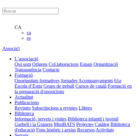
CA
ca
es
Associa't
L’associació
Qui som
Orígens
Col.laboracions
Espais
Organització
Transparència
Contacte
Formació
Oportunitats formatives
Jornades
Acompanyaments
61a
Escola d’Estiu
Grups de treball
Cursos de català
Formació en
la preparació d'oposicions
Actualitat
Publicacions
Revistes
Subscripcions a revistes
Llibres
Biblioteca
Informació, serveis i visites
Biblioteca infantil i juvenil
Garbell i la Granera
MiniBATS
Projectes
Catàleg
Biblioteca
d'educació
Fons històric i arxius
Recursos
Activitats
Serveis