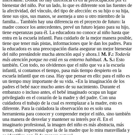
bienestar del niño. Por un lado, lo que es diferente son las fuentes de
la afectividad, del vínculo, del tipo de afección: es su hijo o su hija,
tiene sus ojos, sus manos, se asemeja a uno u otro miembro de la
familia... También hay una diferencia en el proyecto de futuro: la
madre conoce los antecedentes, prevé un futuro lejano para su hijo,
tiene esperanzas para él. La educadora no conoce al niño hasta que
entra en la escuela infantil. Para cuidarlo de la mejor manera posible,
tiene que tener más pistas, informaciones que le dan los padres. Para
la educadora es una preocupación diaria asegurar un mejor bienestar
del niño prestándole mucha atención aquí y ahora.1
M. F.:
Todavía
más atención porque no está en su entorno habitual.
A. S.:
Esto
también. Con todo, no olvidemos que el niño que va a la escuela
infantil, si contamos el tiempo, pasa más tiempo despierto en la
escuela infantil que en casa. Hay que pensar en ello: para el niño es
un tiempo muy importante de su vida. «En la imaginación de los
padres el bebé nace mucho antes de su nacimiento. Durante el
embarazo o incluso antes, el bebé imaginado ocupa un lugar
privilegiado en el corazón de la madre y del padre. Con una
cuidadora el trabajo de la cual es reemplazar a la madre, esto es
diferente. Para la cuidadora la observación no es solo una
herramienta para conocer y comprender mejor el niño, sino también
una manera de desvelar y mantener su interés por él. En el
imaginario profesional, la imagen del niño es más abstracta, más
tenue, más impersonal que la de la madre que lo mira maravillada y