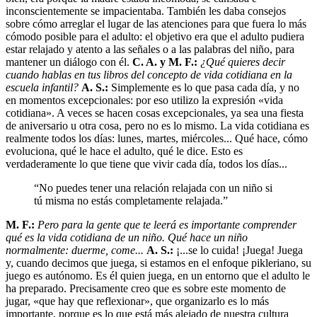
inconscientemente se impacientaba. También les daba consejos
sobre cómo arreglar el lugar de las atenciones para que fuera lo más
cómodo posible para el adulto: el objetivo era que el adulto pudiera
estar relajado y atento a las señales o a las palabras del niño, para
mantener un diálogo con él.
C. A. y M. F.:
¿Qué quieres decir
cuando hablas en tus libros del concepto de vida cotidiana en la
escuela infantil?
A. S.:
Simplemente es lo que pasa cada día, y no
en momentos excepcionales: por eso utilizo la expresión «vida
cotidiana». A veces se hacen cosas excepcionales, ya sea una fiesta
de aniversario u otra cosa, pero no es lo mismo. La vida cotidiana es
realmente todos los días: lunes, martes, miércoles... Qué hace, cómo
evoluciona, qué le hace el adulto, qué le dice. Esto es
verdaderamente lo que tiene que vivir cada día, todos los días...
“No puedes tener una relación relajada con un niño si
tú misma no estás completamente relajada.”
M. F.:
Pero para la gente que te leerá es importante comprender
qué es la vida cotidiana de un niño. Qué hace un niño
normalmente: duerme, come...
A. S.:
¡...se lo cuida! ¡Juega! Juega
y, cuando decimos que juega, si estamos en el enfoque pikleriano, su
juego es autónomo. Es él quien juega, en un entorno que el adulto le
ha preparado. Precisamente creo que es sobre este momento de
jugar, «que hay que reflexionar», que organizarlo es lo más
importante, porque es lo que está más alejado de nuestra cultura