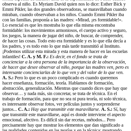
observa al niño. Es Myriam David quien nos lo dice: Esther Bick y
Emmi Pikler, las dos grandes observadoras, se maravillaban cuando
miraban, cuando observaban a los niños. Cuando Emmi Pikler iba
con las familias, proponía a las madres: «Mirad, ¡es formidable!».
Lo esencial es que les mostraba lo que ella misma encontraba
formidable: los movimientos armoniosos, el cuerpo activo y seguro,
los juegos, la manera de jugar del niño, de buscar, de comprender,
de hacer las cosas. Todo esto era formidable y es lo que ella decía a
los padres, y es todo esto lo que más tarde transmitió al Instituto.
¡Podemos utilizar esta mirada y esta manera de hacer en las escuelas
infantiles!
C. A. y M. F.:
Es decir, en el fondo se trata de
concienciar a la otra persona de la importancia de la observación,
de hacer que desee observar al niño, porque las madres ven, pero es
interesante concienciarlas de lo que ven y del valor de lo que ven.
A. S.:
Pero lo que es un poco complicado es cuando queremos
hacer enseñanza, formación, teoría. Hablamos de formación,
abstracción, generalización. Mientras que cuando dices que hay que
observar… y nada más, sin concretar, se trata de técnica. En el
trabajo de formación, para que no sea ni pura teoría, ni solo técnica,
es interesante observar fotos, ver películas juntos y sorprenderse
juntos...
C. A.:
Hay que transmitir este maravillarse.
A. S.:
Sí, hay
que transmitir este maravillarse, aquí es donde interviene el aspecto
emocional, afectivo. Es difícil sin dar recetas, métodos... Pero
precisamente hay que mostrar los elementos que dan significado a
las realidades contenidas en las teorías y en la técnica: mostrando