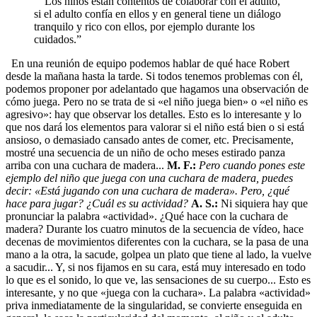
“Los niños están contentos de colaborar con el adulto,
si el adulto confía en ellos y en general tiene un diálogo
tranquilo y rico con ellos, por ejemplo durante los
cuidados.”
En una reunión de equipo podemos hablar de qué hace Robert
desde la mañana hasta la tarde. Si todos tenemos problemas con él,
podemos proponer por adelantado que hagamos una observación de
cómo juega. Pero no se trata de si «el niño juega bien» o «el niño es
agresivo»: hay que observar los detalles. Esto es lo interesante y lo
que nos dará los elementos para valorar si el niño está bien o si está
ansioso, o demasiado cansado antes de comer, etc. Precisamente,
mostré una secuencia de un niño de ocho meses estirado panza
arriba con una cuchara de madera...
M. F.:
Pero cuando pones este
ejemplo del niño que juega con una cuchara de madera, puedes
decir: «Está jugando con una cuchara de madera». Pero, ¿qué
hace para jugar? ¿Cuál es su actividad?
A. S.:
Ni siquiera hay que
pronunciar la palabra «actividad». ¿Qué hace con la cuchara de
madera? Durante los cuatro minutos de la secuencia de vídeo, hace
decenas de movimientos diferentes con la cuchara, se la pasa de una
mano a la otra, la sacude, golpea un plato que tiene al lado, la vuelve
a sacudir... Y, si nos fijamos en su cara, está muy interesado en todo
lo que es el sonido, lo que ve, las sensaciones de su cuerpo... Esto es
interesante, y no que «juega con la cuchara». La palabra «actividad»
priva inmediatamente de la singularidad, se convierte enseguida en