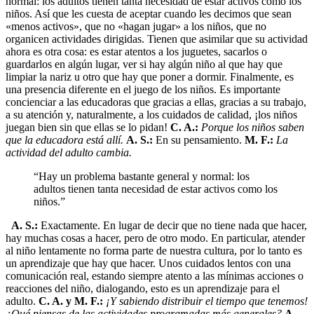
normal: los adultos tienen tanta necesidad de estar activos como los
niños. Así que les cuesta de aceptar cuando les decimos que sean
«menos activos», que no «hagan jugar» a los niños, que no
organicen actividades dirigidas. Tienen que asimilar que su actividad
ahora es otra cosa: es estar atentos a los juguetes, sacarlos o
guardarlos en algún lugar, ver si hay algún niño al que hay que
limpiar la nariz u otro que hay que poner a dormir. Finalmente, es
una presencia diferente en el juego de los niños. Es importante
concienciar a las educadoras que gracias a ellas, gracias a su trabajo,
a su atención y, naturalmente, a los cuidados de calidad, ¡los niños
juegan bien sin que ellas se lo pidan!
C. A.:
Porque los niños saben
que la educadora está allí.
A. S.:
En su pensamiento.
M. F.:
La
actividad del adulto cambia.
“Hay un problema bastante general y normal: los
adultos tienen tanta necesidad de estar activos como los
niños.”
A. S.:
Exactamente. En lugar de decir que no tiene nada que hacer,
hay muchas cosas a hacer, pero de otro modo. En particular, atender
al niño lentamente no forma parte de nuestra cultura, por lo tanto es
un aprendizaje que hay que hacer. Unos cuidados lentos con una
comunicación real, estando siempre atento a las mínimas acciones o
reacciones del niño, dialogando, esto es un aprendizaje para el
adulto.
C. A. y M. F.:
¡Y sabiendo distribuir el tiempo que tenemos!
¿Qué piensas de las actividades programadas más generales?
A.