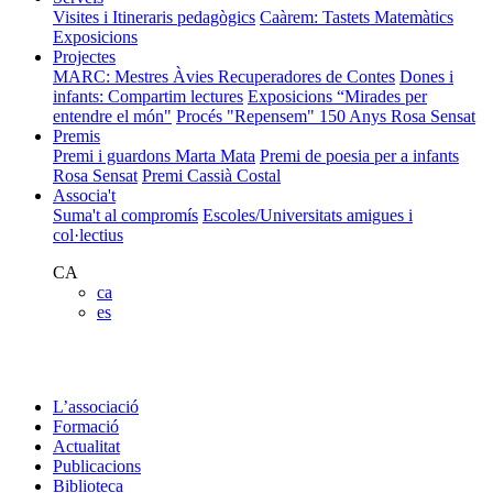
Visites i Itineraris pedagògics
Caàrem: Tastets Matemàtics
Exposicions
Projectes
MARC: Mestres Àvies Recuperadores de Contes
Dones i
infants: Compartim lectures
Exposicions “Mirades per
entendre el món"
Procés "Repensem"
150 Anys Rosa Sensat
Premis
Premi i guardons Marta Mata
Premi de poesia per a infants
Rosa Sensat
Premi Cassià Costal
Associa't
Suma't al compromís
Escoles/Universitats amigues i
col·lectius
CA
ca
es
L’associació
Formació
Actualitat
Publicacions
Biblioteca