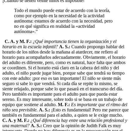
¡Cuando se tienen veinte niños es imposible!
Todo el mundo puede estar de acuerdo con la teoría,
como por ejemplo en la necesidad de la actividad
autónoma: estamos de acuerdo con la necesidad, pero
no en qué significa en realidad la «actividad
autónoma».”
C. A. y M. F.:
¿Qué importancia tienen la organización y el
horario en la escuela infantil?
A. S.:
Cuando propongo hablar del
horario de los niños desde la mañana al atardecer, me refiero al
horario para acompañarlos adecuadamente. Obviamente, el horario
del adulto es diferente, pero, como es natural, hace falta que ambos
se coordinen. Si el horario está claro en la cabeza del niño y del
adulto, el niño puede jugar bien, porque sabe que tendrá su tiempo
con este adulto: ¡por eso es tan importante! El niño se siente más
seguro si sabe lo que vendrá. Si cada día se repite lo mismo, se
siente relajado, porque sabe lo que pasará en el transcurso del día.
Pero también es importante para el adulto para que pueda estar
sereno. Es muy interesante, sobre todo si se basa en un trabajo de
equipo que sostiene al adulto.
M. F.:
Es importante que el ritmo del
niño sea previsible.
A. S.:
¡Esto es fundamental! Pero me parece que
también es fundamental para el adulto, a quien se le exige mucho.
C. A. y M. F.:
¿Qué diferencia hay entre una relación profesional y
una maternal?
A. S.:
Creo que la opinión de Judith Falk es muy
interesante. Donde no hay diferencia es en la preocupación por el