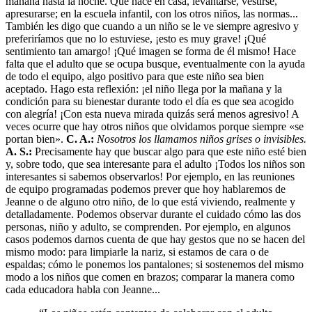
mañana hasta la noche. Qué hace en casa, levantarse, vestirse,
apresurarse; en la escuela infantil, con los otros niños, las normas...
También les digo que cuando a un niño se le ve siempre agresivo y
preferiríamos que no lo estuviese, ¡esto es muy grave! ¡Qué
sentimiento tan amargo! ¡Qué imagen se forma de él mismo! Hace
falta que el adulto que se ocupa busque, eventualmente con la ayuda
de todo el equipo, algo positivo para que este niño sea bien
aceptado. Hago esta reflexión: ¡el niño llega por la mañana y la
condición para su bienestar durante todo el día es que sea acogido
con alegría! ¡Con esta nueva mirada quizás será menos agresivo! A
veces ocurre que hay otros niños que olvidamos porque siempre «se
portan bien».
C. A.:
Nosotros los llamamos niños grises o invisibles.
A. S.:
Precisamente hay que buscar algo para que este niño esté bien
y, sobre todo, que sea interesante para el adulto ¡Todos los niños son
interesantes si sabemos observarlos! Por ejemplo, en las reuniones
de equipo programadas podemos prever que hoy hablaremos de
Jeanne o de alguno otro niño, de lo que está viviendo, realmente y
detalladamente. Podemos observar durante el cuidado cómo las dos
personas, niño y adulto, se comprenden. Por ejemplo, en algunos
casos podemos darnos cuenta de que hay gestos que no se hacen del
mismo modo: para limpiarle la nariz, si estamos de cara o de
espaldas; cómo le ponemos los pantalones; si sostenemos del mismo
modo a los niños que comen en brazos; comparar la manera como
cada educadora habla con Jeanne...