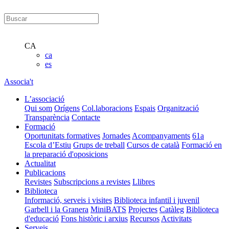
CA
ca
es
Associa't
L’associació
Qui som
Orígens
Col.laboracions
Espais
Organització
Transparència
Contacte
Formació
Oportunitats formatives
Jornades
Acompanyaments
61a
Escola d’Estiu
Grups de treball
Cursos de català
Formació en
la preparació d'oposicions
Actualitat
Publicacions
Revistes
Subscripcions a revistes
Llibres
Biblioteca
Informació, serveis i visites
Biblioteca infantil i juvenil
Garbell i la Granera
MiniBATS
Projectes
Catàleg
Biblioteca
d'educació
Fons històric i arxius
Recursos
Activitats
Serveis