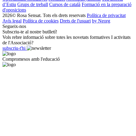
d’Estiu
Grups de treball
Cursos de català
Formació en la preparació
d'oposicions
2026© Rosa Sensat. Tots els drets reservats
Política de privacitat
Avís legal
Política de cookies
Drets de l'usuari
by Neorg
Segueix-nos
Subscriu-te al nostre butlletí!
Vols rebre informació sobre totes les novetats formatives I activitats
de l'Associació?
subscriu-t'hi
Compromesos amb l'educació