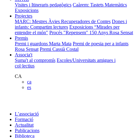
Visites i Itineraris pedagògics
Caàrem: Tastets Matemàtics
Exposicions
Projectes
MARC: Mestres Àvies Recuperadores de Contes
Dones i
infants: Compartim lectures
Exposicions “Mirades per
entendre el món"
Procés "Repensem"
150 Anys Rosa Sensat
Premis
Premi i guardons Marta Mata
Premi de poesia per a infants
Rosa Sensat
Premi Cassià Costal
Associa't
Suma't al compromís
Escoles/Universitats amigues i
col·lectius
CA
ca
es
L’associació
Formació
Actualitat
Publicacions
Biblioteca