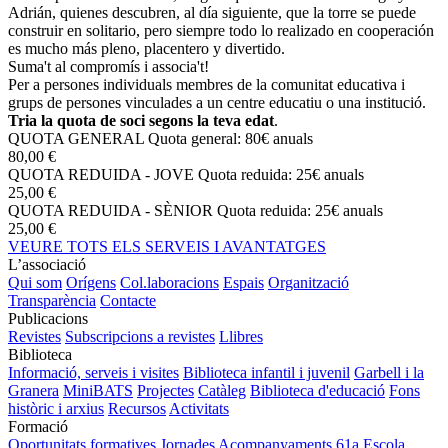
Adrián, quienes descubren, al día siguiente, que la torre se puede
construir en solitario, pero siempre todo lo realizado en cooperación
es mucho más pleno, placentero y divertido.
Suma't al compromís i associa't!
Per a persones individuals membres de la comunitat educativa i
grups de persones vinculades a un centre educatiu o una institució.
Tria la quota de soci segons la teva edat
.
QUOTA GENERAL
Quota general: 80€ anuals
80,00 €
QUOTA REDUIDA - JOVE
Quota reduida: 25€ anuals
25,00 €
QUOTA REDUIDA - SÈNIOR
Quota reduida: 25€ anuals
25,00 €
VEURE TOTS ELS SERVEIS I AVANTATGES
L’associació
Qui som
Orígens
Col.laboracions
Espais
Organització
Transparència
Contacte
Publicacions
Revistes
Subscripcions a revistes
Llibres
Biblioteca
Informació, serveis i visites
Biblioteca infantil i juvenil
Garbell i la
Granera
MiniBATS
Projectes
Catàleg
Biblioteca d'educació
Fons
històric i arxius
Recursos
Activitats
Formació
Oportunitats formatives
Jornades
Acompanyaments
61a Escola