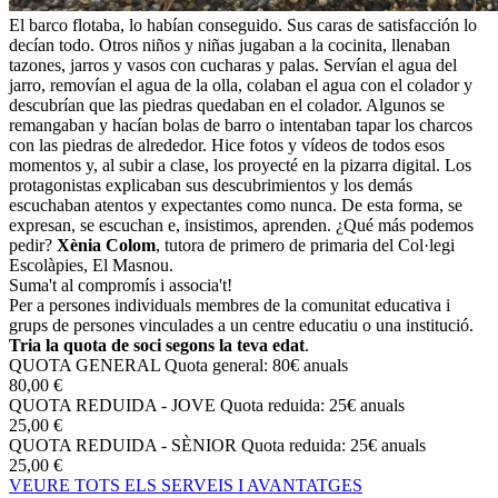
El barco flotaba, lo habían conseguido. Sus caras de satisfacción lo
decían todo. Otros niños y niñas jugaban a la cocinita, llenaban
tazones, jarros y vasos con cucharas y palas. Servían el agua del
jarro, removían el agua de la olla, colaban el agua con el colador y
descubrían que las piedras quedaban en el colador. Algunos se
remangaban y hacían bolas de barro o intentaban tapar los charcos
con las piedras de alrededor. Hice fotos y vídeos de todos esos
momentos y, al subir a clase, los proyecté en la pizarra digital. Los
protagonistas explicaban sus descubrimientos y los demás
escuchaban atentos y expectantes como nunca. De esta forma, se
expresan, se escuchan e, insistimos, aprenden. ¿Qué más podemos
pedir?
Xènia Colom
, tutora de primero de primaria del Col·legi
Escolàpies, El Masnou.
Suma't al compromís i associa't!
Per a persones individuals membres de la comunitat educativa i
grups de persones vinculades a un centre educatiu o una institució.
Tria la quota de soci segons la teva edat
.
QUOTA GENERAL
Quota general: 80€ anuals
80,00 €
QUOTA REDUIDA - JOVE
Quota reduida: 25€ anuals
25,00 €
QUOTA REDUIDA - SÈNIOR
Quota reduida: 25€ anuals
25,00 €
VEURE TOTS ELS SERVEIS I AVANTATGES