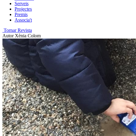
Serveis
Projectes
Premis
Associa't
Tornar Revista
Autor
Xènia Colom