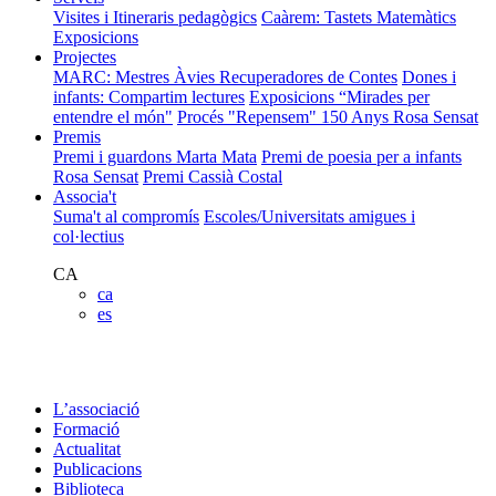
Visites i Itineraris pedagògics
Caàrem: Tastets Matemàtics
Exposicions
Projectes
MARC: Mestres Àvies Recuperadores de Contes
Dones i
infants: Compartim lectures
Exposicions “Mirades per
entendre el món"
Procés "Repensem"
150 Anys Rosa Sensat
Premis
Premi i guardons Marta Mata
Premi de poesia per a infants
Rosa Sensat
Premi Cassià Costal
Associa't
Suma't al compromís
Escoles/Universitats amigues i
col·lectius
CA
ca
es
L’associació
Formació
Actualitat
Publicacions
Biblioteca