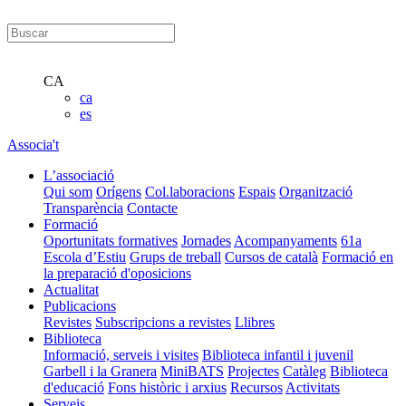
CA
ca
es
Associa't
L’associació
Qui som
Orígens
Col.laboracions
Espais
Organització
Transparència
Contacte
Formació
Oportunitats formatives
Jornades
Acompanyaments
61a
Escola d’Estiu
Grups de treball
Cursos de català
Formació en
la preparació d'oposicions
Actualitat
Publicacions
Revistes
Subscripcions a revistes
Llibres
Biblioteca
Informació, serveis i visites
Biblioteca infantil i juvenil
Garbell i la Granera
MiniBATS
Projectes
Catàleg
Biblioteca
d'educació
Fons històric i arxius
Recursos
Activitats
Serveis