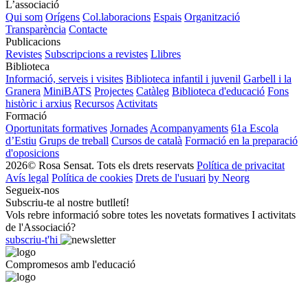
L’associació
Qui som
Orígens
Col.laboracions
Espais
Organització
Transparència
Contacte
Publicacions
Revistes
Subscripcions a revistes
Llibres
Biblioteca
Informació, serveis i visites
Biblioteca infantil i juvenil
Garbell i la
Granera
MiniBATS
Projectes
Catàleg
Biblioteca d'educació
Fons
històric i arxius
Recursos
Activitats
Formació
Oportunitats formatives
Jornades
Acompanyaments
61a Escola
d’Estiu
Grups de treball
Cursos de català
Formació en la preparació
d'oposicions
2026© Rosa Sensat. Tots els drets reservats
Política de privacitat
Avís legal
Política de cookies
Drets de l'usuari
by Neorg
Segueix-nos
Subscriu-te al nostre butlletí!
Vols rebre informació sobre totes les novetats formatives I activitats
de l'Associació?
subscriu-t'hi
Compromesos amb l'educació