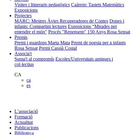
Visites i Itineraris pedagògics
Caàrem: Tastets Matemàtics
Exposicions
Projectes
MARC: Mestres Àvies Recuperadores de Contes
Dones i
infants: Compartim lectures
Exposicions “Mirades per
entendre el món"
Procés "Repensem"
150 Anys Rosa Sensat
Premis
Premi i guardons Marta Mata
Premi de poesia per a infants
Rosa Sensat
Premi Cassià Costal
Associa't
Suma't al compromís
Escoles/Universitats amigues i
col·lectius
CA
ca
es
L’associació
Formació
Actualitat
Publicacions
Biblioteca