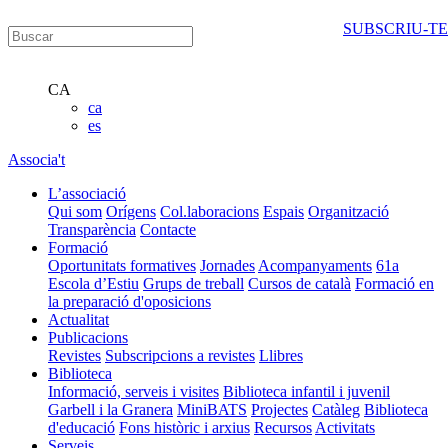
SUBSCRIU-TE
CA
ca
es
Associa't
L’associació
Qui som
Orígens
Col.laboracions
Espais
Organització
Transparència
Contacte
Formació
Oportunitats formatives
Jornades
Acompanyaments
61a
Escola d’Estiu
Grups de treball
Cursos de català
Formació en
la preparació d'oposicions
Actualitat
Publicacions
Revistes
Subscripcions a revistes
Llibres
Biblioteca
Informació, serveis i visites
Biblioteca infantil i juvenil
Garbell i la Granera
MiniBATS
Projectes
Catàleg
Biblioteca
d'educació
Fons històric i arxius
Recursos
Activitats
Serveis