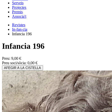
Serveis
Projectes
Premis
Associa't
Revistes
In-fan-cia
Infancia 196
Infancia 196
Preu:
9,00 €
Preu soci/sòcia:
0,00 €
AFEGIR A LA CISTELLA