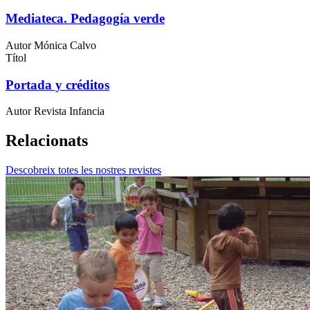
Mediateca. Pedagogía verde
Autor
Mónica Calvo
Títol
Portada y créditos
Autor
Revista Infancia
Relacionats
Descobreix totes les nostres revistes