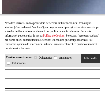
Nosaltres i tercers, com a proveïdors de serveis, utilitzem cookies i tecnologies
similars (d'ara endavant, “cookies”) per proporcionar i protegir els nostres serveis, per
entendre i millorar el seu rendiment i per publicar anuncis rellevants. Per a més
informació, pot consultar la nostra
Política de Cookies
. Seleccioni “Acceptar cookies”
per donar el seu consentiment o seleccioni les cookies que desitja autoritzar. Pot
canviar les opcions de les cookies i retirar el seu consentiment en qualsevol moment
des del nostre lloc web.
Cookies autoritzades:
Obligatories
Analítiques
Més detalls
Publicitaries
Aceptar todas las cookies
Rebutjar totes les cookies
Permetre la selecció