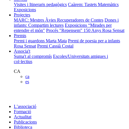
Visites i Itineraris pedagògics
Caàrem: Tastets Matemàtics
Exposicions
Projectes
MARC: Mestres Àvies Recuperadores de Contes
Dones i
infants: Compartim lectures
Exposicions “Mirades per
entendre el món"
Procés "Repensem"
150 Anys Rosa Sensat
Premis
Premi i guardons Marta Mata
Premi de poesia per a infants
Rosa Sensat
Premi Cassià Costal
Associa't
Suma't al compromís
Escoles/Universitats amigues i
col·lectius
CA
ca
es
L’associació
Formació
Actualitat
Publicacions
Biblioteca