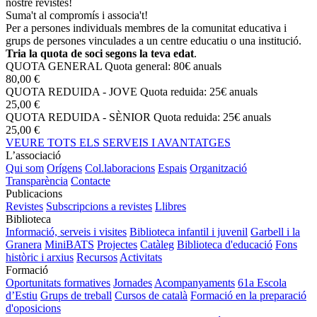
nostre revistes!
Suma't al compromís i associa't!
Per a persones individuals membres de la comunitat educativa i
grups de persones vinculades a un centre educatiu o una institució.
Tria la quota de soci segons la teva edat
.
QUOTA GENERAL
Quota general: 80€ anuals
80,00 €
QUOTA REDUIDA - JOVE
Quota reduida: 25€ anuals
25,00 €
QUOTA REDUIDA - SÈNIOR
Quota reduida: 25€ anuals
25,00 €
VEURE TOTS ELS SERVEIS I AVANTATGES
L’associació
Qui som
Orígens
Col.laboracions
Espais
Organització
Transparència
Contacte
Publicacions
Revistes
Subscripcions a revistes
Llibres
Biblioteca
Informació, serveis i visites
Biblioteca infantil i juvenil
Garbell i la
Granera
MiniBATS
Projectes
Catàleg
Biblioteca d'educació
Fons
històric i arxius
Recursos
Activitats
Formació
Oportunitats formatives
Jornades
Acompanyaments
61a Escola
d’Estiu
Grups de treball
Cursos de català
Formació en la preparació
d'oposicions