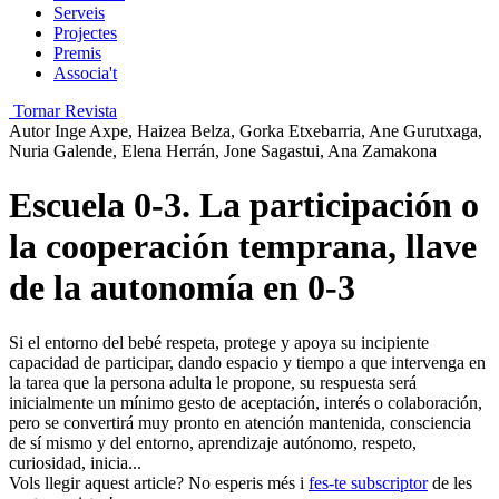
Serveis
Projectes
Premis
Associa't
Tornar Revista
Autor
Inge Axpe, Haizea Belza, Gorka Etxebarria, Ane Gurutxaga,
Nuria Galende, Elena Herrán, Jone Sagastui, Ana Zamakona
Escuela 0-3. La participación o
la cooperación temprana, llave
de la autonomía en 0-3
Si el entorno del bebé respeta, protege y apoya su incipiente
capacidad de participar, dando espacio y tiempo a que intervenga en
la tarea que la persona adulta le propone, su respuesta será
inicialmente un mínimo gesto de aceptación, interés o colaboración,
pero se convertirá muy pronto en atención mantenida, consciencia
de sí mismo y del entorno, aprendizaje autónomo, respeto,
curiosidad, inicia...
Vols llegir aquest article? No esperis més i
fes-te subscriptor
de les