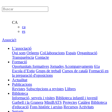
CA
ca
es
Associa't
L’associació
Qui som
Orígens
Col.laboracions
Espais
Organització
Transparència
Contacte
Formació
Oportunitats formatives
Jornades
Acompanyaments
61a
Escola d’Estiu
Grups de treball
Cursos de català
Formació en
la preparació d'oposicions
Actualitat
Publicacions
Revistes
Subscripcions a revistes
Llibres
Biblioteca
Informació, serveis i visites
Biblioteca infantil i juvenil
Garbell i la Granera
MiniBATS
Projectes
Catàleg
Biblioteca
d'educació
Fons històric i arxius
Recursos
Activitats
Serveis