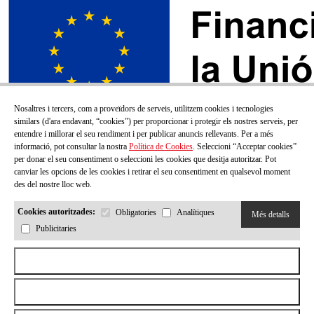
Nosaltres i tercers, com a proveïdors de serveis, utilitzem cookies i tecnologies
similars (d'ara endavant, “cookies”) per proporcionar i protegir els nostres serveis, per
entendre i millorar el seu rendiment i per publicar anuncis rellevants. Per a més
informació, pot consultar la nostra
Política de Cookies
. Seleccioni “Acceptar cookies”
per donar el seu consentiment o seleccioni les cookies que desitja autoritzar. Pot
canviar les opcions de les cookies i retirar el seu consentiment en qualsevol moment
des del nostre lloc web.
Cookies autoritzades:
Obligatories
Analítiques
Més detalls
Publicitaries
SUBSCRIU-TE AL NOSTRE BUTLLETÍ!
Aceptar todas las cookies
Correu electrónic
Rebutjar totes les cookies