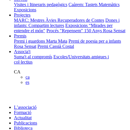
Visites i Itineraris pedagògics
Caàrem: Tastets Matemàtics
Exposicions
Projectes
MARC: Mestres Àvies Recuperadores de Contes
Dones i
infants: Compartim lectures
Exposicions “Mirades per
entendre el món"
Procés "Repensem"
150 Anys Rosa Sensat
Premis
Premi i guardons Marta Mata
Premi de poesia per a infants
Rosa Sensat
Premi Cassià Costal
Associa't
Suma't al compromís
Escoles/Universitats amigues i
col·lectius
CA
ca
es
L’associació
Formació
Actualitat
Publicacions
Biblioteca