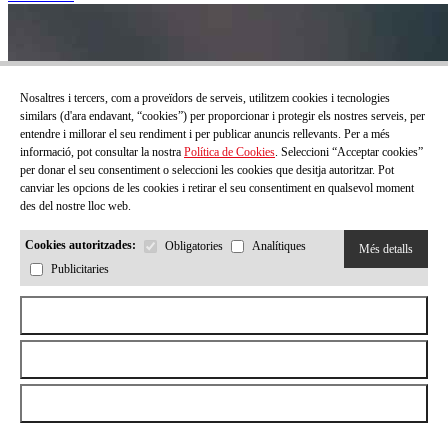
Nosaltres i tercers, com a proveïdors de serveis, utilitzem cookies i tecnologies
similars (d'ara endavant, “cookies”) per proporcionar i protegir els nostres serveis, per
entendre i millorar el seu rendiment i per publicar anuncis rellevants. Per a més
informació, pot consultar la nostra
Política de Cookies
. Seleccioni “Acceptar cookies”
per donar el seu consentiment o seleccioni les cookies que desitja autoritzar. Pot
canviar les opcions de les cookies i retirar el seu consentiment en qualsevol moment
des del nostre lloc web.
Cookies autoritzades:
Obligatories
Analítiques
Més detalls
Publicitaries
Aceptar todas las cookies
Rebutjar totes les cookies
Permetre la selecció