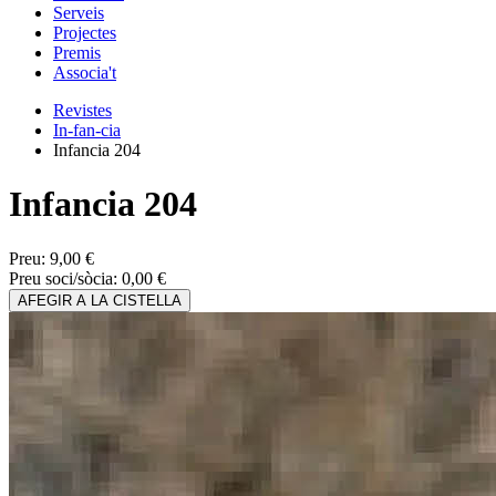
Serveis
Projectes
Premis
Associa't
Revistes
In-fan-cia
Infancia 204
Infancia 204
Preu:
9,00 €
Preu soci/sòcia:
0,00 €
AFEGIR A LA CISTELLA