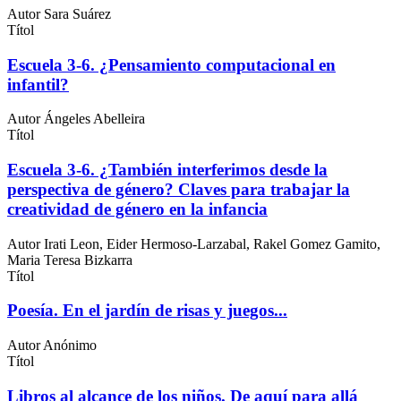
Autor
Sara Suárez
Títol
Escuela 3-6. ¿Pensamiento computacional en
infantil?
Autor
Ángeles Abelleira
Títol
Escuela 3-6. ¿También interferimos desde la
perspectiva de género? Claves para trabajar la
creatividad de género en la infancia
Autor
Irati Leon, Eider Hermoso-Larzabal, Rakel Gomez Gamito,
Maria Teresa Bizkarra
Títol
Poesía. En el jardín de risas y juegos...
Autor
Anónimo
Títol
Libros al alcance de los niños. De aquí para allá