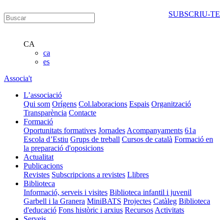
SUBSCRIU-TE
CA
ca
es
Associa't
L’associació
Qui som
Orígens
Col.laboracions
Espais
Organització
Transparència
Contacte
Formació
Oportunitats formatives
Jornades
Acompanyaments
61a
Escola d’Estiu
Grups de treball
Cursos de català
Formació en
la preparació d'oposicions
Actualitat
Publicacions
Revistes
Subscripcions a revistes
Llibres
Biblioteca
Informació, serveis i visites
Biblioteca infantil i juvenil
Garbell i la Granera
MiniBATS
Projectes
Catàleg
Biblioteca
d'educació
Fons històric i arxius
Recursos
Activitats
Serveis