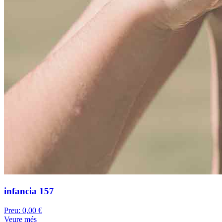
infancia 157
Preu:
0,00 €
Veure més