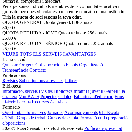
Suma't al compromís i associa't!
Per a persones individuals membres de la comunitat educativa i
grups de persones vinculades a un centre educatiu o una institució.
Tria la quota de soci segons la teva edat
.
QUOTA GENERAL
Quota general: 80€ anuals
80,00 €
QUOTA REDUIDA - JOVE
Quota reduida: 25€ anuals
25,00 €
QUOTA REDUIDA - SÈNIOR
Quota reduida: 25€ anuals
25,00 €
VEURE TOTS ELS SERVEIS I AVANTATGES
L’associació
Qui som
Orígens
Col.laboracions
Espais
Organització
Transparència
Contacte
Publicacions
Revistes
Subscripcions a revistes
Llibres
Biblioteca
Informació, serveis i visites
Biblioteca infantil i juvenil
Garbell i la
Granera
MiniBATS
Projectes
Catàleg
Biblioteca d'educació
Fons
històric i arxius
Recursos
Activitats
Formació
Oportunitats formatives
Jornades
Acompanyaments
61a Escola
d’Estiu
Grups de treball
Cursos de català
Formació en la preparació
d'oposicions
2026© Rosa Sensat. Tots els drets reservats
Política de privacitat