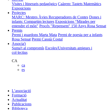
Visites i Itineraris pedagògics
Caàrem: Tastets Matemàtics
Exposicions
Projectes
MARC: Mestres Àvies Recuperadores de Contes
Dones i
infants: Compartim lectures
Exposicions “Mirades per
entendre el món"
Procés "Repensem"
150 Anys Rosa Sensat
Premis
Premi i guardons Marta Mata
Premi de poesia per a infants
Rosa Sensat
Premi Cassià Costal
Associa't
Suma't al compromís
Escoles/Universitats amigues i
col·lectius
CA
ca
es
L’associació
Formació
Actualitat
Publicacions
Biblioteca