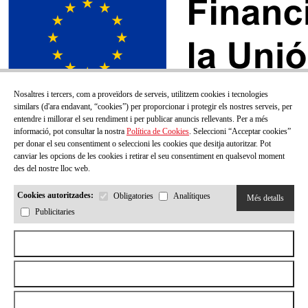
Nosaltres i tercers, com a proveïdors de serveis, utilitzem cookies i tecnologies
similars (d'ara endavant, “cookies”) per proporcionar i protegir els nostres serveis, per
entendre i millorar el seu rendiment i per publicar anuncis rellevants. Per a més
informació, pot consultar la nostra
Política de Cookies
. Seleccioni “Acceptar cookies”
per donar el seu consentiment o seleccioni les cookies que desitja autoritzar. Pot
canviar les opcions de les cookies i retirar el seu consentiment en qualsevol moment
des del nostre lloc web.
Cookies autoritzades:
Obligatories
Analítiques
Més detalls
Publicitaries
SUBSCRIU-TE AL NOSTRE BUTLLETÍ!
Aceptar todas las cookies
Correu electrónic
Rebutjar totes les cookies
Permetre la selecció