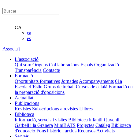
CA
ca
es
Associa't
L’associació
Qui som
Orígens
Col.laboracions
Espais
Organització
Transparència
Contacte
Formació
Oportunitats formatives
Jornades
Acompanyaments
61a
Escola d’Estiu
Grups de treball
Cursos de català
Formació en
la preparació d'oposicions
Actualitat
Publicacions
Revistes
Subscripcions a revistes
Llibres
Biblioteca
Informació, serveis i visites
Biblioteca infantil i juvenil
Garbell i la Granera
MiniBATS
Projectes
Catàleg
Biblioteca
d'educació
Fons històric i arxius
Recursos
Activitats
Serveis