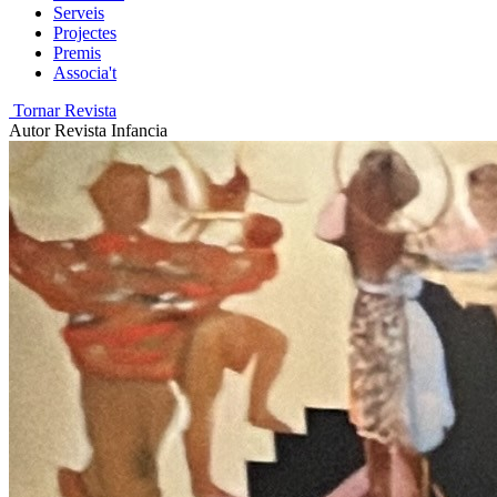
Serveis
Projectes
Premis
Associa't
Tornar Revista
Autor
Revista Infancia