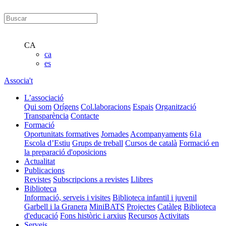
CA
ca
es
Associa't
L’associació
Qui som
Orígens
Col.laboracions
Espais
Organització
Transparència
Contacte
Formació
Oportunitats formatives
Jornades
Acompanyaments
61a
Escola d’Estiu
Grups de treball
Cursos de català
Formació en
la preparació d'oposicions
Actualitat
Publicacions
Revistes
Subscripcions a revistes
Llibres
Biblioteca
Informació, serveis i visites
Biblioteca infantil i juvenil
Garbell i la Granera
MiniBATS
Projectes
Catàleg
Biblioteca
d'educació
Fons històric i arxius
Recursos
Activitats
Serveis