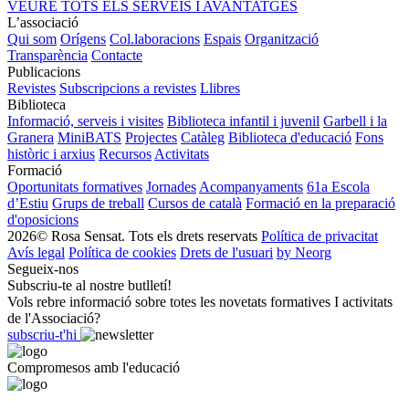
VEURE TOTS ELS SERVEIS I AVANTATGES
L’associació
Qui som
Orígens
Col.laboracions
Espais
Organització
Transparència
Contacte
Publicacions
Revistes
Subscripcions a revistes
Llibres
Biblioteca
Informació, serveis i visites
Biblioteca infantil i juvenil
Garbell i la
Granera
MiniBATS
Projectes
Catàleg
Biblioteca d'educació
Fons
històric i arxius
Recursos
Activitats
Formació
Oportunitats formatives
Jornades
Acompanyaments
61a Escola
d’Estiu
Grups de treball
Cursos de català
Formació en la preparació
d'oposicions
2026© Rosa Sensat. Tots els drets reservats
Política de privacitat
Avís legal
Política de cookies
Drets de l'usuari
by Neorg
Segueix-nos
Subscriu-te al nostre butlletí!
Vols rebre informació sobre totes les novetats formatives I activitats
de l'Associació?
subscriu-t'hi
Compromesos amb l'educació