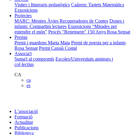
Visites i Itineraris pedagògics
Caàrem: Tastets Matemàtics
Exposicions
Projectes
MARC: Mestres Àvies Recuperadores de Contes
Dones i
infants: Compartim lectures
Exposicions “Mirades per
entendre el món"
Procés "Repensem"
150 Anys Rosa Sensat
Premis
Premi i guardons Marta Mata
Premi de poesia per a infants
Rosa Sensat
Premi Cassià Costal
Associa't
Suma't al compromís
Escoles/Universitats amigues i
col·lectius
CA
ca
es
L’associació
Formació
Actualitat
Publicacions
Biblioteca