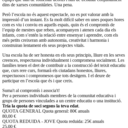
dins de xarxes comunitàries. Una pena.
Però l’escola no és aquest espectacle, no es pot valorar amb la
impressió d’un instant. Es fa molt difícil saber en unes poques hores
com es viu i conviu en aquells espais, quin és el compromís de
l’equip de mestres que reben, acompanyen i atenen cada dia els
infants, com s’entén la relació entre ensenyar i aprendre, com els
més petits creixeran amb autonomia, creativitat i harmonia i
construiran lentament els seus projectes vitals.
Una escola ha de ser honesta en els seus principis, lliure en les seves
creences, respectuosa individualment i compromesa socialment. Les
famílies tenen el dret de contribuir a la construcció del teixit educatiu
que, curs rere curs, formarà els ciutadans honestos, lliures,
respectuosos i compromesos que tots desitgem. I el deure de
participar en l’escola que és i que creix.
Suma't al compromís i associa't!
Per a persones individuals membres de la comunitat educativa i
grups de persones vinculades a un centre educatiu o una institució.
Tria la quota de soci segons la teva edat
.
QUOTA GENERAL
Quota general: 80€ anuals
80,00 €
QUOTA REDUIDA - JOVE
Quota reduida: 25€ anuals
25,00 €