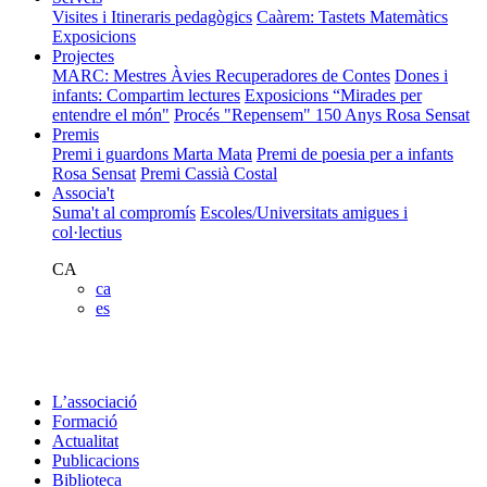
Visites i Itineraris pedagògics
Caàrem: Tastets Matemàtics
Exposicions
Projectes
MARC: Mestres Àvies Recuperadores de Contes
Dones i
infants: Compartim lectures
Exposicions “Mirades per
entendre el món"
Procés "Repensem"
150 Anys Rosa Sensat
Premis
Premi i guardons Marta Mata
Premi de poesia per a infants
Rosa Sensat
Premi Cassià Costal
Associa't
Suma't al compromís
Escoles/Universitats amigues i
col·lectius
CA
ca
es
L’associació
Formació
Actualitat
Publicacions
Biblioteca