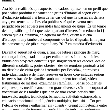
famílies.
Ara bé, la realitat és que aquests indicadors representen un perill que
pot acabar produint tancament de grups d’infants al segon cicle
d’educació infantil i, si hem de fer cas del que ha passat els darrers
anys, ens temem que l’escola pública serà qui es veurà més
perjudicada per aquests possibles tancaments de grups. És un temor
del tot justificat pel fet que estem parlant d’inversió en educació i ja
sabem que a Catalunya, en aquesta matèria, estem a la cua
d’Europa, lluny també del compromís de la
lec
d’igualar la mitjana
del percentatge de
pib
europeu l’any 2017 en matèria d’educació.
Davant d’aquest fet és quan, a final de febrer i principi de març,
comença la despietada lluita per enlluernar les famílies amb les
virtuts dels projectes educatius que singularitzen les escoles, des de
diferents modalitats: portes obertes –des de reunions puntuals a tot
un dissabte de visita guiada i xerrades per l’escola–, entrevistes
individualitzades o de grup, reserves en hores convingudes segons
les necessitats de les famílies amb un atraient formulari, vídeos
testimonials de mestres, exalumnes i famílies,... Sense oblidar les
etiquetes que, mediàticament i en graus diversos, s’han incorporat al
vocabulari de les famílies que han de triar escola per als fills:
innovació, anglès, tecnologia, barracons, activitats extraescolars,
educació emocional, intel·ligències múltiples, inclusió… Tot per
l’efecte de seduir i enlluernar els «clients», creant competència entre
equips que han de fomentar acords i han de treballar conjuntament