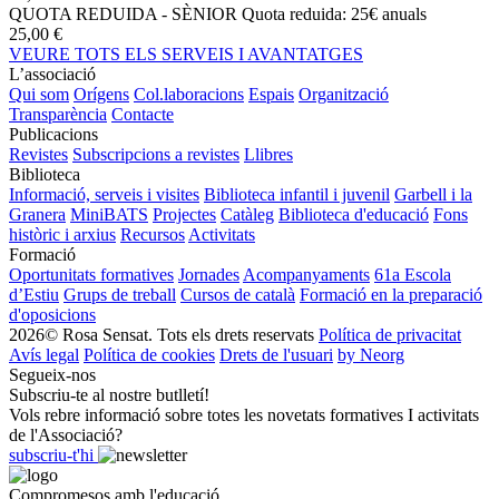
QUOTA REDUIDA - SÈNIOR
Quota reduida: 25€ anuals
25,00 €
VEURE TOTS ELS SERVEIS I AVANTATGES
L’associació
Qui som
Orígens
Col.laboracions
Espais
Organització
Transparència
Contacte
Publicacions
Revistes
Subscripcions a revistes
Llibres
Biblioteca
Informació, serveis i visites
Biblioteca infantil i juvenil
Garbell i la
Granera
MiniBATS
Projectes
Catàleg
Biblioteca d'educació
Fons
històric i arxius
Recursos
Activitats
Formació
Oportunitats formatives
Jornades
Acompanyaments
61a Escola
d’Estiu
Grups de treball
Cursos de català
Formació en la preparació
d'oposicions
2026© Rosa Sensat. Tots els drets reservats
Política de privacitat
Avís legal
Política de cookies
Drets de l'usuari
by Neorg
Segueix-nos
Subscriu-te al nostre butlletí!
Vols rebre informació sobre totes les novetats formatives I activitats
de l'Associació?
subscriu-t'hi
Compromesos amb l'educació