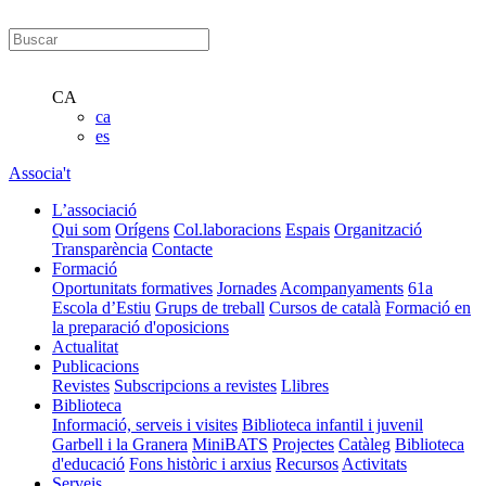
CA
ca
es
Associa't
L’associació
Qui som
Orígens
Col.laboracions
Espais
Organització
Transparència
Contacte
Formació
Oportunitats formatives
Jornades
Acompanyaments
61a
Escola d’Estiu
Grups de treball
Cursos de català
Formació en
la preparació d'oposicions
Actualitat
Publicacions
Revistes
Subscripcions a revistes
Llibres
Biblioteca
Informació, serveis i visites
Biblioteca infantil i juvenil
Garbell i la Granera
MiniBATS
Projectes
Catàleg
Biblioteca
d'educació
Fons històric i arxius
Recursos
Activitats
Serveis