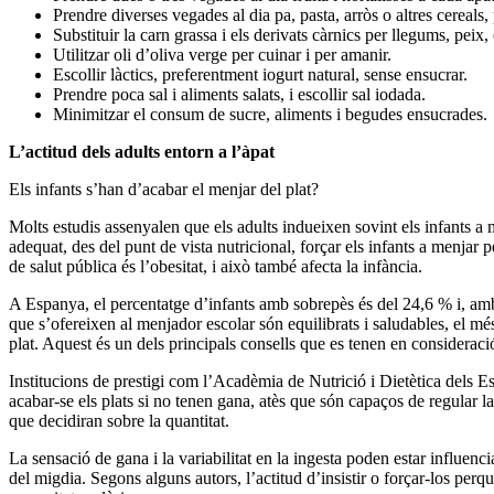
Prendre diverses vegades al dia pa, pasta, arròs o altres cereals,
Substituir la carn grassa i els derivats càrnics per llegums, peix,
Utilitzar oli d’oliva verge per cuinar i per amanir.
Escollir làctics, preferentment iogurt natural, sense ensucrar.
Prendre poca sal i aliments salats, i escollir sal iodada.
Minimitzar el consum de sucre, aliments i begudes ensucrades.
L’actitud dels adults entorn a l’àpat
Els infants s’han d’acabar el menjar del plat?
Molts estudis assenyalen que els adults indueixen sovint els infants a
adequat, des del punt de vista nutricional, forçar els infants a menjar
de salut pública és l’obesitat, i això també afecta la infància.
A Espanya, el percentatge d’infants amb sobrepès és del 24,6 % i, amb
que s’ofereixen al menjador escolar són equilibrats i saludables, el més
plat. Aquest és un dels principals consells que es tenen en consideració
Institucions de prestigi com l’Acadèmia de Nutrició i Dietètica dels Est
acabar-se els plats si no tenen gana, atès que són capaços de regular la 
que decidiran sobre la quantitat.
La sensació de gana i la variabilitat en la ingesta poden estar influenc
del migdia. Segons alguns autors, l’actitud d’insistir o forçar-los perq