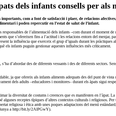
ats dels infants consells per als 
importants, com a font de satisfacció i plaer, de relacions afectives,
imentari i poden repercutir en l’estat de salut de l’infant.
nes responsables de
l’ali­mentació dels infants –com durant el moment de
iments que s’ofereixen fins a l’actitud i les relacions entorn del menjar, 
nt la influència que exerceix el grup d’iguals durant les pràctiques alim
què els infants puguin gestionar aquestes influències més críticament.
 s’ha d’abordar des de diferents vessants i des de diferents sectors. Sens
ble, ja que ofereix als infants aliments adequats des del punt de vista n
ment dels adults –educadores i monitores– durant els àpats sigui respect
timar la diversitat de costums i creences que es manifesten en l’àpat. 
 algunes receptes típiques d’altres contextos culturals i religiosos. Per 
llibertat religiosa i ètica amb unes poques adaptacions del menú estànd
alunya
a http://bit.ly/2AlPGwY).