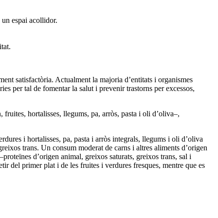
 un espai acollidor.
tat.
ment satisfactòria. Actualment la majoria d’entitats i organismes
ies per tal de fomentar la salut i prevenir trastorns per excessos,
ruites, hortalisses, llegums, pa, arròs, pasta i oli d’oliva–,
ures i hortalisses, pa, pasta i arròs integrals, llegums i oli d’oliva
i greixos trans. Un consum moderat de carns i altres aliments d’origen
roteïnes d’origen animal, greixos saturats, greixos trans, sal i
r del primer plat i de les fruites i verdures fresques, mentre que es