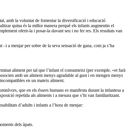
tat, amb la voluntat de fomentar la diversificació i educació
analitzar quina és la millor manera perquè els infants augmentin el
ement oferir-la i posar-la davant seu i no fer res. Els resultats van
t –i a menjar per sobre de la seva sensació de gana, com ja s’ha
rminat aliment per tal que l’infant el consumeixi (per exemple, «et farà
nts l’associen amb un aliment menys agradable al gust i en mengen menys
s incompatibles en un mateix aliment.
 omnívors, que en els éssers humans es manifesta durant la infantesa a
xposició repetida als aliments i a mesura que s’hi van familiaritzant.
abilitats d’adults i infants a l’hora de menjar:
 moments dels àpats.