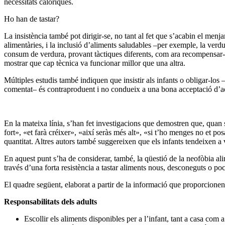
necessitats calòriques.
Ho han de tastar?
La insistència també pot dirigir-se, no tant al fet que s’acabin el menj
alimentàries, i la inclusió d’aliments saludables –per exemple, la verdur
consum de verdura, provant tàctiques diferents, com ara recompensar-lo
mostrar que cap tècnica va funcionar millor que una altra.
Múltiples estudis també indiquen que insistir als infants o obligar-l
comentat– és contraproduent i no condueix a una bona acceptació d’aq
En la mateixa línia, s’han fet investigacions que demostren que, quan s
fort», «et farà créixer», «així seràs més alt», «si t’ho menges no et po
quantitat. Altres autors també suggereixen que els infants tendeixen a
En aquest punt s’ha de considerar, també, la qüestió de la neofòbia al
través d’una forta resistència a tastar aliments nous, desconeguts o poc
El quadre següent, elaborat a partir de la informació que proporcionen l
Responsabilitats dels adults
Escollir els aliments disponibles per a l’infant, tant a casa com