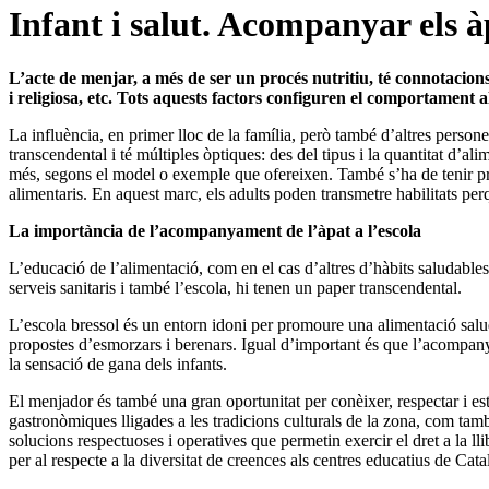
Infant i salut. Acompanyar els àp
L’acte de menjar, a més de ser un procés nutritiu, té connotacions 
i religiosa, etc. Tots aquests factors configuren el comportament al
La influència, en primer lloc de la família, però també d’altres perso
transcendental i té múltiples òptiques: des del tipus i la quantitat d’al
més, segons el model o exemple que ofereixen. També s’ha de tenir prese
alimentaris. En aquest marc, els adults poden transmetre habilitats per
La importància de l’acompanyament de l’àpat a l’escola
L’educació de l’alimentació, com en el cas d’altres d’hàbits saludables,
serveis sanitaris i també l’escola, hi tenen un paper transcendental.
L’escola bressol és un entorn idoni per promoure una alimentació saluda
propostes d’esmorzars i berenars. Igual d’important és que l’acompanya
la sensació de gana dels infants.
El menjador és també una gran oportunitat per conèixer, respectar i es
gastronòmiques lligades a les tradicions culturals de la zona, com també
solucions respectuoses i operatives que permetin exercir el dret a la 
per al respecte a la diversitat de creences als centres educatius de Cat