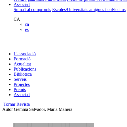
Associa't
Suma't al compromís
Escoles/Universitats amigues i col·lectius
CA
ca
es
L’associació
Formació
Actualitat
Publicacions
Biblioteca
Serveis
Projectes
Premis
Associa't
Tornar Revista
Autor
Gemma Salvador, Maria Manera