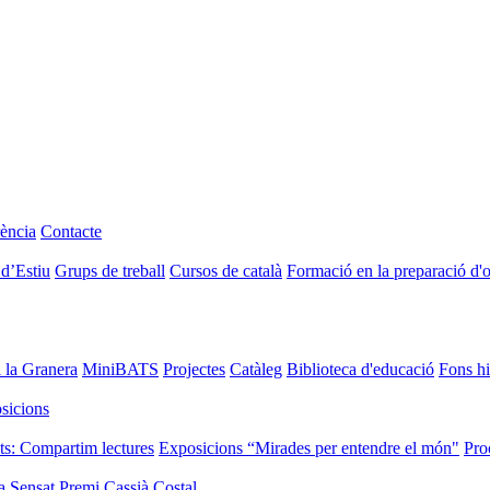
ència
Contacte
 d’Estiu
Grups de treball
Cursos de català
Formació en la preparació d'
i la Granera
MiniBATS
Projectes
Catàleg
Biblioteca d'educació
Fons hi
sicions
ts: Compartim lectures
Exposicions “Mirades per entendre el món"
Pro
a Sensat
Premi Cassià Costal