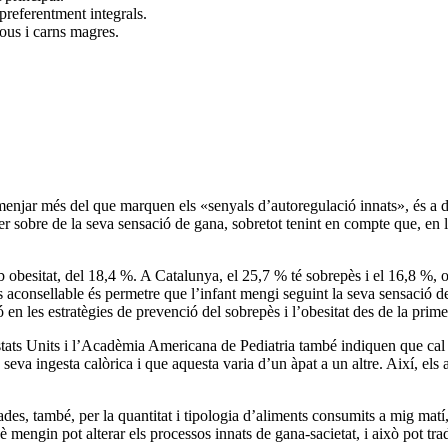
 preferentment integrals.
 ous i carns magres.
 menjar més del que marquen els «senyals d’autoregulació innats», és a 
 per sobre de la seva sensació de gana, sobretot tenint en compte que, en
 obesitat, del 18,4 %. A Catalunya, el 25,7 % té sobrepès i
el 16,8 %, 
 aconsellable és permetre que l’infant mengi seguint la seva sensació de g
 en les estratègies de prevenció del sobrepès i l’obesitat des de la prime
ats Units i l’Aca­dè­mia Americana de Pediatria també indiquen que cal re
seva ingesta calòrica i que aquesta varia d’un àpat a un altre. Així, els a
iades, també, per la quantitat i tipologia d’aliments consumits a mig matí
uè mengin pot alterar els processos innats de gana-sacietat, i això pot tr