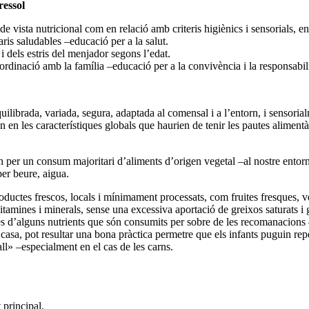
ressol
de vista nutricional com en relació amb criteris higiènics i sensorials, en
aris saludables –educació per a la salut.
i dels estris del menjador segons l’edat.
ordinació amb la família –educació per a la convivència i la responsabili
ilibrada, variada, segura, adaptada al comensal i a l’entorn, i sensorial
 en les característiques globals que haurien de tenir les pautes alimentàr
 per un consum majoritari d’aliments d’origen vegetal –al nostre entorn, f
per beure, aigua.
ductes frescos, locals i mínimament processats, com fruites fresques, verd
vitamines i minerals, sense una excessiva aportació de greixos saturats 
és d’alguns nutrients que són consumits per sobre de les recomanacions –p
asa, pot resultar una bona pràctica permetre que els infants puguin repeti
ll» –especialment en el cas de les carns.
 principal.