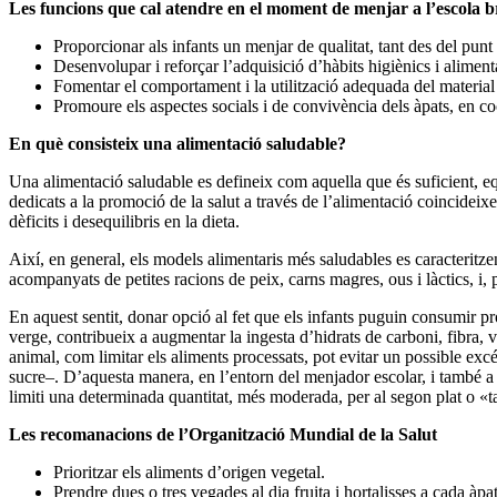
Les funcions que cal atendre en el moment de menjar a l’escola b
Proporcionar als infants un menjar de qualitat, tant des del punt 
Desenvolupar i reforçar l’adquisició d’hàbits higiènics i aliment
Fomentar el comportament i la utilització adequada del material 
Promoure els aspectes socials i de convivència dels àpats, en co
En què consisteix una alimentació saludable?
Una alimentació saludable es defineix com aquella que és suficient, equ
dedicats a la promoció de la salut a través de l’alimentació coincideixen
dèficits i desequilibris en la dieta.
Així, en general, els models alimentaris més saludables es caracteritzen
acompanyats de petites racions de peix, carns magres, ous i làctics, i, 
En aquest sentit, donar opció al fet que els infants puguin consumir pro
verge, contribueix a augmentar la ingesta d’hidrats de carboni, fibra, 
animal, com limitar els aliments processats, pot evitar un possible exc
sucre–. D’aquesta manera, en l’entorn del menjador escolar, i també a c
limiti una determinada quantitat, més moderada, per al segon plat o «ta
Les recomanacions de l’Organització Mundial de la Salut
Prioritzar els aliments d’origen vegetal.
Prendre dues o tres vegades al dia fruita i hortalisses a cada àpat