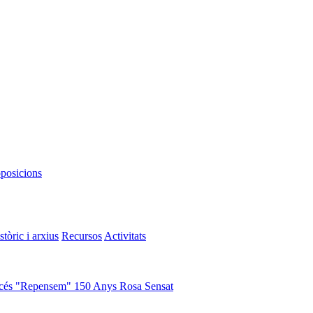
oposicions
stòric i arxius
Recursos
Activitats
cés "Repensem"
150 Anys Rosa Sensat