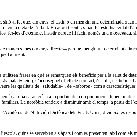
ar, sinó al fet que, almenys, el tastin o en mengin una determinada quanti
a– en la dieta de l’infant. En aquest sentit, s’han fet estudis per tal d’
s, fer-los d’exemple, insistir perquè hi facin només una mossegada, simpl
os –de maneres més o menys directes– perquè mengin un determinat alimen
uell aliment.
’utilitzen frases en què es remarquen els beneficis per a la salut de dete
saràs malalt», etc.), s’aconsegueix l’efecte contrari, és a dir, els infa
 veure les qualitats de «saludable» i de «saborós» com a característique
imentària, una característica important del comportament alimentari dels
 familiars. La neofòbia tendeix a disminuir amb el temps, a partir de l’e
’Acadèmia de Nutrició i Dietètica dels Estats Units, divideix les respons
 a l’escola, quins se serveixen als àpats i com es presenten, així com els