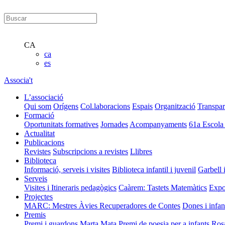
CA
ca
es
Associa't
L’associació
Qui som
Orígens
Col.laboracions
Espais
Organització
Transpar
Formació
Oportunitats formatives
Jornades
Acompanyaments
61a Escola
Actualitat
Publicacions
Revistes
Subscripcions a revistes
Llibres
Biblioteca
Informació, serveis i visites
Biblioteca infantil i juvenil
Garbell 
Serveis
Visites i Itineraris pedagògics
Caàrem: Tastets Matemàtics
Expo
Projectes
MARC: Mestres Àvies Recuperadores de Contes
Dones i infan
Premis
Premi i guardons Marta Mata
Premi de poesia per a infants Ros