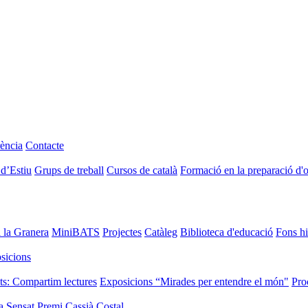
ència
Contacte
 d’Estiu
Grups de treball
Cursos de català
Formació en la preparació d'
i la Granera
MiniBATS
Projectes
Catàleg
Biblioteca d'educació
Fons hi
sicions
ts: Compartim lectures
Exposicions “Mirades per entendre el món"
Pro
a Sensat
Premi Cassià Costal