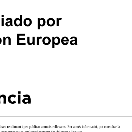
el seu rendiment i per publicar anuncis rellevants. Per a més informació, pot consultar la