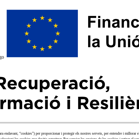
ara endavant, “cookies”) per proporcionar i protegir els nostres serveis, per entendre i millorar 