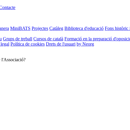
Contacte
anera
MiniBATS
Projectes
Catàleg
Biblioteca d'educació
Fons històric 
u
Grups de treball
Cursos de català
Formació en la preparació d'oposic
 legal
Política de cookies
Drets de l'usuari
by Neorg
e l'Associació?