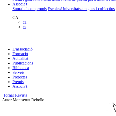
Associa't
Suma't al compromís
Escoles/Universitats amigues i col·lectius
CA
ca
es
L’associació
Formació
Actualitat
Publicacions
Biblioteca
Serveis
Projectes
Premis
Associa't
Tornar Revista
Autor
Montserrat Rebollo