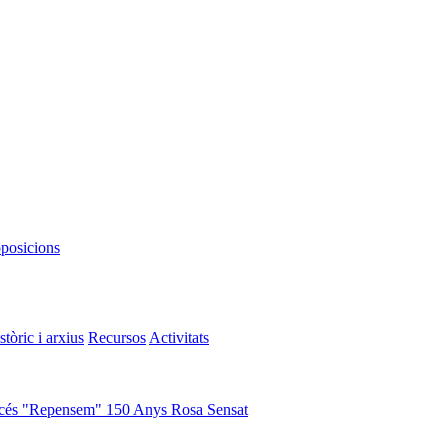
oposicions
stòric i arxius
Recursos
Activitats
cés "Repensem"
150 Anys Rosa Sensat