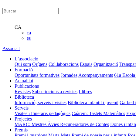
CA
ca
es
Associa't
L’associació
Qui som
Orígens
Col.laboracions
Espais
Organització
Transpar
Formació
Oportunitats formatives
Jornades
Acompanyaments
61a Escola
Actualitat
Publicacions
Revistes
Subscripcions a revistes
Llibres
Biblioteca
Informació, serveis i visites
Biblioteca infantil i juvenil
Garbell 
Serveis
Visites i Itineraris pedagògics
Caàrem: Tastets Matemàtics
Expo
Projectes
MARC: Mestres Àvies Recuperadores de Contes
Dones i infan
Premis
Premi i guardons Marta Mata
Premi de poesia per a infants Ros