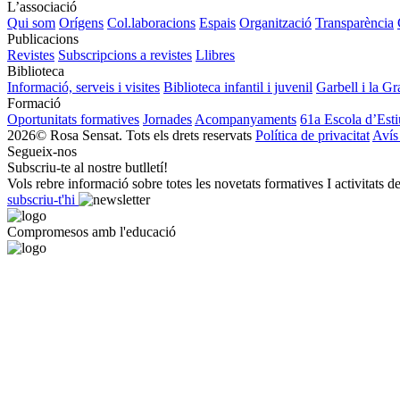
L’associació
Qui som
Orígens
Col.laboracions
Espais
Organització
Transparència
Publicacions
Revistes
Subscripcions a revistes
Llibres
Biblioteca
Informació, serveis i visites
Biblioteca infantil i juvenil
Garbell i la Gr
Formació
Oportunitats formatives
Jornades
Acompanyaments
61a Escola d’Esti
2026© Rosa Sensat. Tots els drets reservats
Política de privacitat
Avís
Segueix-nos
Subscriu-te al nostre butlletí!
Vols rebre informació sobre totes les novetats formatives I activitats d
subscriu-t'hi
Compromesos amb l'educació