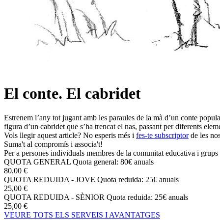
El conte. El cabridet
Estrenem l’any tot jugant amb les paraules de la mà d’un conte popula
figura d’un cabridet que s’ha trencat el nas, passant per diferents eleme
Vols llegir aquest article? No esperis més i
fes-te subscriptor
de les nos
Suma't al compromís i associa't!
Per a persones individuals membres de la comunitat educativa i grups 
QUOTA GENERAL
Quota general: 80€ anuals
80,00 €
QUOTA REDUIDA - JOVE
Quota reduida: 25€ anuals
25,00 €
QUOTA REDUIDA - SÈNIOR
Quota reduida: 25€ anuals
25,00 €
VEURE TOTS ELS SERVEIS I AVANTATGES