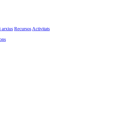
i arxius
Recursos
Activitats
ions