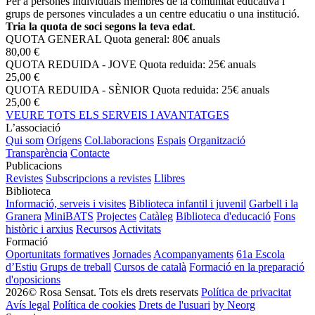
Per a persones individuals membres de la comunitat educativa i
grups de persones vinculades a un centre educatiu o una institució.
Tria la quota de soci segons la teva edat
.
QUOTA GENERAL
Quota general: 80€ anuals
80,00 €
QUOTA REDUIDA - JOVE
Quota reduida: 25€ anuals
25,00 €
QUOTA REDUIDA - SÈNIOR
Quota reduida: 25€ anuals
25,00 €
VEURE TOTS ELS SERVEIS I AVANTATGES
L’associació
Qui som
Orígens
Col.laboracions
Espais
Organització
Transparència
Contacte
Publicacions
Revistes
Subscripcions a revistes
Llibres
Biblioteca
Informació, serveis i visites
Biblioteca infantil i juvenil
Garbell i la
Granera
MiniBATS
Projectes
Catàleg
Biblioteca d'educació
Fons
històric i arxius
Recursos
Activitats
Formació
Oportunitats formatives
Jornades
Acompanyaments
61a Escola
d’Estiu
Grups de treball
Cursos de català
Formació en la preparació
d'oposicions
2026© Rosa Sensat. Tots els drets reservats
Política de privacitat
Avís legal
Política de cookies
Drets de l'usuari
by Neorg