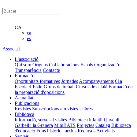
CA
ca
es
Associa't
L’associació
Qui som
Orígens
Col.laboracions
Espais
Organització
Transparència
Contacte
Formació
Oportunitats formatives
Jornades
Acompanyaments
61a
Escola d’Estiu
Grups de treball
Cursos de català
Formació en
la preparació d'oposicions
Actualitat
Publicacions
Revistes
Subscripcions a revistes
Llibres
Biblioteca
Informació, serveis i visites
Biblioteca infantil i juvenil
Garbell i la Granera
MiniBATS
Projectes
Catàleg
Biblioteca
d'educació
Fons històric i arxius
Recursos
Activitats
Serveis