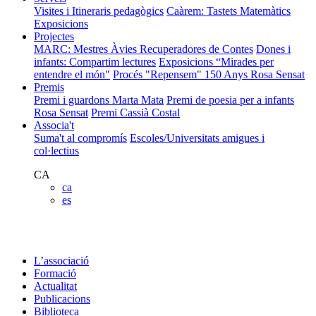
Visites i Itineraris pedagògics
Caàrem: Tastets Matemàtics
Exposicions
Projectes
MARC: Mestres Àvies Recuperadores de Contes
Dones i
infants: Compartim lectures
Exposicions “Mirades per
entendre el món"
Procés "Repensem"
150 Anys Rosa Sensat
Premis
Premi i guardons Marta Mata
Premi de poesia per a infants
Rosa Sensat
Premi Cassià Costal
Associa't
Suma't al compromís
Escoles/Universitats amigues i
col·lectius
CA
ca
es
L’associació
Formació
Actualitat
Publicacions
Biblioteca