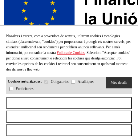
Nosaltres i tercers, com a proveïdors de serveis, utilitzem cookies i tecnologies
similars (d'ara endavant, “cookies”) per proporcionar i protegir els nostres serveis, per
entendre i millorar el seu rendiment i per publicar anuncis rellevants. Per a més
informació, pot consultar la nostra
Política de Cookies
. Seleccioni “Acceptar cookies”
per donar el seu consentiment o seleccioni les cookies que desitja autoritzar. Pot
canviar les opcions de les cookies i retirar el seu consentiment en qualsevol moment
des del nostre lloc web.
Cookies autoritzades:
Obligatories
Analítiques
Més detalls
Publicitaries
SUBSCRIU-TE AL NOSTRE BUTLLETÍ!
Aceptar todas las cookies
Correu electrónic
Rebutjar totes les cookies
Permetre la selecció
He llegit i accepto la
Política de privacitat