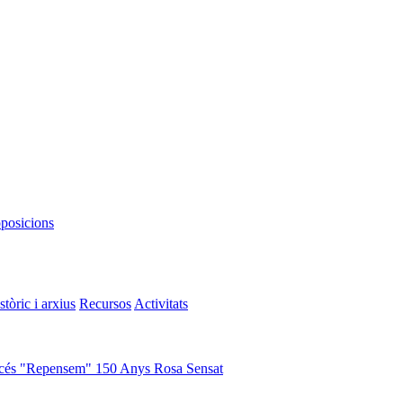
oposicions
stòric i arxius
Recursos
Activitats
cés "Repensem"
150 Anys Rosa Sensat