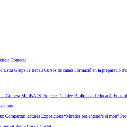
ència
Contacte
 d’Estiu
Grups de treball
Cursos de català
Formació en la preparació d'
i la Granera
MiniBATS
Projectes
Catàleg
Biblioteca d'educació
Fons hi
sicions
ts: Compartim lectures
Exposicions “Mirades per entendre el món"
Pro
a Sensat
Premi Cassià Costal