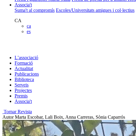
Associa't
Suma't al compromís
Escoles/Universitats amigues i col·lectius
CA
ca
es
L’associació
Formació
Actualitat
Publicacions
Biblioteca
Serveis
Projectes
Premis
Associa't
Tornar Revista
Autor
Marta Escobar, Lali Boix, Anna Carreras, Sònia Caparrós