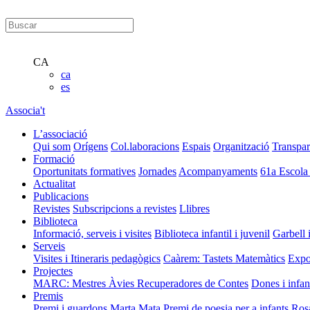
CA
ca
es
Associa't
L’associació
Qui som
Orígens
Col.laboracions
Espais
Organització
Transpar
Formació
Oportunitats formatives
Jornades
Acompanyaments
61a Escola
Actualitat
Publicacions
Revistes
Subscripcions a revistes
Llibres
Biblioteca
Informació, serveis i visites
Biblioteca infantil i juvenil
Garbell 
Serveis
Visites i Itineraris pedagògics
Caàrem: Tastets Matemàtics
Expo
Projectes
MARC: Mestres Àvies Recuperadores de Contes
Dones i infan
Premis
Premi i guardons Marta Mata
Premi de poesia per a infants Ros