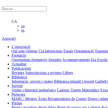
CA
ca
es
Associa't
L’associació
Qui som
Orígens
Col.laboracions
Espais
Organització
Transpar
Formació
Oportunitats formatives
Jornades
Acompanyaments
61a Escola
Actualitat
Publicacions
Revistes
Subscripcions a revistes
Llibres
Biblioteca
Informació, serveis i visites
Biblioteca infantil i juvenil
Garbell 
Serveis
Visites i Itineraris pedagògics
Caàrem: Tastets Matemàtics
Expo
Projectes
MARC: Mestres Àvies Recuperadores de Contes
Dones i infan
Premis
Premi i guardons Marta Mata
Premi de poesia per a infants Ros