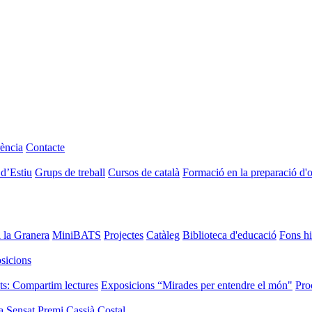
ència
Contacte
 d’Estiu
Grups de treball
Cursos de català
Formació en la preparació d'
i la Granera
MiniBATS
Projectes
Catàleg
Biblioteca d'educació
Fons hi
sicions
ts: Compartim lectures
Exposicions “Mirades per entendre el món"
Pro
a Sensat
Premi Cassià Costal