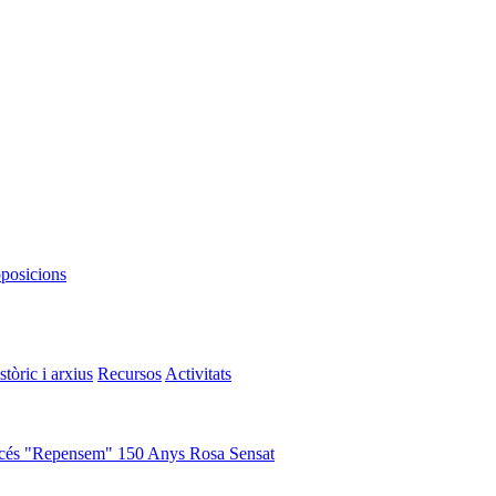
oposicions
stòric i arxius
Recursos
Activitats
cés "Repensem"
150 Anys Rosa Sensat