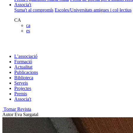
Associa't
Suma't al compromís
Escoles/Universitats amigues i col·lectius
CA
ca
es
L’associació
Formació
Actualitat
Publicacions
Biblioteca
Serveis
Projectes
Premis
Associa't
Tornar Revista
Autor
Eva Sargatal