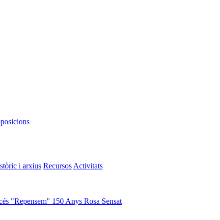
oposicions
stòric i arxius
Recursos
Activitats
cés "Repensem"
150 Anys Rosa Sensat