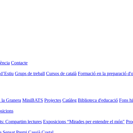
ència
Contacte
 d’Estiu
Grups de treball
Cursos de català
Formació en la preparació d'
i la Granera
MiniBATS
Projectes
Catàleg
Biblioteca d'educació
Fons hi
sicions
ts: Compartim lectures
Exposicions “Mirades per entendre el món"
Pro
a Sensat
Premi Cassià Costal