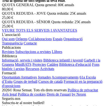
Tria la quota de soci segons la teva edat
.
QUOTA GENERAL
Quota general: 80€ anuals
80,00 €
QUOTA REDUIDA - JOVE
Quota reduida: 25€ anuals
25,00 €
QUOTA REDUIDA - SÈNIOR
Quota reduida: 25€ anuals
25,00 €
VEURE TOTS ELS SERVEIS I AVANTATGES
L’associació
Qui som
Orígens
Col.laboracions
Espais
Organització
Transparència
Contacte
Publicacions
Revistes
Subscripcions a revistes
Llibres
Biblioteca
Informació, serveis i visites
Biblioteca infantil i juvenil
Garbell i la
Granera
MiniBATS
Projectes
Catàleg
Biblioteca d'educació
Fons
històric i arxius
Recursos
Activitats
Formació
Oportunitats formatives
Jornades
Acompanyaments
61a Escola
d’Estiu
Grups de treball
Cursos de català
Formació en la preparació
d'oposicions
2026© Rosa Sensat. Tots els drets reservats
Política de privacitat
Avís legal
Política de cookies
Drets de l'usuari
by Neorg
Segueix-nos
Subscriu-te al nostre butlletí!