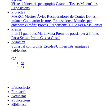
Visites i Itineraris pedagògics
Caàrem: Tastets Matemàtics
Exposicions
Projectes
MARC: Mestres Àvies Recuperadores de Contes
Dones i
infants: Compartim lectures
Exposicions “Mirades per
entendre el món"
Procés "Repensem"
150 Anys Rosa Sensat
Premis
Premi i guardons Marta Mata
Premi de poesia per a infants
Rosa Sensat
Premi Cassià Costal
Associa't
Suma't al compromís
Escoles/Universitats amigues i
col·lectius
CA
ca
es
L’associació
Formació
Actualitat
Publicacions
Biblioteca