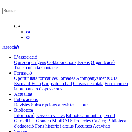
CA
ca
es
Associa't
L’associació
Qui som
Orígens
Col.laboracions
Espais
Organització
Transparència
Contacte
Formació
Oportunitats formatives
Jornades
Acompanyaments
61a
Escola d’Estiu
Grups de treball
Cursos de català
Formació en
la preparació d'oposicions
Actualitat
Publicacions
Revistes
Subscripcions a revistes
Llibres
Biblioteca
Informació, serveis i visites
Biblioteca infantil i juvenil
Garbell i la Granera
MiniBATS
Projectes
Catàleg
Biblioteca
d'educació
Fons històric i arxius
Recursos
Activitats
Serveis