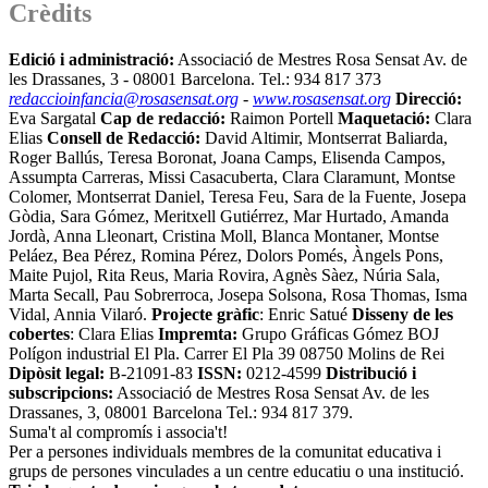
Crèdits
Edició i administració:
Associació de Mestres Rosa Sensat Av. de
les Drassanes, 3 - 08001 Barcelona. Tel.: 934 817 373
redaccioinfancia@rosasensat.org
-
www.rosasensat.org
Direcció:
Eva Sargatal
Cap de redacció:
Raimon Portell
Maquetació:
Clara
Elias
Consell de Redacció:
David Altimir, Montserrat Baliarda,
Roger Ballús, Teresa Boronat, Joana Camps, Elisenda Campos,
Assumpta Carreras, Missi Casacuberta, Clara Claramunt, Montse
Colomer, Montserrat Daniel, Teresa Feu, Sara de la Fuente, Josepa
Gòdia, Sara Gómez, Meritxell Gutiérrez, Mar Hurtado, Amanda
Jordà, Anna Lleonart, Cristina Moll, Blanca Montaner, Montse
Peláez, Bea Pérez, Romina Pérez, Dolors Pomés, Àngels Pons,
Maite Pujol, Rita Reus, Maria Rovira, Agnès Sàez, Núria Sala,
Marta Secall, Pau Sobrerroca, Josepa Solsona, Rosa Thomas, Isma
Vidal, Annia Vilaró.
Projecte gràfic
: Enric Satué
Disseny de les
cobertes
: Clara Elias
Impremta:
Grupo Gráficas Gómez BOJ
Polígon industrial El Pla. Carrer El Pla 39 08750 Molins de Rei
Dipòsit legal:
B-21091-83
ISSN:
0212-4599
Distribució i
subscripcions:
Associació de Mestres Rosa Sensat Av. de les
Drassanes, 3, 08001 Barcelona Tel.: 934 817 379.
Suma't al compromís i associa't!
Per a persones individuals membres de la comunitat educativa i
grups de persones vinculades a un centre educatiu o una institució.